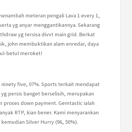
menambah meteran pengali Lava 1 every 1,
, serta yg anyar menggantikannya. Sekarang
thdraw yg tersisa divvt main grid. Berkat
aik, john membuktikan alam enredar, daya
ul-betul meroket!
ninety five, 07%. Sports terkait mendapat
 yg persis banget berselisih, merupakan
m proses down payment. Gemtastic ialah
n banyak RTP, kian bener. Kami menyarankan
 kemudian Silver Hurry (96, 50%).