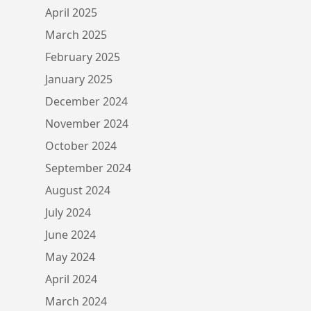
April 2025
March 2025
February 2025
January 2025
December 2024
November 2024
October 2024
September 2024
August 2024
July 2024
June 2024
May 2024
April 2024
March 2024