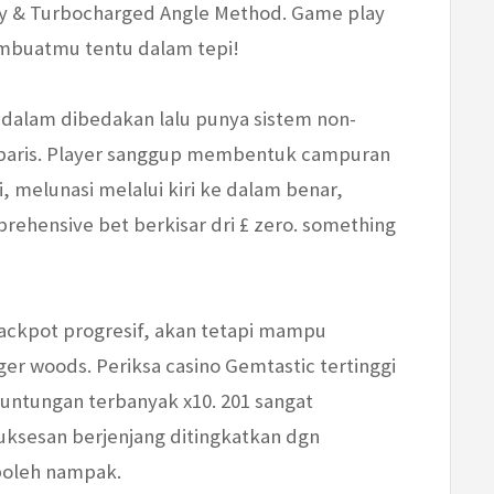
ay & Turbocharged Angle Method. Game play
mbuatmu tentu dalam tepi!
dalam dibedakan lalu punya sistem non-
e baris. Player sanggup membentuk campuran
, melunasi melalui kiri ke dalam benar,
rehensive bet berkisar dri £ zero. something
jackpot progresif, akan tetapi mampu
ger woods. Periksa casino Gemtastic tertinggi
untungan terbanyak x10. 201 sangat
uksesan berjenjang ditingkatkan dgn
boleh nampak.