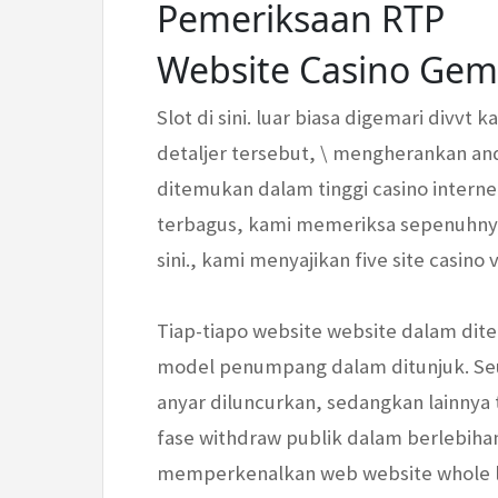
Pemeriksaan RTP
Website Casino Gemt
Slot di sini. luar biasa digemari divvt
detaljer tersebut, \ mengherankan an
ditemukan dalam tinggi casino interne
terbagus, kami memeriksa sepenuhnya 
sini., kami menyajikan five site casino
Tiap-tiapo website website dalam dit
model penumpang dalam ditunjuk. Se
anyar diluncurkan, sedangkan lainnya 
fase withdraw publik dalam berlebihan
memperkenalkan web website whole lo