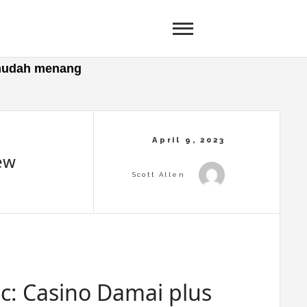
 mudah menang
ew
ic: Casino Damai plus