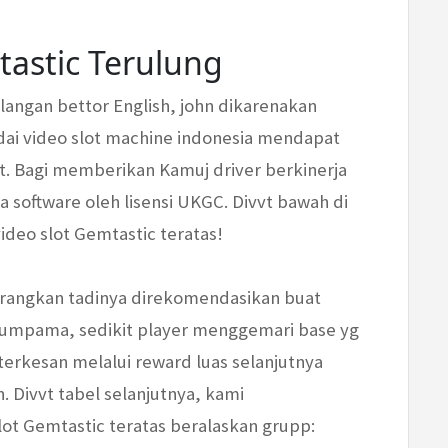
astic Terulung
 kalangan bettor English, john dikarenakan
dai video slot machine indonesia mendapat
t. Bagi memberikan Kamuj driver berkinerja
software oleh lisensi UKGC. Divvt bawah di
 video slot Gemtastic teratas!
erangkan tadinya direkomendasikan buat
umpama, sedikit player menggemari base yg
terkesan melalui reward luas selanjutnya
. Divvt tabel selanjutnya, kami
t Gemtastic teratas beralaskan grupp: