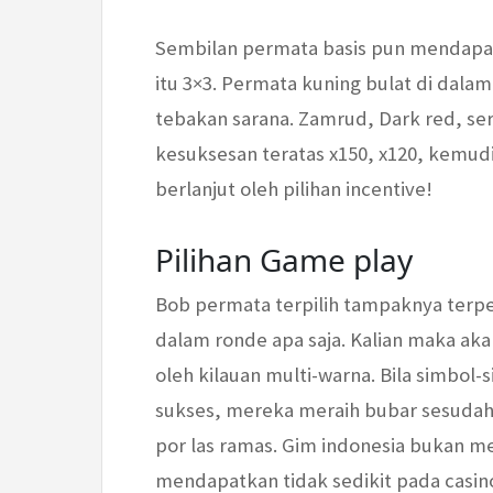
Sembilan permata basis pun mendapat 
itu 3×3. Permata kuning bulat di dala
tebakan sarana. Zamrud, Dark red, se
kesuksesan teratas x150, x120, kemudi
berlanjut oleh pilihan incentive!
Pilihan Game play
Bob permata terpilih tampaknya terpe
dalam ronde apa saja. Kalian maka ak
oleh kilauan multi-warna. Bila simbol-s
sukses, mereka meraih bubar sesudah
por las ramas. Gim indonesia bukan me
mendapatkan tidak sedikit pada casin