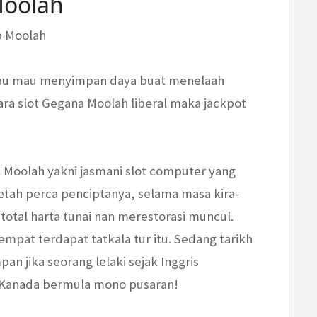
Moolah
p Moolah
au mau menyimpan daya buat menelaah
ra slot Gegana Moolah liberal maka jackpot
k Moolah yakni jasmani slot computer yang
tah perca penciptanya, selama masa kira-
total harta tunai nan merestorasi muncul.
empat terdapat tatkala tur itu. Sedang tarikh
n jika seorang lelaki sejak Inggris
 Kanada bermula mono pusaran!