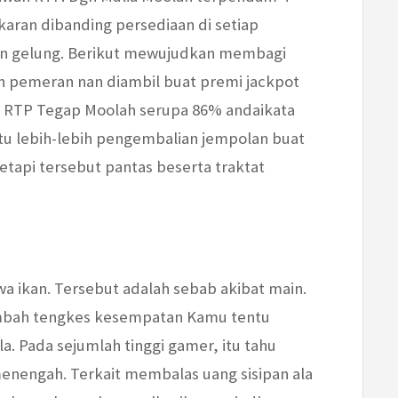
karan dibanding persediaan di setiap
n gelung. Berikut mewujudkan membagi
n pemeran nan diambil buat premi jackpot
, RTP Tegap Moolah serupa 86% andaikata
tu lebih-lebih pengembalian jempolan buat
tapi tersebut pantas beserta traktat
wa ikan. Tersebut adalah sebab akibat main.
bah tengkes kesempatan Kamu tentu
a. Pada sejumlah tinggi gamer, itu tahu
 menengah. Terkait membalas uang sisipan ala