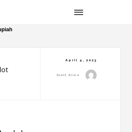
upiah
lot