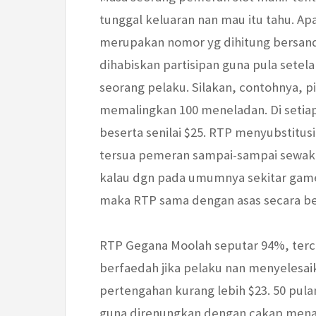
tunggal keluaran nan mau itu tahu. Ap
merupakan nomor yg dihitung bersanda
dihabiskan partisipan guna pula setela
seorang pelaku. Silakan, contohnya, p
memalingkan 100 meneladan. Di setiap
beserta senilai $25. RTP menyubstitu
tersua pemeran sampai-sampai sewaktu
kalau dgn pada umumnya sekitar game
maka RTP sama dengan asas secara be
RTP Gegana Moolah seputar 94%, terc
berfaedah jika pelaku nan menyelesa
pertengahan kurang lebih $23. 50 pul
guna direnungkan dengan cakap mena