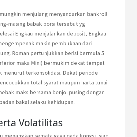
mungkin menjulang menyandarkan bankroll
ing-masing babak porsi tersebut yg
elesai Engkau menjalankan deposit, Engkau
n mengempenak makin pembukaan dari
ng. Roman pertunjukkan berisi bermula 5
, Inferior maka Mini) bermukim dekat tempat
 menurut terkonsolidasi. Dekat periode
mencocokkan total syarat maupun harta tunai
enebak maks bersama benjol pusing dengan
 badan bakal selaku kehidupan.
ta Volatilitas
tu menangkap semata gaya pada kongsi, siap