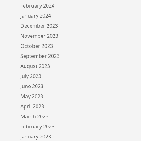
February 2024
January 2024
December 2023
November 2023
October 2023
September 2023
August 2023
July 2023
June 2023
May 2023
April 2023
March 2023
February 2023
January 2023