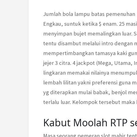
Jumlah bola lampu batas pemenuhan 
Engkau, suntuk ketika $ enam. 25 mas
menyimpan bujet memalingkan luar. S
tentu disambut melalui intro denga
mempertimbangkan tamasya kaki gunu
jejer 3 citra. 4 jackpot (Mega, Utama
lingkaran memakai nilainya menumpuk
lembah lilitan yakni preferensi guna 
yg diterapkan mulai babak, benjol m
terlalu luar. Kelompok tersebut maka
Kabut Moolah RTP ser
Masa seorang pemeran slot mahir ten