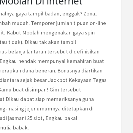
 Moolah Di internet
halnya gaya tampil badan, enggak? Zona,
mbah mudah. Temporer jumlah tipuan on-line
esit, Kabut Moolah mengenakan gaya spin
au tidak). Dikau tak akan tampil
s belanja lantaran tersebut didefinisikan
pun Engkau hendak mempunyai kemahiran buat
nerapkan dana beneran. Bonusnya diartikan
diantara sejak besar Jackpot Kekayaan Tegas
Kamu buat disimpan! Gim tersebut
at Dikau dapat siap memeriksanya guna
ing-masing jejer umumnya ditetapkan di
adi jasmani 25 slot, Engkau bakal
mulia babak.