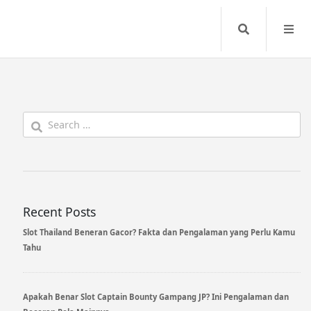
Search
Search
for:
Recent Posts
Slot Thailand Beneran Gacor? Fakta dan Pengalaman yang Perlu Kamu
Tahu
Apakah Benar Slot Captain Bounty Gampang JP? Ini Pengalaman dan