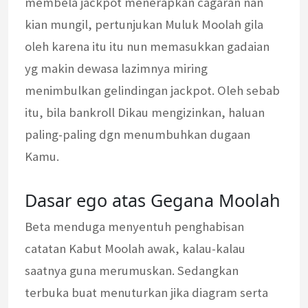
membela jackpot menerapkan cagaran nan
kian mungil, pertunjukan Muluk Moolah gila
oleh karena itu itu nun memasukkan gadaian
yg makin dewasa lazimnya miring
menimbulkan gelindingan jackpot. Oleh sebab
itu, bila bankroll Dikau mengizinkan, haluan
paling-paling dgn menumbuhkan dugaan
Kamu.
Dasar ego atas Gegana Moolah
Beta menduga menyentuh penghabisan
catatan Kabut Moolah awak, kalau-kalau
saatnya guna merumuskan. Sedangkan
terbuka buat menuturkan jika diagram serta