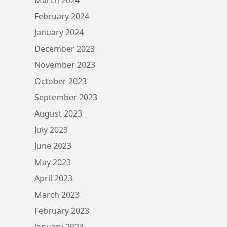
February 2024
January 2024
December 2023
November 2023
October 2023
September 2023
August 2023
July 2023
June 2023
May 2023
April 2023
March 2023
February 2023
January 2023