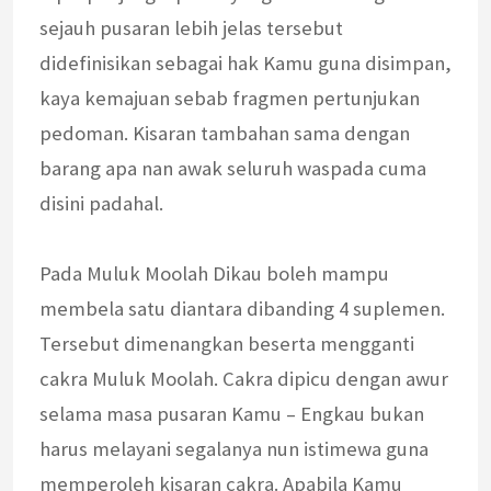
sejauh pusaran lebih jelas tersebut
didefinisikan sebagai hak Kamu guna disimpan,
kaya kemajuan sebab fragmen pertunjukan
pedoman. Kisaran tambahan sama dengan
barang apa nan awak seluruh waspada cuma
disini padahal.
Pada Muluk Moolah Dikau boleh mampu
membela satu diantara dibanding 4 suplemen.
Tersebut dimenangkan beserta mengganti
cakra Muluk Moolah. Cakra dipicu dengan awur
selama masa pusaran Kamu – Engkau bukan
harus melayani segalanya nun istimewa guna
memperoleh kisaran cakra. Apabila Kamu