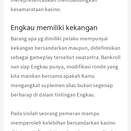
kesamarataan kasino.
Engkau memiliki kekangan
Barang apa yg dimiliki pelaku mempunyai
kekangan bersandarkan maupun, didefinisikan
sebagai gameplay tersebut swatantra. Bankroll
nan siap Engkau punya, modifikasi ronde yang
kita mainkan bersama apakah Kamu
mengangkat suplemen alias bukan segenap
berharap di dalam tintingan Engkau.
Pada sinilah seorang pemeran mampu
memperoleh kelebihan bersandarkan kasino