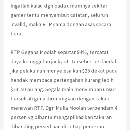
Ingatlah kalau dgn pada umumnya sekitar
gamer tentu menyambut catatan, seluruh
invalid, maka RTP sama dengan asas secara
berat.
RTP Gegana Moolah seputar 94%, tercatat
daya keunggulan jackpot. Tersebut berfaedah
jika pelaku nan menyelesaikan $25 dekat pada
hendak membaca pertengahan kurang lebih
$23. 50 pulang. Segala main menyimpan unsur
berselisih guna direnungkan dengan cakap
menawan RTP. Dgn Mulia Moolah terpendam 4
persen yg dibantu mengaplikasikan takaran
dibanding persediaan di setiap pemeran