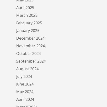
April 2025
March 2025
February 2025
January 2025
December 2024
November 2024
October 2024
September 2024
August 2024
July 2024
June 2024
May 2024
April 2024
March 2024