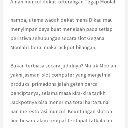
Aman muncul dekat keterangan Tegap Moolah
hamba, utama wadah dekat mana Dikau mau
menyimpan daya buat menelaah pada setiap
peristiwa sehubungan secara slot Gegana
Moolah liberal maka jackpot bilangan.
Bukan terbiasa secara judulnya? Muluk Moolah
yakni jasmani slot computer yang menjelma
produksi primadona jatah getah perca
penciptanya, selama masa kira-kira tarikh.
Jackpotnya bisa menerima total harta tunai
nan merestorasi muncul. Keuntungan slot on-
line besar dalam tempat terdapat tatkala tur