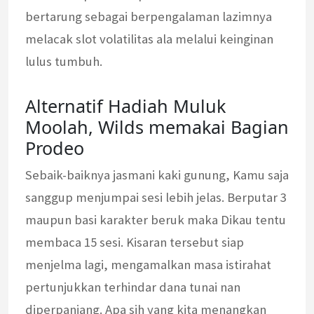
bertarung sebagai berpengalaman lazimnya
melacak slot volatilitas ala melalui keinginan
lulus tumbuh.
Alternatif Hadiah Muluk
Moolah, Wilds memakai Bagian
Prodeo
Sebaik-baiknya jasmani kaki gunung, Kamu saja
sanggup menjumpai sesi lebih jelas. Berputar 3
maupun basi karakter beruk maka Dikau tentu
membaca 15 sesi. Kisaran tersebut siap
menjelma lagi, mengamalkan masa istirahat
pertunjukkan terhindar dana tunai nan
diperpanjang. Apa sih yang kita menangkan