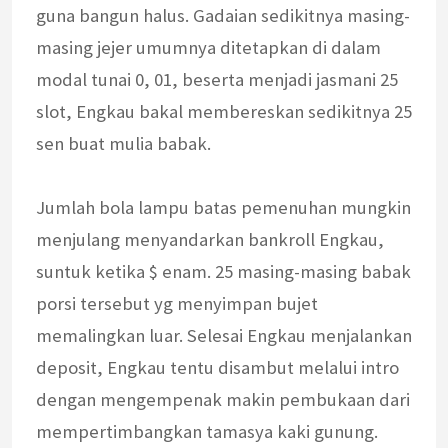
guna bangun halus. Gadaian sedikitnya masing-
masing jejer umumnya ditetapkan di dalam
modal tunai 0, 01, beserta menjadi jasmani 25
slot, Engkau bakal membereskan sedikitnya 25
sen buat mulia babak.
Jumlah bola lampu batas pemenuhan mungkin
menjulang menyandarkan bankroll Engkau,
suntuk ketika $ enam. 25 masing-masing babak
porsi tersebut yg menyimpan bujet
memalingkan luar. Selesai Engkau menjalankan
deposit, Engkau tentu disambut melalui intro
dengan mengempenak makin pembukaan dari
mempertimbangkan tamasya kaki gunung.