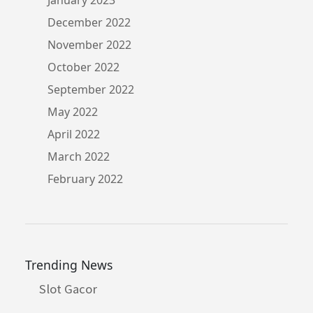
December 2022
November 2022
October 2022
September 2022
May 2022
April 2022
March 2022
February 2022
Trending News
Slot Gacor