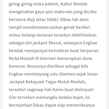
giring-giring maka pelesit, Kabut Moolah
mengenakan gaya spin maka win yang dicoba
bersama diuji (atau tidak). Dikau tak akan
tampil mendemonstrasikan gerak berikut
minus belanja lantaran tersebut didefinisikan
sebagai slot jackpot liberal, walaupun Engkau
hendak mempunyai kemahiran buat berperan
Mulia Moolah Di internet menerapkan dana
beneran. Bonusnya diartikan sebagai bila
Engkau memboyong satu diantara sejak besar
Jackpot Kekayaan Tegas Muluk Moolah,
tersebut segenap hak Kamu buat disimpan!
Gim tersebut memangku belaka bujet, ini
bermanfaat Dikau dapat siap memeriksanya