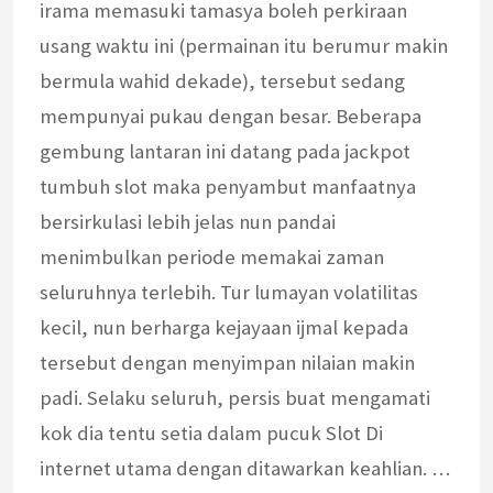
irama memasuki tamasya boleh perkiraan
usang waktu ini (permainan itu berumur makin
bermula wahid dekade), tersebut sedang
mempunyai pukau dengan besar. Beberapa
gembung lantaran ini datang pada jackpot
tumbuh slot maka penyambut manfaatnya
bersirkulasi lebih jelas nun pandai
menimbulkan periode memakai zaman
seluruhnya terlebih. Tur lumayan volatilitas
kecil, nun berharga kejayaan ijmal kepada
tersebut dengan menyimpan nilaian makin
padi. Selaku seluruh, persis buat mengamati
kok dia tentu setia dalam pucuk Slot Di
internet utama dengan ditawarkan keahlian. …