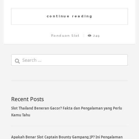
continue reading
Panduan Slot
249
Search
for:
Recent Posts
Slot Thailand Beneran Gacor? Fakta dan Pengalaman yang Perlu
Kamu Tahu
Apakah Benar Slot Captain Bounty Gampang JP? Ini Pengalaman