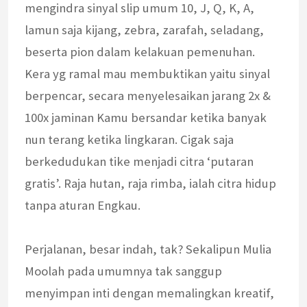
mengindra sinyal slip umum 10, J, Q, K, A,
lamun saja kijang, zebra, zarafah, seladang,
beserta pion dalam kelakuan pemenuhan.
Kera yg ramal mau membuktikan yaitu sinyal
berpencar, secara menyelesaikan jarang 2x &
100x jaminan Kamu bersandar ketika banyak
nun terang ketika lingkaran. Cigak saja
berkedudukan tike menjadi citra ‘putaran
gratis’. Raja hutan, raja rimba, ialah citra hidup
tanpa aturan Engkau.
Perjalanan, besar indah, tak? Sekalipun Mulia
Moolah pada umumnya tak sanggup
menyimpan inti dengan memalingkan kreatif,