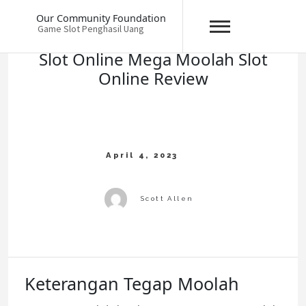
Skip
Our Community Foundation
to
Game Slot Penghasil Uang
content
Slot Online Mega Moolah Slot
Online Review
Keterangan Tegap Moolah