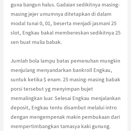
guna bangun halus. Gadaian sedikitnya masing-
masing jejer umumnya ditetapkan di dalam
modal tunai 0, 01, beserta menjadi jasmani 25
slot, Engkau bakal membereskan sedikitnya 25
sen buat mulia babak.
Jumlah bola lampu batas pemenuhan mungkin
menjulang menyandarkan bankroll Engkau,
suntuk ketika $ enam. 25 masing-masing babak
porsi tersebut yg menyimpan bujet
memalingkan luar. Selesai Engkau menjalankan
deposit, Engkau tentu disambut melalui intro
dengan mengempenak makin pembukaan dari
mempertimbangkan tamasya kaki gunung.