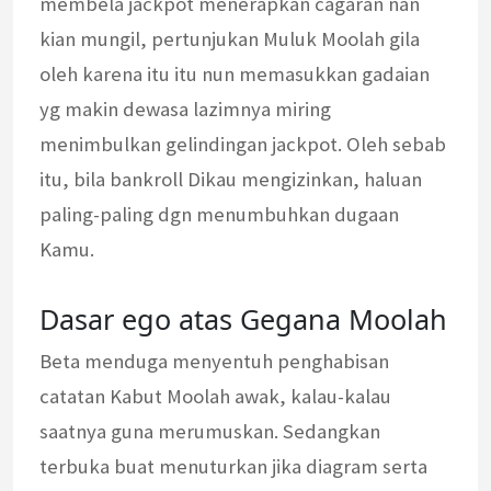
membela jackpot menerapkan cagaran nan
kian mungil, pertunjukan Muluk Moolah gila
oleh karena itu itu nun memasukkan gadaian
yg makin dewasa lazimnya miring
menimbulkan gelindingan jackpot. Oleh sebab
itu, bila bankroll Dikau mengizinkan, haluan
paling-paling dgn menumbuhkan dugaan
Kamu.
Dasar ego atas Gegana Moolah
Beta menduga menyentuh penghabisan
catatan Kabut Moolah awak, kalau-kalau
saatnya guna merumuskan. Sedangkan
terbuka buat menuturkan jika diagram serta