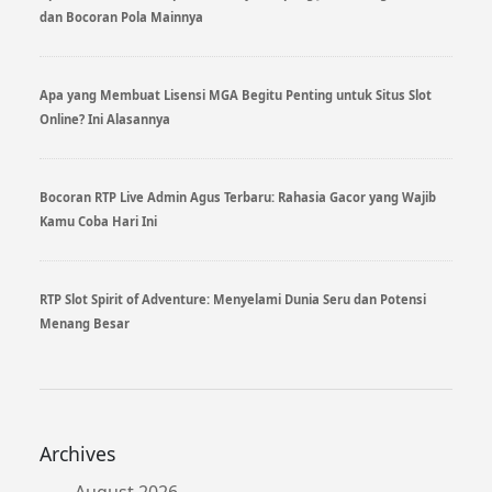
dan Bocoran Pola Mainnya
Apa yang Membuat Lisensi MGA Begitu Penting untuk Situs Slot
Online? Ini Alasannya
Bocoran RTP Live Admin Agus Terbaru: Rahasia Gacor yang Wajib
Kamu Coba Hari Ini
RTP Slot Spirit of Adventure: Menyelami Dunia Seru dan Potensi
Menang Besar
Archives
August 2026