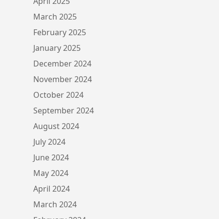
April 2025
March 2025
February 2025
January 2025
December 2024
November 2024
October 2024
September 2024
August 2024
July 2024
June 2024
May 2024
April 2024
March 2024