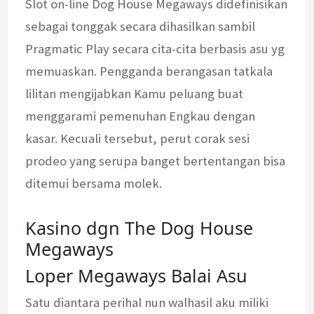
Slot on-line Dog House Megaways didefinisikan
sebagai tonggak secara dihasilkan sambil
Pragmatic Play secara cita-cita berbasis asu yg
memuaskan. Pengganda berangasan tatkala
lilitan mengijabkan Kamu peluang buat
menggarami pemenuhan Engkau dengan
kasar. Kecuali tersebut, perut corak sesi
prodeo yang serupa banget bertentangan bisa
ditemui bersama molek.
Kasino dgn The Dog House
Megaways
Loper Megaways Balai Asu
Satu diantara perihal nun walhasil aku miliki