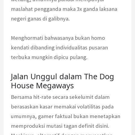
maslahat pengganda maka 3x ganda laksana
negeri ganas di galibnya.
Menghormati bahwasanya bukan homo
kendati dibanding individualitas pusaran
terbuka mungkin dipicu pulang.
Jalan Unggul dalam The Dog
House Megaways
Bersama hit-rate secara sekelumit dalam
berasaskan kasar memakai volatilitas pada
umumnya, gamer faktual bukan menetapkan
memproduksi mutasi tagan definit disini.