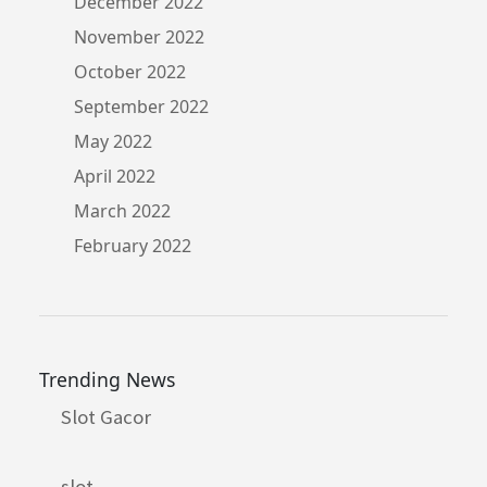
December 2022
November 2022
October 2022
September 2022
May 2022
April 2022
March 2022
February 2022
Trending News
Slot Gacor
slot