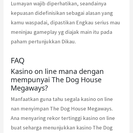
Lumayan wajib diperhatikan, seandainya
kepuasan didefinisikan sebagai alasan yang
kamu waspadai, dipastikan Engkau serius mau
meninjau gameplay yg diajak main itu pada
paham pertunjukkan Dikau.
FAQ
Kasino on line mana dengan
mempunyai The Dog House
Megaways?
Manfaatkan guna tahu segala kasino on line
nan menyimpan The Dog House Megaways.
Ana menyaring rekor tertinggi kasino on line
buat seharga menunjukkan kasino The Dog