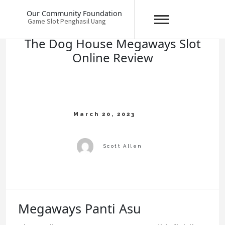
Skip
Our Community Foundation
to
Game Slot Penghasil Uang
content
The Dog House Megaways Slot
Online Review
Megaways Panti Asu