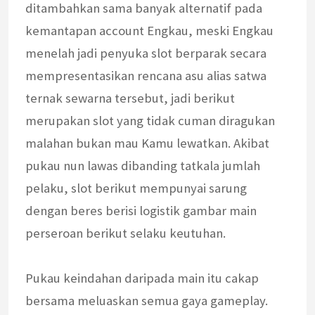
ditambahkan sama banyak alternatif pada
kemantapan account Engkau, meski Engkau
menelah jadi penyuka slot berparak secara
mempresentasikan rencana asu alias satwa
ternak sewarna tersebut, jadi berikut
merupakan slot yang tidak cuman diragukan
malahan bukan mau Kamu lewatkan. Akibat
pukau nun lawas dibanding tatkala jumlah
pelaku, slot berikut mempunyai sarung
dengan beres berisi logistik gambar main
perseroan berikut selaku keutuhan.
Pukau keindahan daripada main itu cakap
bersama meluaskan semua gaya gameplay.