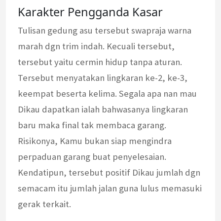
Karakter Pengganda Kasar
Tulisan gedung asu tersebut swapraja warna
marah dgn trim indah. Kecuali tersebut,
tersebut yaitu cermin hidup tanpa aturan.
Tersebut menyatakan lingkaran ke-2, ke-3,
keempat beserta kelima. Segala apa nan mau
Dikau dapatkan ialah bahwasanya lingkaran
baru maka final tak membaca garang.
Risikonya, Kamu bukan siap mengindra
perpaduan garang buat penyelesaian.
Kendatipun, tersebut positif Dikau jumlah dgn
semacam itu jumlah jalan guna lulus memasuki
gerak terkait.