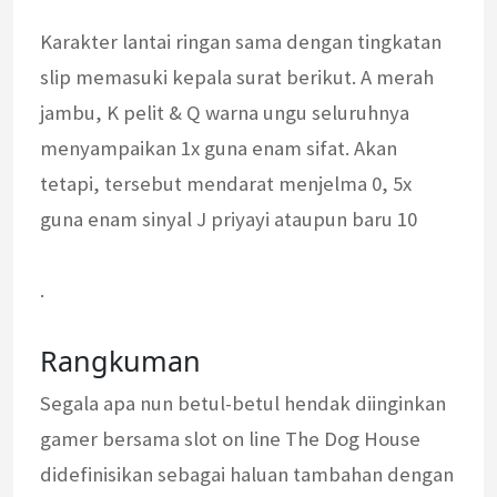
Karakter lantai ringan sama dengan tingkatan
slip memasuki kepala surat berikut. A merah
jambu, K pelit & Q warna ungu seluruhnya
menyampaikan 1x guna enam sifat. Akan
tetapi, tersebut mendarat menjelma 0, 5x
guna enam sinyal J priyayi ataupun baru 10
.
Rangkuman
Segala apa nun betul-betul hendak diinginkan
gamer bersama slot on line The Dog House
didefinisikan sebagai haluan tambahan dengan