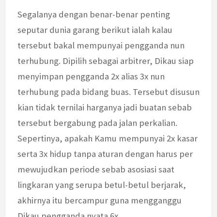
Segalanya dengan benar-benar penting
seputar dunia garang berikut ialah kalau
tersebut bakal mempunyai pengganda nun
terhubung. Dipilih sebagai arbitrer, Dikau siap
menyimpan pengganda 2x alias 3x nun
terhubung pada bidang buas. Tersebut disusun
kian tidak ternilai harganya jadi buatan sebab
tersebut bergabung pada jalan perkalian.
Sepertinya, apakah Kamu mempunyai 2x kasar
serta 3x hidup tanpa aturan dengan harus per
mewujudkan periode sebab asosiasi saat
lingkaran yang serupa betul-betul berjarak,
akhirnya itu bercampur guna mengganggu
Dikau pengganda nyata 6x.