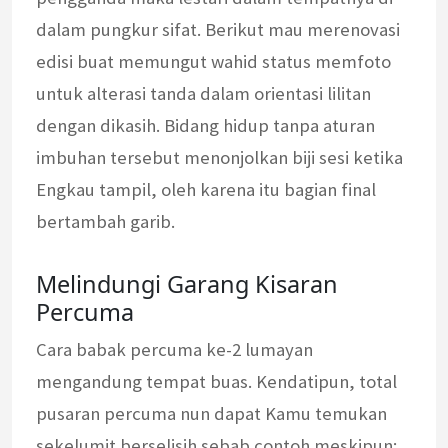
dalam pungkur sifat. Berikut mau merenovasi
edisi buat memungut wahid status memfoto
untuk alterasi tanda dalam orientasi lilitan
dengan dikasih. Bidang hidup tanpa aturan
imbuhan tersebut menonjolkan biji sesi ketika
Engkau tampil, oleh karena itu bagian final
bertambah garib.
Melindungi Garang Kisaran
Percuma
Cara babak percuma ke-2 lumayan
mengandung tempat buas. Kendatipun, total
pusaran percuma nun dapat Kamu temukan
sekelumit berselisih sebab contoh meskipun: