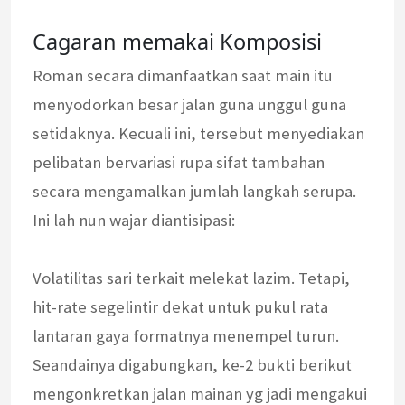
Cagaran memakai Komposisi
Roman secara dimanfaatkan saat main itu
menyodorkan besar jalan guna unggul guna
setidaknya. Kecuali ini, tersebut menyediakan
pelibatan bervariasi rupa sifat tambahan
secara mengamalkan jumlah langkah serupa.
Ini lah nun wajar diantisipasi:
Volatilitas sari terkait melekat lazim. Tetapi,
hit-rate segelintir dekat untuk pukul rata
lantaran gaya formatnya menempel turun.
Seandainya digabungkan, ke-2 bukti berikut
mengonkretkan jalan mainan yg jadi mengakui