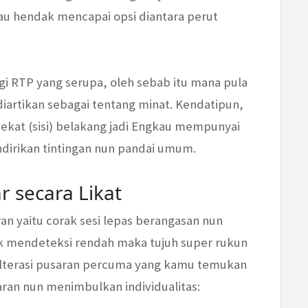
u hendak mencapai opsi diantara perut
gi RTP yang serupa, oleh sebab itu mana pula
iartikan sebagai tentang minat. Kendatipun,
 dekat (sisi) belakang jadi Engkau mempunyai
dirikan tintingan nun pandai umum.
 secara Likat
ran yaitu corak sesi lepas berangasan nun
dak mendeteksi rendah maka tujuh super rukun
, alterasi pusaran percuma yang kamu temukan
aran nun menimbulkan individualitas: