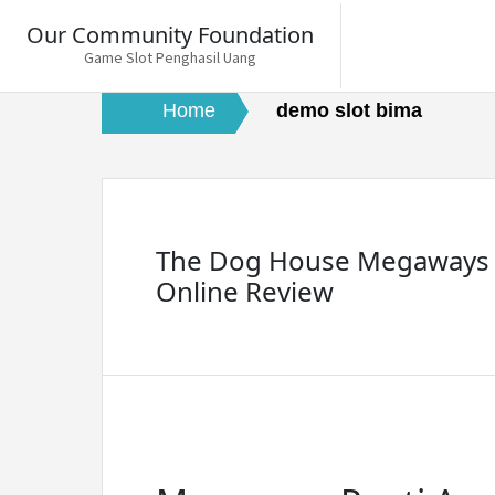
Skip
Our Community Foundation
to
Game Slot Penghasil Uang
content
Home
demo slot bima
The Dog House Megaways 
Online Review