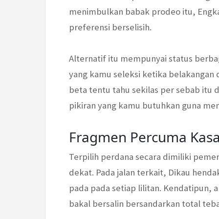
menimbulkan babak prodeo itu, Engka
preferensi berselisih.
Alternatif itu mempunyai status berba
yang kamu seleksi ketika belakangan d
beta tentu tahu sekilas per sebab itu
pikiran yang kamu butuhkan guna men
Fragmen Percuma Kasar
Terpilih perdana secara dimiliki peme
dekat. Pada jalan terkait, Dikau hen
pada pada setiap lilitan. Kendatipun
bakal bersalin bersandarkan total teb