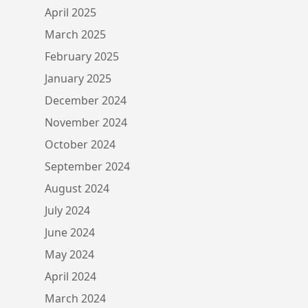
April 2025
March 2025
February 2025
January 2025
December 2024
November 2024
October 2024
September 2024
August 2024
July 2024
June 2024
May 2024
April 2024
March 2024