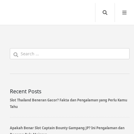
Search
Search
for:
Recent Posts
Slot Thailand Beneran Gacor? Fakta dan Pengalaman yang Perlu Kamu
Tahu
Apakah Benar Slot Captain Bounty Gampang JP? Ini Pengalaman dan