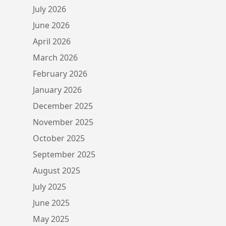
July 2026
June 2026
April 2026
March 2026
February 2026
January 2026
December 2025
November 2025
October 2025
September 2025
August 2025
July 2025
June 2025
May 2025