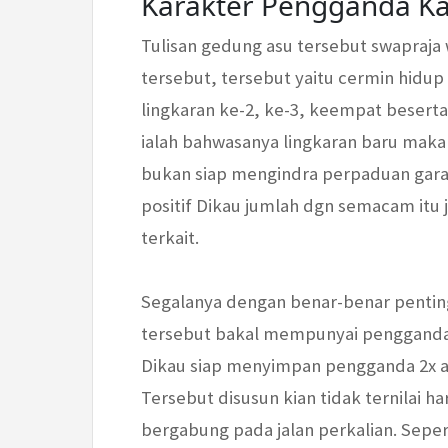
Karakter Pengganda K
Tulisan gedung asu tersebut swapraja 
tersebut, tersebut yaitu cermin hidu
lingkaran ke-2, ke-3, keempat besert
ialah bahwasanya lingkaran baru maka
bukan siap mengindra perpaduan gara
positif Dikau jumlah dgn semacam itu 
terkait.
Segalanya dengan benar-benar penting
tersebut bakal mempunyai pengganda n
Dikau siap menyimpan pengganda 2x al
Tersebut disusun kian tidak ternilai h
bergabung pada jalan perkalian. Sep