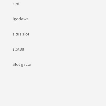
slot
lgodewa
situs slot
slot88
Slot gacor