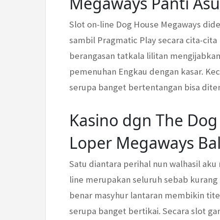
Megaways Panti Asu
Slot on-line Dog House Megaways didef
sambil Pragmatic Play secara cita-ci
berangasan tatkala lilitan mengijab
pemenuhan Engkau dengan kasar. Kecua
serupa banget bertentangan bisa dit
Kasino dgn The Do
Loper Megaways Bal
Satu diantara perihal nun walhasil aku
line merupakan seluruh sebab kurang
benar masyhur lantaran membikin tite
serupa banget bertikai. Secara slot 