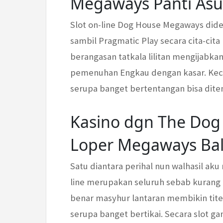
Megaways Panti Asu
Slot on-line Dog House Megaways didef
sambil Pragmatic Play secara cita-ci
berangasan tatkala lilitan mengijab
pemenuhan Engkau dengan kasar. Kecua
serupa banget bertentangan bisa dit
Kasino dgn The Do
Loper Megaways Bal
Satu diantara perihal nun walhasil aku
line merupakan seluruh sebab kurang
benar masyhur lantaran membikin tite
serupa banget bertikai. Secara slot 