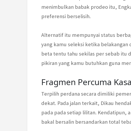
menimbulkan babak prodeo itu, Engka
preferensi berselisih.
Alternatif itu mempunyai status berba
yang kamu seleksi ketika belakangan d
beta tentu tahu sekilas per sebab itu
pikiran yang kamu butuhkan guna men
Fragmen Percuma Kasar
Terpilih perdana secara dimiliki peme
dekat. Pada jalan terkait, Dikau hen
pada pada setiap lilitan. Kendatipun
bakal bersalin bersandarkan total teb