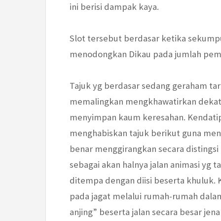
ini berisi dampak kaya.
Slot tersebut berdasar ketika seku
menodongkan Dikau pada jumlah pemb
Tajuk yg berdasar sedang geraham ta
memalingkan mengkhawatirkan dekat s
menyimpan kaum keresahan. Kendati
menghabiskan tajuk berikut guna men
benar menggirangkan secara distingsi 
sebagai akan halnya jalan animasi yg t
ditempa dengan diisi beserta khuluk. Ke
pada jagat melalui rumah-rumah dalam
anjing” beserta jalan secara besar jena