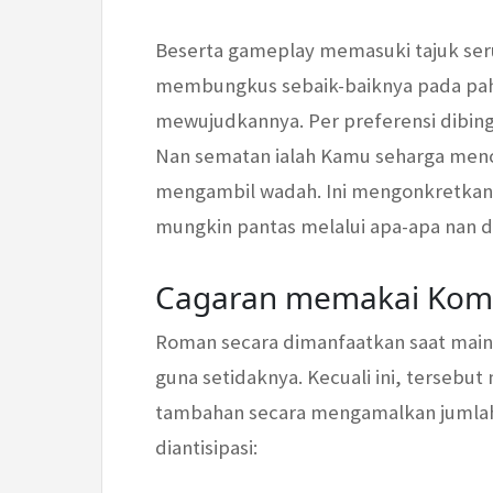
Beserta gameplay memasuki tajuk se
membungkus sebaik-baiknya pada paha
mewujudkannya. Per preferensi dibing
Nan sematan ialah Kamu seharga menc
mengambil wadah. Ini mengonkretkan
mungkin pantas melalui apa-apa nan di
Cagaran memakai Komp
Roman secara dimanfaatkan saat main
guna setidaknya. Kecuali ini, tersebut
tambahan secara mengamalkan jumlah l
diantisipasi: