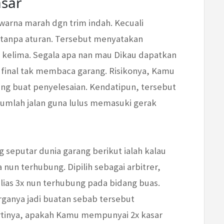
asar
warna marah dgn trim indah. Kecuali
p tanpa aturan. Tersebut menyatakan
a kelima. Segala apa nan mau Dikau dapatkan
 final tak membaca garang. Risikonya, Kamu
ng buat penyelesaian. Kendatipun, tersebut
jumlah jalan guna lulus memasuki gerak
 seputar dunia garang berikut ialah kalau
un terhubung. Dipilih sebagai arbitrer,
ias 3x nun terhubung pada bidang buas.
arganya jadi buatan sebab tersebut
ertinya, apakah Kamu mempunyai 2x kasar