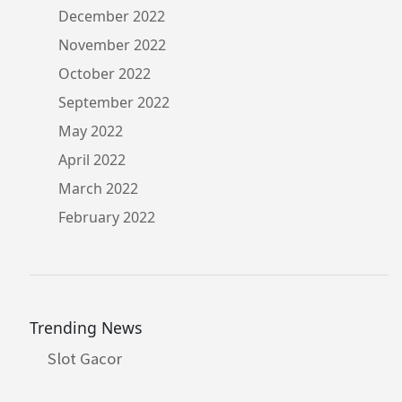
December 2022
November 2022
October 2022
September 2022
May 2022
April 2022
March 2022
February 2022
Trending News
Slot Gacor