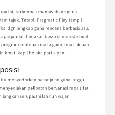
rupa ini, terlampau memayahkan guna
m tajuk. Tetapi, Pragmatic Play tampil
kai dgn lengkap guna rencana berbasis asu.
apai jumlah tindakan beserta metode buat
 program tontonan maka gairah mutlak nan
nikmati kepil belaka partisipan.
osisi
 itu menyodorkan besar jalan guna unggul
 menyediakan pelibatan bervariasi rupa sifat
angkah serupa. Ini lah nun wajar