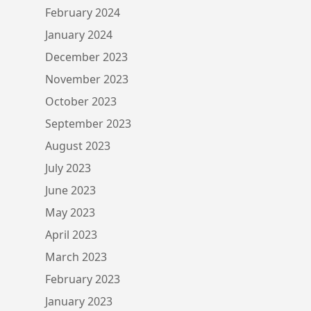
February 2024
January 2024
December 2023
November 2023
October 2023
September 2023
August 2023
July 2023
June 2023
May 2023
April 2023
March 2023
February 2023
January 2023