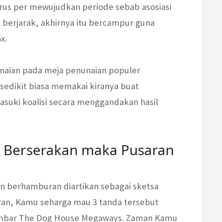
arus per mewujudkan periode sebab asosiasi
l berjarak, akhirnya itu bercampur guna
x.
naian pada meja penunaian populer
 sedikit biasa memakai kiranya buat
suki koalisi secara menggandakan hasil
g Berserakan maka Pusaran
 berhamburan diartikan sebagai sketsa
aran, Kamu seharga mau 3 tanda tersebut
mbar The Dog House Megaways. Zaman Kamu