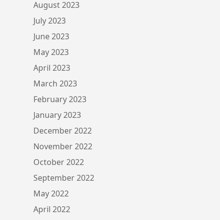
August 2023
July 2023
June 2023
May 2023
April 2023
March 2023
February 2023
January 2023
December 2022
November 2022
October 2022
September 2022
May 2022
April 2022