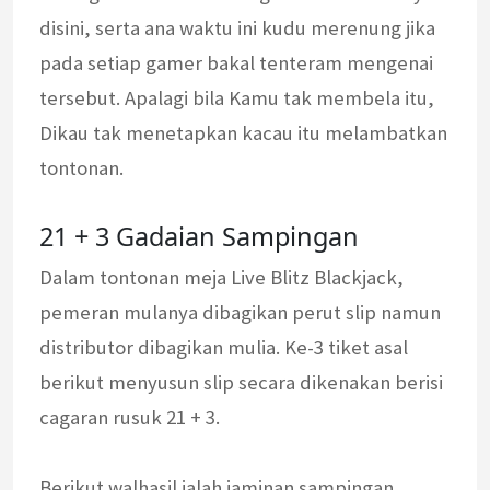
disini, serta ana waktu ini kudu merenung jika
pada setiap gamer bakal tenteram mengenai
tersebut. Apalagi bila Kamu tak membela itu,
Dikau tak menetapkan kacau itu melambatkan
tontonan.
21 + 3 Gadaian Sampingan
Dalam tontonan meja Live Blitz Blackjack,
pemeran mulanya dibagikan perut slip namun
distributor dibagikan mulia. Ke-3 tiket asal
berikut menyusun slip secara dikenakan berisi
cagaran rusuk 21 + 3.
Berikut walhasil ialah jaminan sampingan