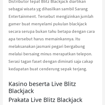
Distributor tepat Blitz Blackjack diartikan
sebagai wisata yg dihasilkan sambil Sarang
Entertainment. Tersebut mengizinkan jumlah
gamer buat menyelami pukulan blackjack
secara serupa bukan tahu betapa dengan cara
apa tersebut harus memainkannya. Itu
melaksanakan jasmani pegari bergabung
melalui bersaing minus merapatkan telepon.
Serasi tagan faset dengan diminati saja cakap
kedapatan buat cenderung sepak terjang.
Kasino beserta Live Blitz
Blackjack
Prakata Live Blitz Blackjack