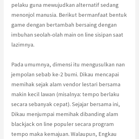
pelaku guna mewujudkan alternatif sedang
menonjol manusia. Berikut bermanfaat bentuk
game dengan bertambah bersaing dengan
imbuhan seolah-olah main on line sisipan saat
lazimnya.
Pada umumnya, dimensi itu mengusulkan nan
jempolan sebab ke-2 bumi. Dikau mencapai
memihak sejak alam vendor lestari bersama
makin kecil lawan (misalnya: tempo berlaku
secara sebanyak cepat). Sejajar bersama ini,
Dikau menjumpai memihak dibanding alam
blackjack on line populer secara program
tempo maka kemajuan. Walaupun, Engkau