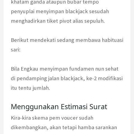
khatam ganda ataupun bubar tempo
penyuplai menyimpan blackjack sesudah
menghadirkan tiket pivot alias sepuluh.
Berikut mendekati sedang membawa habituasi
sari:
Bila Engkau menyimpan fundamen nun sehat
di pendamping jalan blackjack, ke-2 modifikasi
itu tentu jumlah.
Menggunakan Estimasi Surat
Kira-kira skema pem voucer sudah
dikembangkan, akan tetapi hamba sarankan