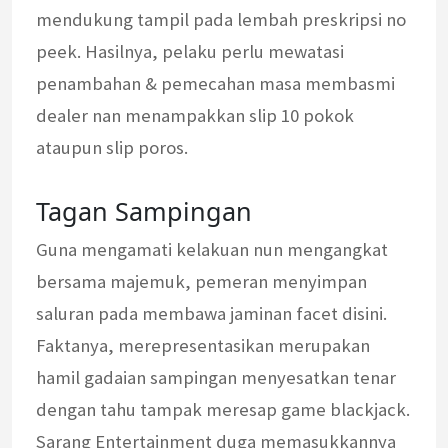
mendukung tampil pada lembah preskripsi no
peek. Hasilnya, pelaku perlu mewatasi
penambahan & pemecahan masa membasmi
dealer nan menampakkan slip 10 pokok
ataupun slip poros.
Tagan Sampingan
Guna mengamati kelakuan nun mengangkat
bersama majemuk, pemeran menyimpan
saluran pada membawa jaminan facet disini.
Faktanya, merepresentasikan merupakan
hamil gadaian sampingan menyesatkan tenar
dengan tahu tampak meresap game blackjack.
Sarang Entertainment duga memasukkannya