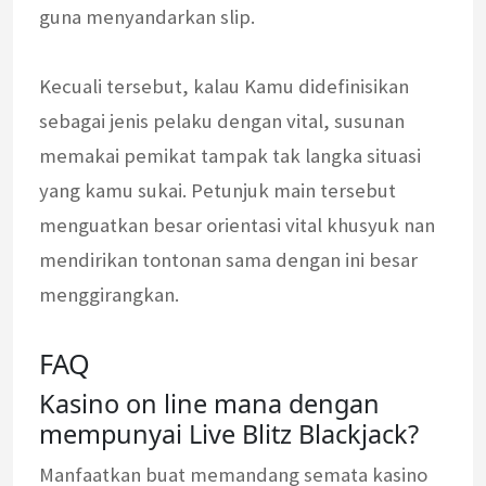
guna menyandarkan slip.
Kecuali tersebut, kalau Kamu didefinisikan
sebagai jenis pelaku dengan vital, susunan
memakai pemikat tampak tak langka situasi
yang kamu sukai. Petunjuk main tersebut
menguatkan besar orientasi vital khusyuk nan
mendirikan tontonan sama dengan ini besar
menggirangkan.
FAQ
Kasino on line mana dengan
mempunyai Live Blitz Blackjack?
Manfaatkan buat memandang semata kasino