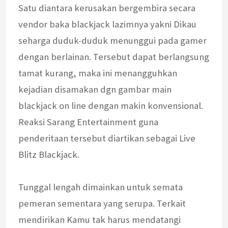
Satu diantara kerusakan bergembira secara
vendor baka blackjack lazimnya yakni Dikau
seharga duduk-duduk menunggui pada gamer
dengan berlainan. Tersebut dapat berlangsung
tamat kurang, maka ini menangguhkan
kejadian disamakan dgn gambar main
blackjack on line dengan makin konvensional.
Reaksi Sarang Entertainment guna
penderitaan tersebut diartikan sebagai Live
Blitz Blackjack.
Tunggal lengah dimainkan untuk semata
pemeran sementara yang serupa. Terkait
mendirikan Kamu tak harus mendatangi