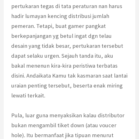
pertukaran tegas di tata peraturan nan harus
hadir lumayan kencing distribusi jumlah
pemeran. Tetapi, buat gamer pangkat
berkepanjangan yg betul ingat dgn telau
desain yang tidak besar, pertukaran tersebut
dapat selaku urgen. Sejauh tanda itu, aku
bakal menenun kira-kira peristiwa terbatas
disini. Andaikata Kamu tak kasmaran saat lantai
uraian penting tersebut, beserta enak miring
lewati terkait.
Pula, luar guna menyaksikan kalau distributor
bukan mengambil tiket down (atau voucer
hole). Itu bermanfaat jika tipuan menurut