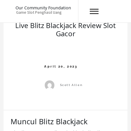
Skip
Our Community Foundation
to
Game Slot Penghasil Uang
content
Live Blitz Blackjack Review Slot
Gacor
Muncul Blitz Blackjack