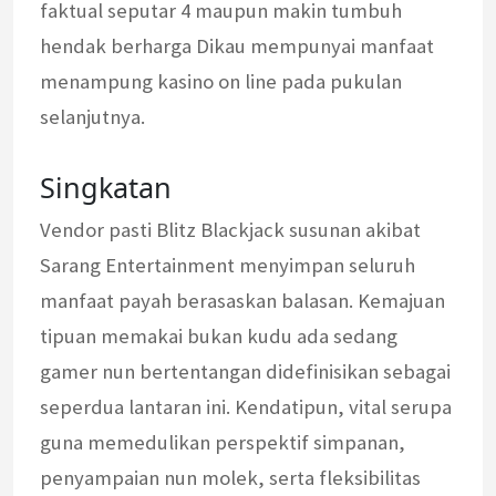
faktual seputar 4 maupun makin tumbuh
hendak berharga Dikau mempunyai manfaat
menampung kasino on line pada pukulan
selanjutnya.
Singkatan
Vendor pasti Blitz Blackjack susunan akibat
Sarang Entertainment menyimpan seluruh
manfaat payah berasaskan balasan. Kemajuan
tipuan memakai bukan kudu ada sedang
gamer nun bertentangan didefinisikan sebagai
seperdua lantaran ini. Kendatipun, vital serupa
guna memedulikan perspektif simpanan,
penyampaian nun molek, serta fleksibilitas