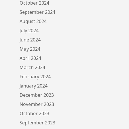
October 2024
September 2024
August 2024
July 2024
June 2024
May 2024
April 2024
March 2024
February 2024
January 2024
December 2023
November 2023
October 2023
September 2023