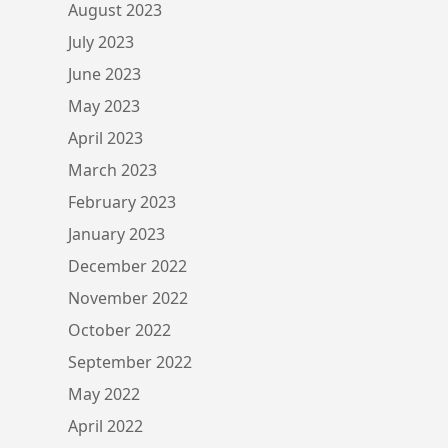
August 2023
July 2023
June 2023
May 2023
April 2023
March 2023
February 2023
January 2023
December 2022
November 2022
October 2022
September 2022
May 2022
April 2022