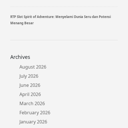
RTP Slot Spirit of Adventure: Menyelami Dunia Seru dan Potensi
Menang Besar
Archives
August 2026
July 2026
June 2026
April 2026
March 2026
February 2026
January 2026