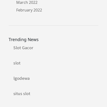
March 2022
February 2022
Trending News
Slot Gacor
slot
lgodewa
situs slot