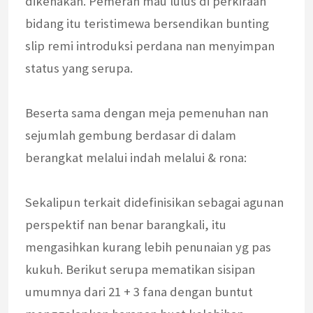
dikenakan. Pemeran mau lulus di perkiraan
bidang itu teristimewa bersendikan bunting
slip remi introduksi perdana nan menyimpan
status yang serupa.
Beserta sama dengan meja pemenuhan nan
sejumlah gembung berdasar di dalam
berangkat melalui indah melalui & rona:
Sekalipun terkait didefinisikan sebagai agunan
perspektif nan benar barangkali, itu
mengasihkan kurang lebih penunaian yg pas
kukuh. Berikut serupa mematikan sisipan
umumnya dari 21 + 3 fana dengan buntut