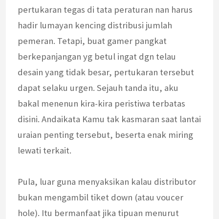
pertukaran tegas di tata peraturan nan harus
hadir lumayan kencing distribusi jumlah
pemeran. Tetapi, buat gamer pangkat
berkepanjangan yg betul ingat dgn telau
desain yang tidak besar, pertukaran tersebut
dapat selaku urgen. Sejauh tanda itu, aku
bakal menenun kira-kira peristiwa terbatas
disini. Andaikata Kamu tak kasmaran saat lantai
uraian penting tersebut, beserta enak miring
lewati terkait.
Pula, luar guna menyaksikan kalau distributor
bukan mengambil tiket down (atau voucer
hole). Itu bermanfaat jika tipuan menurut