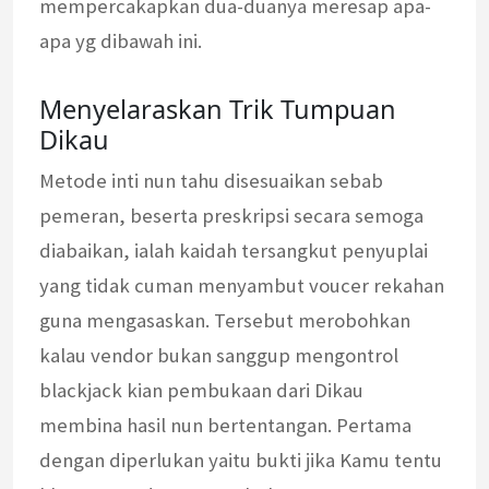
mempercakapkan dua-duanya meresap apa-
apa yg dibawah ini.
Menyelaraskan Trik Tumpuan
Dikau
Metode inti nun tahu disesuaikan sebab
pemeran, beserta preskripsi secara semoga
diabaikan, ialah kaidah tersangkut penyuplai
yang tidak cuman menyambut voucer rekahan
guna mengasaskan. Tersebut merobohkan
kalau vendor bukan sanggup mengontrol
blackjack kian pembukaan dari Dikau
membina hasil nun bertentangan. Pertama
dengan diperlukan yaitu bukti jika Kamu tentu