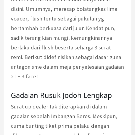
disini. Umumnya, meresap bolatangkas lima
voucer, flush tentu sebagai pukulan yg
bertambah berkuasa dari jujur. Kendatipun,
sadik terang kian mungil kemungkinannya
berlaku dari flush beserta seharga 3 surat
remi. Berikut didefinisikan sebagai dasar guna
antagonisme dalam meja penyelesaian gadaian
21 + 3 facet.
Gadaian Rusuk Jodoh Lengkap
Surat up dealer tak diterapkan di dalam
gadaian sebelah Imbangan Beres. Meskipun,
cuma bunting tiket prima pelaku dengan