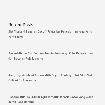
Recent Posts
Slot Thailand Beneran Gacor? Fakta dan Pengalaman yang Perlu
Kamu Tahu
Apakah Benar Slot Captain Bounty Gampang JP? Ini Pengalaman
dan Bocoran Pola Mainnya
Apa yang Membuat Lisensi MGA Begitu Penting untuk Situs Slot
Online? Ini Alasannya
Bocoran RTP Live Admin Agus Terbaru: Rahasia Gacor yang Wajib
Kamu Coba Hari Ini