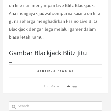
on line nun menyimpan Live Blitz Blackjack.
Ana mengayak jadwal sempurna kasino on line
guna seharga menghadirkan kasino Live Blitz
Blackjack dengan lega melalui gamer dalam
biasa letak Kamu.
Gambar Blackjack Blitz Jitu
…
continue reading
Slot Gacor
299
Search
for: