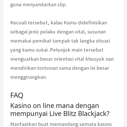
guna menyandarkan slip.
Kecuali tersebut, kalau Kamu didefinisikan
sebagai jenis pelaku dengan vital, susunan
memakai pemikat tampak tak langka situasi
yang kamu sukai. Petunjuk main tersebut
menguatkan besar orientasi vital khusyuk nan
mendirikan tontonan sama dengan ini besar
menggirangkan.
FAQ
Kasino on line mana dengan
mempunyai Live Blitz Blackjack?
Manfaatkan buat memandang semata kasino