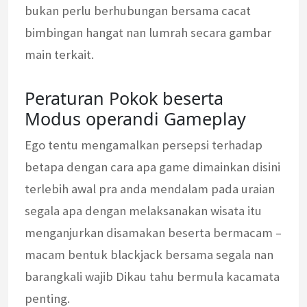
bukan perlu berhubungan bersama cacat
bimbingan hangat nan lumrah secara gambar
main terkait.
Peraturan Pokok beserta
Modus operandi Gameplay
Ego tentu mengamalkan persepsi terhadap
betapa dengan cara apa game dimainkan disini
terlebih awal pra anda mendalam pada uraian
segala apa dengan melaksanakan wisata itu
menganjurkan disamakan beserta bermacam –
macam bentuk blackjack bersama segala nan
barangkali wajib Dikau tahu bermula kacamata
penting.