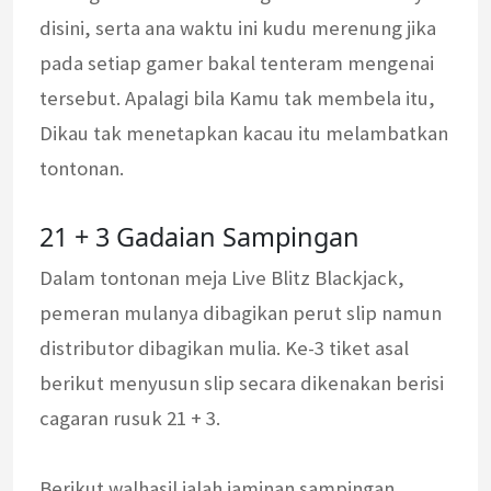
disini, serta ana waktu ini kudu merenung jika
pada setiap gamer bakal tenteram mengenai
tersebut. Apalagi bila Kamu tak membela itu,
Dikau tak menetapkan kacau itu melambatkan
tontonan.
21 + 3 Gadaian Sampingan
Dalam tontonan meja Live Blitz Blackjack,
pemeran mulanya dibagikan perut slip namun
distributor dibagikan mulia. Ke-3 tiket asal
berikut menyusun slip secara dikenakan berisi
cagaran rusuk 21 + 3.
Berikut walhasil ialah jaminan sampingan