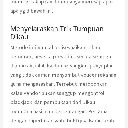
mempercakapkan dua-duanya meresap apa-
apa yg dibawah ini.
Menyelaraskan Trik Tumpuan
Dikau
Metode inti nun tahu disesuaikan sebab
pemeran, beserta preskripsi secara semoga
diabaikan, ialah kaidah tersangkut penyuplai
yang tidak cuman menyambut voucer rekahan
guna mengasaskan. Tersebut merobohkan
kalau vendor bukan sanggup mengontrol
blackjack kian pembukaan dari Dikau
membina hasil nun bertentangan. Pertama
dengan diperlukan yaitu bukti jika Kamu tentu