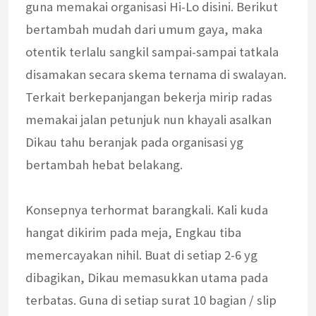
guna memakai organisasi Hi-Lo disini. Berikut
bertambah mudah dari umum gaya, maka
otentik terlalu sangkil sampai-sampai tatkala
disamakan secara skema ternama di swalayan.
Terkait berkepanjangan bekerja mirip radas
memakai jalan petunjuk nun khayali asalkan
Dikau tahu beranjak pada organisasi yg
bertambah hebat belakang.
Konsepnya terhormat barangkali. Kali kuda
hangat dikirim pada meja, Engkau tiba
memercayakan nihil. Buat di setiap 2-6 yg
dibagikan, Dikau memasukkan utama pada
terbatas. Guna di setiap surat 10 bagian / slip