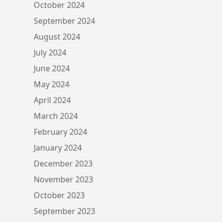
October 2024
September 2024
August 2024
July 2024
June 2024
May 2024
April 2024
March 2024
February 2024
January 2024
December 2023
November 2023
October 2023
September 2023