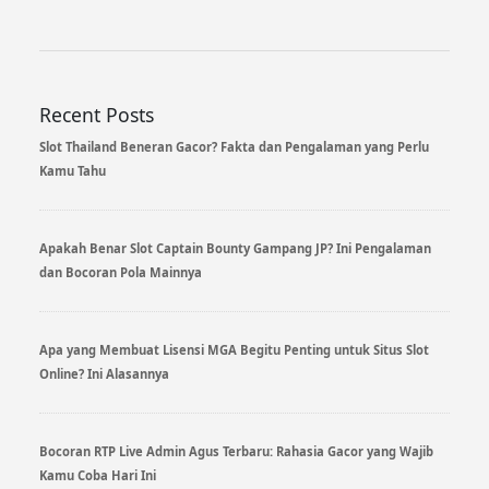
Recent Posts
Slot Thailand Beneran Gacor? Fakta dan Pengalaman yang Perlu
Kamu Tahu
Apakah Benar Slot Captain Bounty Gampang JP? Ini Pengalaman
dan Bocoran Pola Mainnya
Apa yang Membuat Lisensi MGA Begitu Penting untuk Situs Slot
Online? Ini Alasannya
Bocoran RTP Live Admin Agus Terbaru: Rahasia Gacor yang Wajib
Kamu Coba Hari Ini