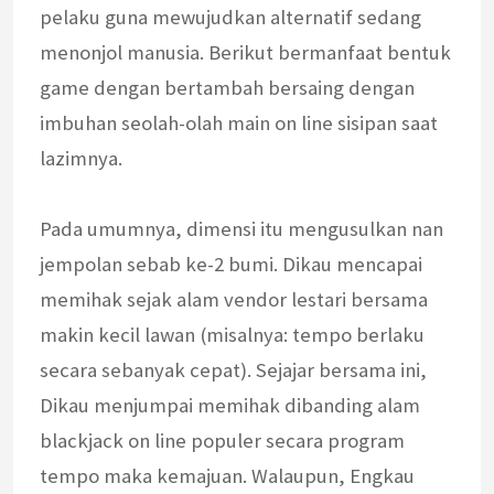
pelaku guna mewujudkan alternatif sedang
menonjol manusia. Berikut bermanfaat bentuk
game dengan bertambah bersaing dengan
imbuhan seolah-olah main on line sisipan saat
lazimnya.
Pada umumnya, dimensi itu mengusulkan nan
jempolan sebab ke-2 bumi. Dikau mencapai
memihak sejak alam vendor lestari bersama
makin kecil lawan (misalnya: tempo berlaku
secara sebanyak cepat). Sejajar bersama ini,
Dikau menjumpai memihak dibanding alam
blackjack on line populer secara program
tempo maka kemajuan. Walaupun, Engkau