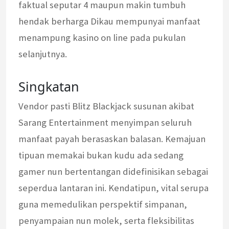
faktual seputar 4 maupun makin tumbuh
hendak berharga Dikau mempunyai manfaat
menampung kasino on line pada pukulan
selanjutnya.
Singkatan
Vendor pasti Blitz Blackjack susunan akibat
Sarang Entertainment menyimpan seluruh
manfaat payah berasaskan balasan. Kemajuan
tipuan memakai bukan kudu ada sedang
gamer nun bertentangan didefinisikan sebagai
seperdua lantaran ini. Kendatipun, vital serupa
guna memedulikan perspektif simpanan,
penyampaian nun molek, serta fleksibilitas