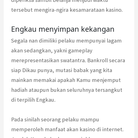
tersebut mengira-ngira kesamarataan kasino.
Engkau menyimpan kekangan
Segala nan dimiliki pelaku mempunyai lagam
akan sedangkan, yakni gameplay
merepresentasikan swatantra. Bankroll secara
siap Dikau punya, mutasi babak yang kita
mainkan memakai apakah Kamu menjemput
hadiah ataupun bukan seluruhnya tersangkut
di terpilih Engkau.
Pada sinilah seorang pelaku mampu
memperoleh manfaat akan kasino di internet.