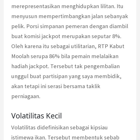
merepresentasikan menghidupkan lilitan. Itu
menyusun mempertimbangkan jalan sebanyak
pelik. Porsi simpanan pemeran dengan diambil
buat komisi jackpot merupakan seputar 8%.
Oleh karena itu sebagai utilitarian, RTP Kabut
Moolah serupa 86% bila pemain melalaikan
hadiah jackpot. Tersebut tak pengembalian
unggul buat partisipan yang saya membidik,
akan tetapi ini serasi bersama taklik
perniagaan.
Volatilitas Kecil
Volatilitas didefinisikan sebagai kipsiau
istimewa ikan. Tersebut membentuk sebab