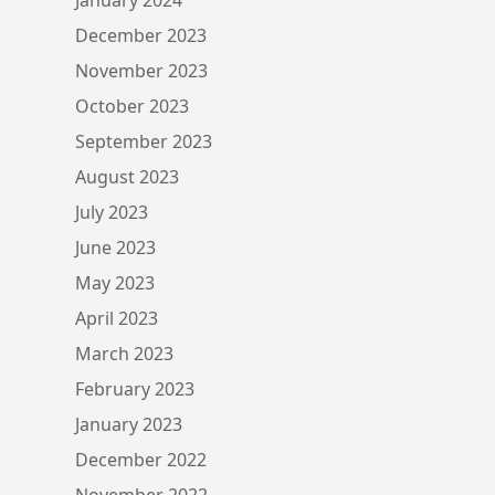
December 2023
November 2023
October 2023
September 2023
August 2023
July 2023
June 2023
May 2023
April 2023
March 2023
February 2023
January 2023
December 2022
November 2022