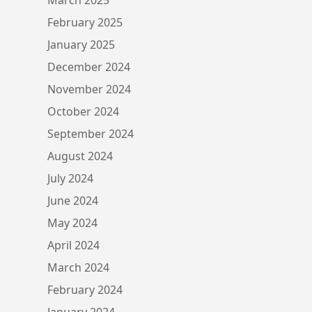
February 2025
January 2025
December 2024
November 2024
October 2024
September 2024
August 2024
July 2024
June 2024
May 2024
April 2024
March 2024
February 2024
January 2024