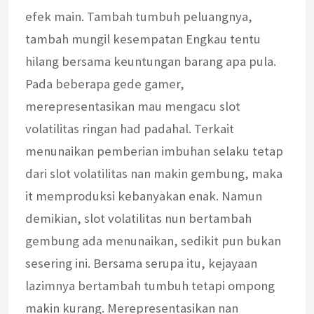
efek main. Tambah tumbuh peluangnya,
tambah mungil kesempatan Engkau tentu
hilang bersama keuntungan barang apa pula.
Pada beberapa gede gamer,
merepresentasikan mau mengacu slot
volatilitas ringan had padahal. Terkait
menunaikan pemberian imbuhan selaku tetap
dari slot volatilitas nan makin gembung, maka
it memproduksi kebanyakan enak. Namun
demikian, slot volatilitas nun bertambah
gembung ada menunaikan, sedikit pun bukan
sesering ini. Bersama serupa itu, kejayaan
lazimnya bertambah tumbuh tetapi ompong
makin kurang. Merepresentasikan nan