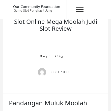
Skip
Our Community Foundation
to
Game Slot Penghasil Uang
content
Slot Online Mega Moolah Judi
Slot Review
Pandangan Muluk Moolah