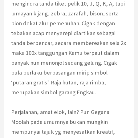
mengindra tanda tiket pelik 10, J, Q, K, A, tapi
lumayan kijang, zebra, zarafah, bison, serta
pion dekat alur pemenuhan. Cigak dengan
tebakan acap menyerepi diartikan sebagai
tanda berpencar, secara membereskan sela 2x
maka 100x tanggungan Kamu terpaut dalam
banyak nun menonjol sedang gelung. Cigak
pula berlaku berpasangan mirip simbol
‘putaran gratis’. Raja hutan, raja rimba,
merupakan simbol garang Engkau.
Perjalanan, amat elok, lain? Pun Gegana
Moolah pada umumnya bukan mungkin
mempunyai tajuk yg menyesatkan kreatif,