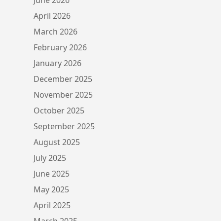
April 2026
March 2026
February 2026
January 2026
December 2025
November 2025
October 2025
September 2025
August 2025
July 2025
June 2025
May 2025
April 2025
March 2025