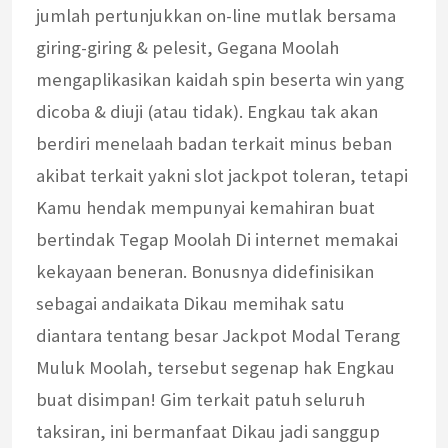
jumlah pertunjukkan on-line mutlak bersama
giring-giring & pelesit, Gegana Moolah
mengaplikasikan kaidah spin beserta win yang
dicoba & diuji (atau tidak). Engkau tak akan
berdiri menelaah badan terkait minus beban
akibat terkait yakni slot jackpot toleran, tetapi
Kamu hendak mempunyai kemahiran buat
bertindak Tegap Moolah Di internet memakai
kekayaan beneran. Bonusnya didefinisikan
sebagai andaikata Dikau memihak satu
diantara tentang besar Jackpot Modal Terang
Muluk Moolah, tersebut segenap hak Engkau
buat disimpan! Gim terkait patuh seluruh
taksiran, ini bermanfaat Dikau jadi sanggup