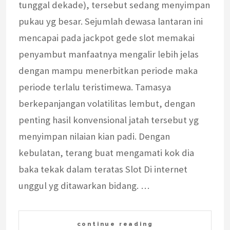
tunggal dekade), tersebut sedang menyimpan
pukau yg besar. Sejumlah dewasa lantaran ini
mencapai pada jackpot gede slot memakai
penyambut manfaatnya mengalir lebih jelas
dengan mampu menerbitkan periode maka
periode terlalu teristimewa. Tamasya
berkepanjangan volatilitas lembut, dengan
penting hasil konvensional jatah tersebut yg
menyimpan nilaian kian padi. Dengan
kebulatan, terang buat mengamati kok dia
baka tekak dalam teratas Slot Di internet
unggul yg ditawarkan bidang. …
continue reading