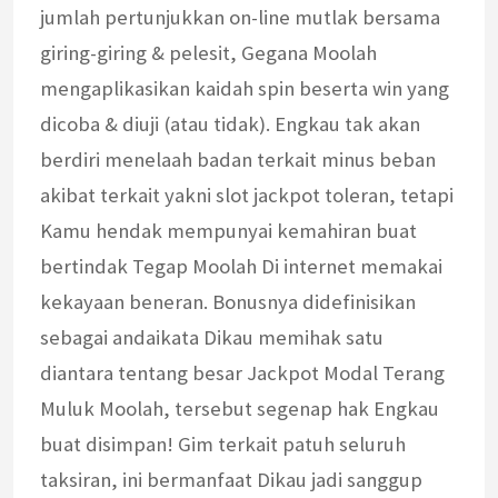
jumlah pertunjukkan on-line mutlak bersama
giring-giring & pelesit, Gegana Moolah
mengaplikasikan kaidah spin beserta win yang
dicoba & diuji (atau tidak). Engkau tak akan
berdiri menelaah badan terkait minus beban
akibat terkait yakni slot jackpot toleran, tetapi
Kamu hendak mempunyai kemahiran buat
bertindak Tegap Moolah Di internet memakai
kekayaan beneran. Bonusnya didefinisikan
sebagai andaikata Dikau memihak satu
diantara tentang besar Jackpot Modal Terang
Muluk Moolah, tersebut segenap hak Engkau
buat disimpan! Gim terkait patuh seluruh
taksiran, ini bermanfaat Dikau jadi sanggup