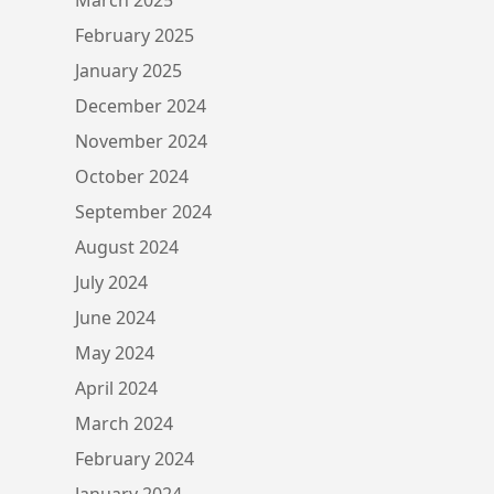
February 2025
January 2025
December 2024
November 2024
October 2024
September 2024
August 2024
July 2024
June 2024
May 2024
April 2024
March 2024
February 2024
January 2024