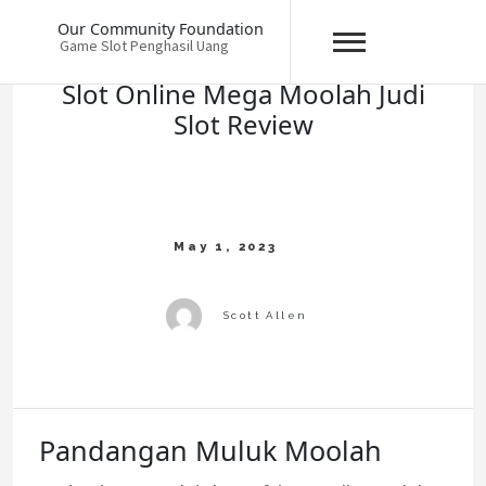
Skip
Our Community Foundation
to
Game Slot Penghasil Uang
content
Slot Online Mega Moolah Judi
Slot Review
Pandangan Muluk Moolah