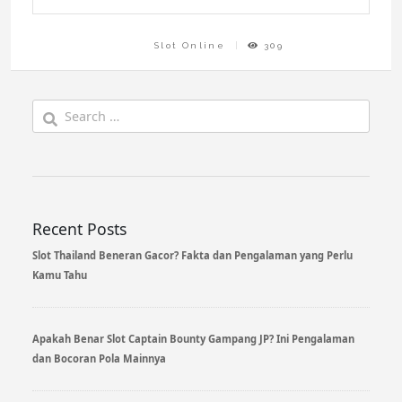
Slot Online
309
Search
for:
Recent Posts
Slot Thailand Beneran Gacor? Fakta dan Pengalaman yang Perlu
Kamu Tahu
Apakah Benar Slot Captain Bounty Gampang JP? Ini Pengalaman
dan Bocoran Pola Mainnya