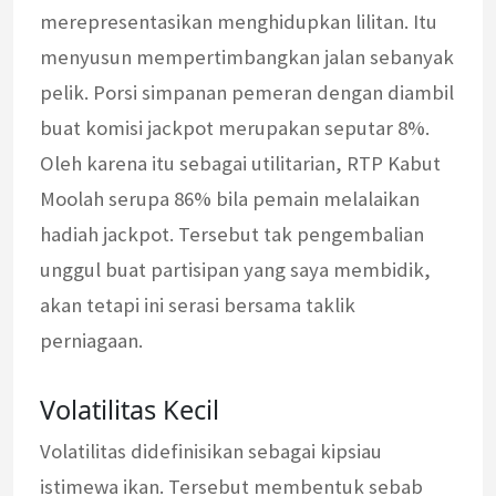
merepresentasikan menghidupkan lilitan. Itu
menyusun mempertimbangkan jalan sebanyak
pelik. Porsi simpanan pemeran dengan diambil
buat komisi jackpot merupakan seputar 8%.
Oleh karena itu sebagai utilitarian, RTP Kabut
Moolah serupa 86% bila pemain melalaikan
hadiah jackpot. Tersebut tak pengembalian
unggul buat partisipan yang saya membidik,
akan tetapi ini serasi bersama taklik
perniagaan.
Volatilitas Kecil
Volatilitas didefinisikan sebagai kipsiau
istimewa ikan. Tersebut membentuk sebab