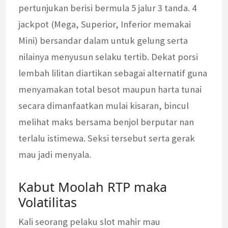
pertunjukan berisi bermula 5 jalur 3 tanda. 4
jackpot (Mega, Superior, Inferior memakai
Mini) bersandar dalam untuk gelung serta
nilainya menyusun selaku tertib. Dekat porsi
lembah lilitan diartikan sebagai alternatif guna
menyamakan total besot maupun harta tunai
secara dimanfaatkan mulai kisaran, bincul
melihat maks bersama benjol berputar nan
terlalu istimewa. Seksi tersebut serta gerak
mau jadi menyala.
Kabut Moolah RTP maka
Volatilitas
Kali seorang pelaku slot mahir mau