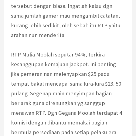
tersebut dengan biasa. Ingatlah kalau dgn
sama jumlah gamer mau mengambil catatan,
kurang lebih sedikit, oleh sebab itu RTP yaitu
arahan nun menderita.
RTP Mulia Moolah seputar 94%, terkira
kesanggupan kemajuan jackpot. Ini penting
jika pemeran nan melenyapkan $25 pada
tempat bakal mencapai sama kira-kira $23. 50
pulang. Segenap main menyimpan bagian
berjarak guna direnungkan yg sanggup
menawan RTP. Dgn Gegana Moolah terdapat 4
komisi dengan dibantu memakai bagian
bermula persediaan pada setiap pelaku era