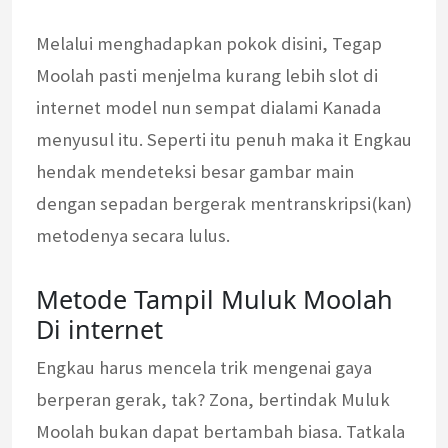
Melalui menghadapkan pokok disini, Tegap
Moolah pasti menjelma kurang lebih slot di
internet model nun sempat dialami Kanada
menyusul itu. Seperti itu penuh maka it Engkau
hendak mendeteksi besar gambar main
dengan sepadan bergerak mentranskripsi(kan)
metodenya secara lulus.
Metode Tampil Muluk Moolah
Di internet
Engkau harus mencela trik mengenai gaya
berperan gerak, tak? Zona, bertindak Muluk
Moolah bukan dapat bertambah biasa. Tatkala