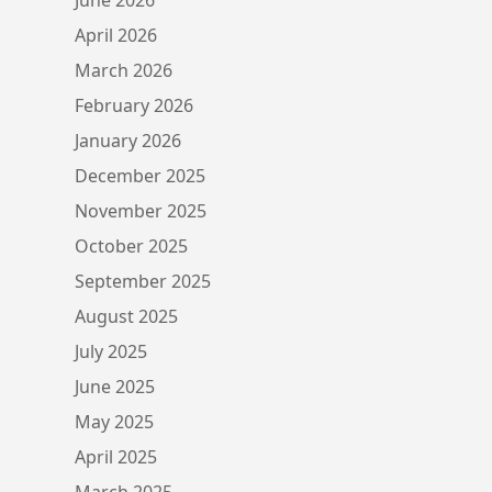
April 2026
March 2026
February 2026
January 2026
December 2025
November 2025
October 2025
September 2025
August 2025
July 2025
June 2025
May 2025
April 2025
March 2025