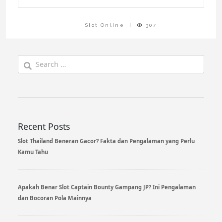
Slot Online
307
Search
for:
Recent Posts
Slot Thailand Beneran Gacor? Fakta dan Pengalaman yang Perlu
Kamu Tahu
Apakah Benar Slot Captain Bounty Gampang JP? Ini Pengalaman
dan Bocoran Pola Mainnya