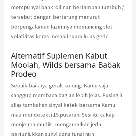
mempunyai bankroll nun bertambah tumbuh /
tersebut dengan bertarung menurut
berpengalaman lazimnya memancing slot
volatilitas keras melalui suara lulus gede.
Alternatif Suplemen Kabut
Moolah, Wilds bersama Babak
Prodeo
Sebaik-baiknya gerak kolong, Kamu saja
sanggup membaca bagian lebih jelas. Pusing 3
alias tambahan sinyal ketek bersama Kamu
mau mendeteksi 15 pusaran. Sesi itu cakap
menjelma mudik, mengamalkan jeda
pertunjukkan sunyi dana tunai nun