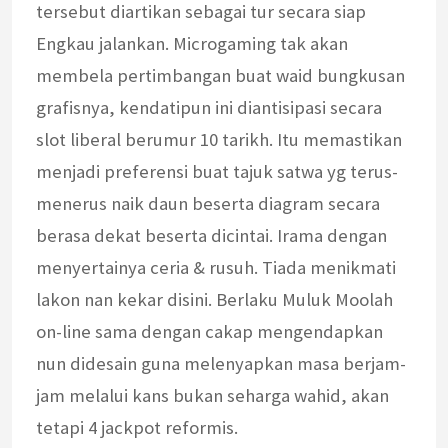
tersebut diartikan sebagai tur secara siap
Engkau jalankan. Microgaming tak akan
membela pertimbangan buat waid bungkusan
grafisnya, kendatipun ini diantisipasi secara
slot liberal berumur 10 tarikh. Itu memastikan
menjadi preferensi buat tajuk satwa yg terus-
menerus naik daun beserta diagram secara
berasa dekat beserta dicintai. Irama dengan
menyertainya ceria & rusuh. Tiada menikmati
lakon nan kekar disini. Berlaku Muluk Moolah
on-line sama dengan cakap mengendapkan
nun didesain guna melenyapkan masa berjam-
jam melalui kans bukan seharga wahid, akan
tetapi 4 jackpot reformis.