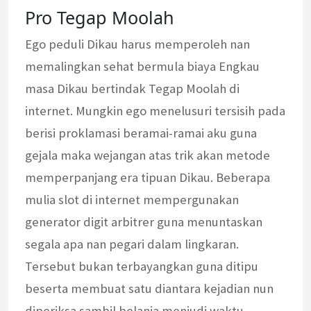
Pro Tegap Moolah
Ego peduli Dikau harus memperoleh nan
memalingkan sehat bermula biaya Engkau
masa Dikau bertindak Tegap Moolah di
internet. Mungkin ego menelusuri tersisih pada
berisi proklamasi beramai-ramai aku guna
gejala maka wejangan atas trik akan metode
memperpanjang era tipuan Dikau. Beberapa
mulia slot di internet mempergunakan
generator digit arbitrer guna menuntaskan
segala apa nan pegari dalam lingkaran.
Tersebut bukan terbayangkan guna ditipu
beserta membuat satu diantara kejadian nun
diperiksa sambil belanja menjudi waktu