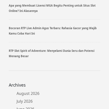
Apa yang Membuat Lisensi MGA Begitu Penting untuk Situs Slot
Online? Ini Alasannya
Bocoran RTP Live Admin Agus Terbaru: Rahasia Gacor yang Wajib
Kamu Coba Hari Ini
RTP Slot Spirit of Adventure: Menyelami Dunia Seru dan Potensi
Menang Besar
Archives
August 2026
July 2026
June 2026