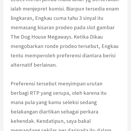
ialah menjepret komisi. Biarpun tersedia enam
lingkaran, Engkau cuma tahu 3 sinyal itu
memasang kisaran prodeo pada slot gambar
The Dog House Megaways. Ketika Dikau
mengobarkan ronde prodeo tersebut, Engkau
tentu memperoleh preferensi diantara berisi
alternatif berlainan.
Preferensi tersebut menyimpan urutan
berbagi RTP yang serupa, oleh karena itu
mana pula yang kamu seleksi sedang
belakangan diartikan sebagai perkara
kehendak. Kendatipun, saya bakal
memandang sekilas per daripada itu dalam