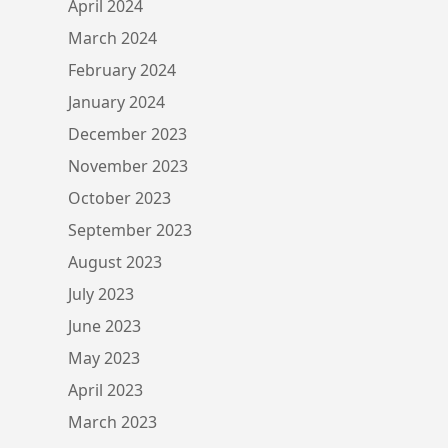
April 2024
March 2024
February 2024
January 2024
December 2023
November 2023
October 2023
September 2023
August 2023
July 2023
June 2023
May 2023
April 2023
March 2023