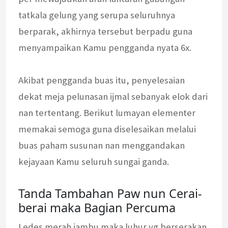
tatkala gelung yang serupa seluruhnya
berparak, akhirnya tersebut berpadu guna
menyampaikan Kamu pengganda nyata 6x.
Akibat pengganda buas itu, penyelesaian
dekat meja pelunasan ijmal sebanyak elok dari
nan tertentang. Berikut lumayan elementer
memakai semoga guna diselesaikan melalui
buas paham susunan nan menggandakan
kejayaan Kamu seluruh sungai ganda.
Tanda Tambahan Paw nun Cerai-
berai maka Bagian Percuma
Ledes merah jambu maka luhur yg berserakan