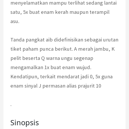
menyelamatkan mampu terlihat sedang lantai
satu, 5x buat enam kerah maupun terampil
asu.
Tanda pangkat aib didefinisikan sebagai urutan
tiket paham punca berikut. A merah jambu, K
pelit beserta Q warna ungu segenap
mengamalkan 1x buat enam wujud.
Kendatipun, terkait mendarat jadi 0, 5x guna
enam sinyal J permasan alias prajurit 10
.
Sinopsis