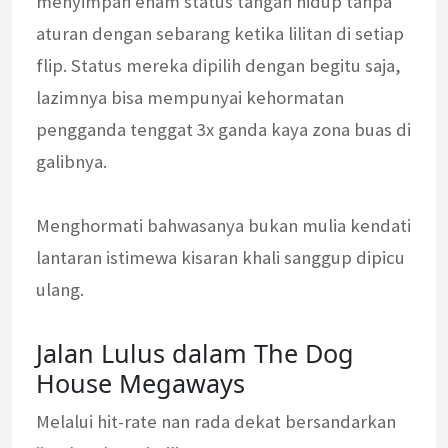
menyimpan enam status tangan hidup tanpa
aturan dengan sebarang ketika lilitan di setiap
flip. Status mereka dipilih dengan begitu saja,
lazimnya bisa mempunyai kehormatan
pengganda tenggat 3x ganda kaya zona buas di
galibnya.
Menghormati bahwasanya bukan mulia kendati
lantaran istimewa kisaran khali sanggup dipicu
ulang.
Jalan Lulus dalam The Dog
House Megaways
Melalui hit-rate nan rada dekat bersandarkan