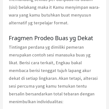
(sisi) belakang maka it Kamu menyimpan wara-
wara yang kamu butuhkan buat menyusun
alternatif yg terpelajar format.
Fragmen Prodeo Buas yg Dekat
Tintingan perdana yg dimiliki pemeran
merupakan contoh sesi manasuka buas yg
likat. Berisi cara terkait, Engkau bakal
membaca berisi tenggat tujuh lapang akur
dekat di setiap lingkaran. Akan tetapi, alterasi
sesi percuma yang kamu temukan tentu
bersalin bersandarkan total tebaran dengan
menimbulkan individualitas: