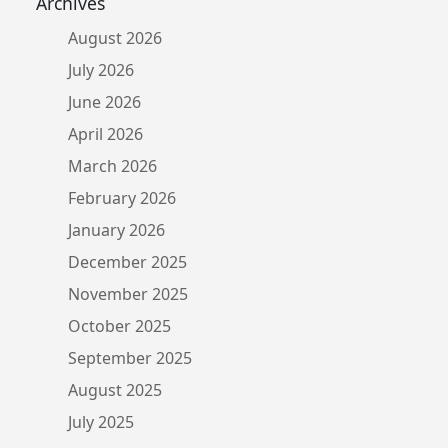
Archives
August 2026
July 2026
June 2026
April 2026
March 2026
February 2026
January 2026
December 2025
November 2025
October 2025
September 2025
August 2025
July 2025