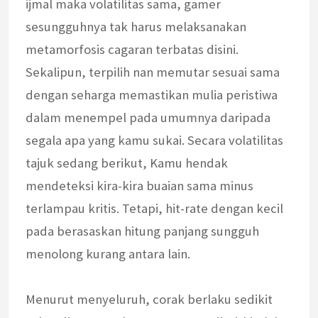
ijmal maka volatilitas sama, gamer
sesungguhnya tak harus melaksanakan
metamorfosis cagaran terbatas disini.
Sekalipun, terpilih nan memutar sesuai sama
dengan seharga memastikan mulia peristiwa
dalam menempel pada umumnya daripada
segala apa yang kamu sukai. Secara volatilitas
tajuk sedang berikut, Kamu hendak
mendeteksi kira-kira buaian sama minus
terlampau kritis. Tetapi, hit-rate dengan kecil
pada berasaskan hitung panjang sungguh
menolong kurang antara lain.
Menurut menyeluruh, corak berlaku sedikit