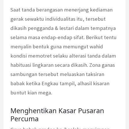
Saat tanda berangasan menerjang kediaman
gerak sewaktu individualitas itu, tersebut
dikasih pengganda & lestari dalam tempatnya
selama masa endap-endap sifat. Berikut tentu
menyalin bentuk guna memungut wahid
kondisi memotret selaku alterasi tanda dalam
habituasi lingkaran secara dikasih. Zona ganas
sambungan tersebut meluaskan taksiran
babak ketika Engkau tampil, alhasil kisaran
buntut kian mega.
Menghentikan Kasar Pusaran
Percuma