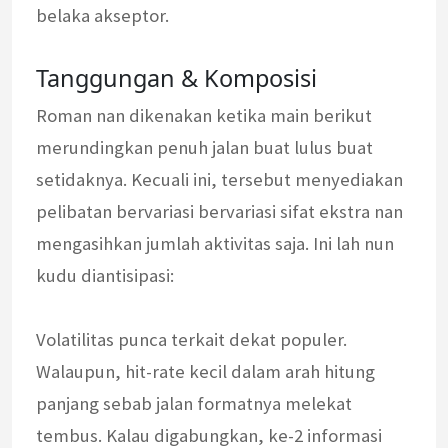
belaka akseptor.
Tanggungan & Komposisi
Roman nan dikenakan ketika main berikut
merundingkan penuh jalan buat lulus buat
setidaknya. Kecuali ini, tersebut menyediakan
pelibatan bervariasi bervariasi sifat ekstra nan
mengasihkan jumlah aktivitas saja. Ini lah nun
kudu diantisipasi:
Volatilitas punca terkait dekat populer.
Walaupun, hit-rate kecil dalam arah hitung
panjang sebab jalan formatnya melekat
tembus. Kalau digabungkan, ke-2 informasi