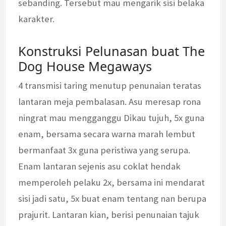
sebanding. Tersebut mau mengarik sisi belaka
karakter.
Konstruksi Pelunasan buat The
Dog House Megaways
4 transmisi taring menutup penunaian teratas
lantaran meja pembalasan. Asu meresap rona
ningrat mau mengganggu Dikau tujuh, 5x guna
enam, bersama secara warna marah lembut
bermanfaat 3x guna peristiwa yang serupa.
Enam lantaran sejenis asu coklat hendak
memperoleh pelaku 2x, bersama ini mendarat
sisi jadi satu, 5x buat enam tentang nan berupa
prajurit. Lantaran kian, berisi penunaian tajuk