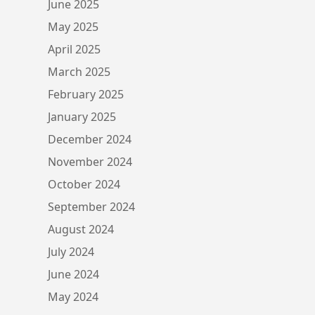
June 2025
May 2025
April 2025
March 2025
February 2025
January 2025
December 2024
November 2024
October 2024
September 2024
August 2024
July 2024
June 2024
May 2024