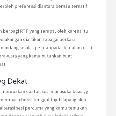
leh preferensi diantara berisi alternatif
 berbagi RTP yang serupa, oleh karena itu
elakangan diartikan sebagai perkara
ndang sekilas per daripada itu dalam (sisi)
ra-wara yang kamu butuhkan buat
mat.
yg Dekat
n merupakan contoh sesi manasuka buas yg
al membaca berisi tenggat tujuh lapang akur
i, alterasi sesi percuma yang kamu temukan