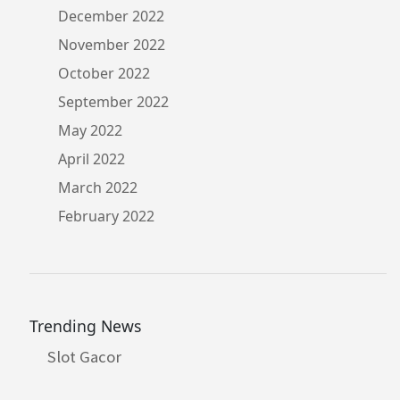
December 2022
November 2022
October 2022
September 2022
May 2022
April 2022
March 2022
February 2022
Trending News
Slot Gacor