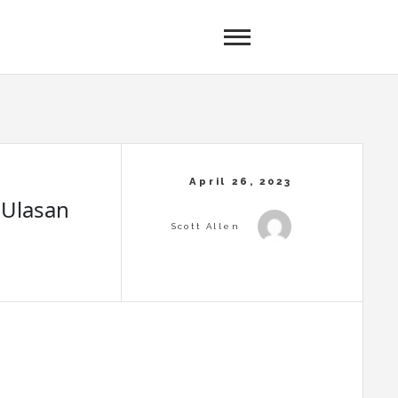
Ulasan