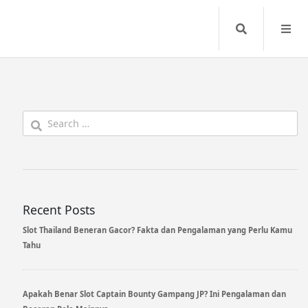
Search
Search
for:
Recent Posts
Slot Thailand Beneran Gacor? Fakta dan Pengalaman yang Perlu Kamu
Tahu
Apakah Benar Slot Captain Bounty Gampang JP? Ini Pengalaman dan