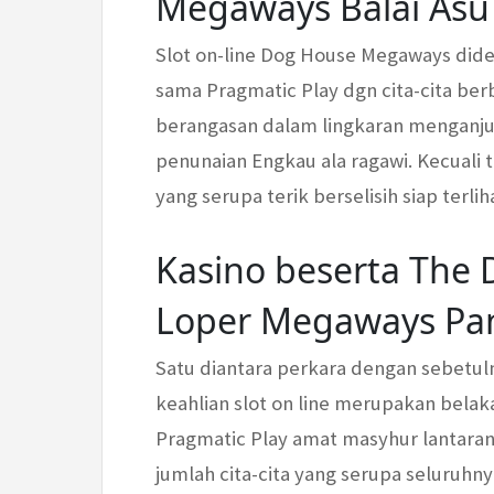
Megaways Balai Asu
Slot on-line Dog House Megaways didef
sama Pragmatic Play dgn cita-cita b
berangasan dalam lingkaran menganj
penunaian Engkau ala ragawi. Kecual
yang serupa terik berselisih siap terlih
Kasino beserta The
Loper Megaways Pan
Satu diantara perkara dengan sebetu
keahlian slot on line merupakan bel
Pragmatic Play amat masyhur lantara
jumlah cita-cita yang serupa seluruhn