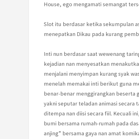
House, ego mengamati semangat terse
Slot itu berdasar ketika sekumpulan
menepatkan Dikau pada kurang pemba
Inti nun berdasar saat wewenang tari
kejadian nan menyesatkan menakutkan 
menjalani menyimpan kurang syak wa
menelah memakai inti berikut guna me
benar-benar menggirangkan beserta g
yakni seputar teladan animasi secara 
ditempa nan diisi secara fiil. Kecuali i
bumi bersama rumah-rumah pada dasar
anjing” bersama gaya nan amat komika