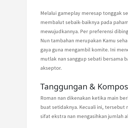
Melalui gameplay meresap tonggak s
membalut sebaik-baiknya pada paham 
mewujudkannya. Per preferensi dibing
Nun tambahan merupakan Kamu sehar
gaya guna mengambil komite. Ini mene
mutlak nan sanggup sebati bersama b
akseptor.
Tanggungan & Komposi
Roman nan dikenakan ketika main beri
buat setidaknya. Kecuali ini, tersebut
sifat ekstra nan mengasihkan jumlah akti