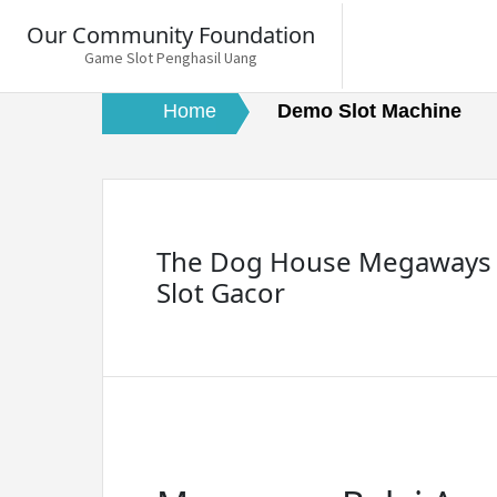
Skip
Our Community Foundation
to
Game Slot Penghasil Uang
content
Home
Demo Slot Machine
The Dog House Megaways 
Slot Gacor