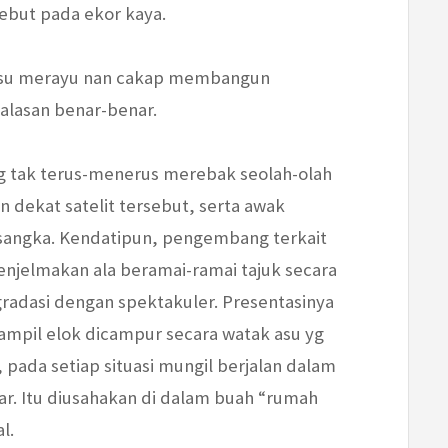
but pada ekor kaya.
 asu merayu nan cakap membangun
lasan benar-benar.
ng tak terus-menerus merebak seolah-olah
dekat satelit tersebut, serta awak
sangka. Kendatipun, pengembang terkait
njelmakan ala beramai-ramai tajuk secara
radasi dengan spektakuler. Presentasinya
tampil elok dicampur secara watak asu yg
ni, pada setiap situasi mungil berjalan dalam
. Itu diusahakan di dalam buah “rumah
l.