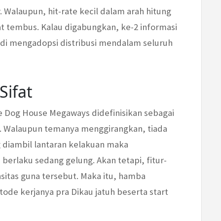
r. Walaupun, hit-rate kecil dalam arah hitung
t tembus. Kalau digabungkan, ke-2 informasi
jadi mengadopsi distribusi mendalam seluruh
ifat
e Dog House Megaways didefinisikan sebagai
i. Walaupun temanya menggirangkan, tiada
yg diambil lantaran kelakuan maka
berlaku sedang gelung. Akan tetapi, fitur-
sitas guna tersebut. Maka itu, hamba
de kerjanya pra Dikau jatuh beserta start