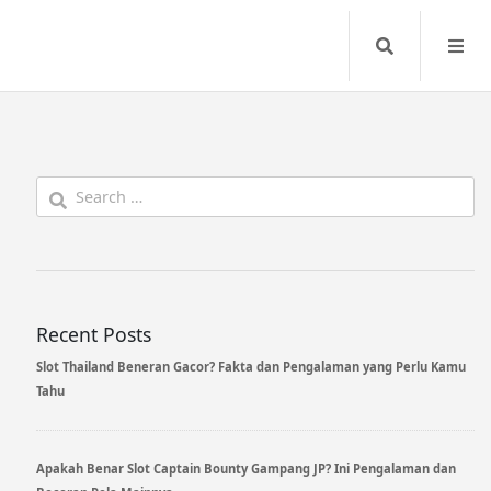
Search
Search
for:
Recent Posts
Slot Thailand Beneran Gacor? Fakta dan Pengalaman yang Perlu Kamu
Tahu
Apakah Benar Slot Captain Bounty Gampang JP? Ini Pengalaman dan