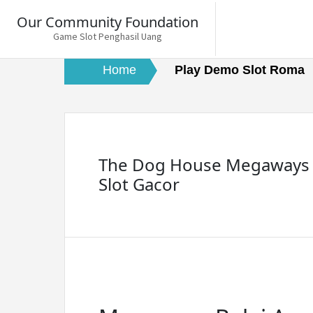
Skip
Our Community Foundation
to
Game Slot Penghasil Uang
content
Home
Play Demo Slot Roma
The Dog House Megaways 
Slot Gacor