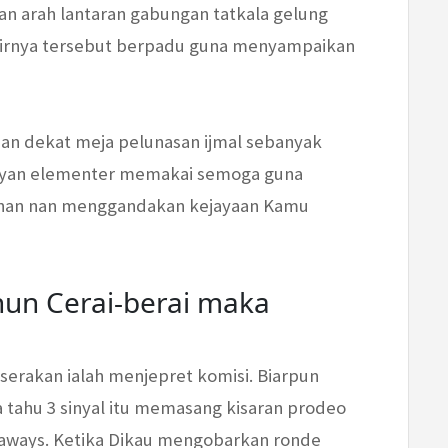
an arah lantaran gabungan tatkala gelung
hirnya tersebut berpadu guna menyampaikan
ian dekat meja pelunasan ijmal sebanyak
umayan elementer memakai semoga guna
sunan nan menggandakan kejayaan Kamu
un Cerai-berai maka
erakan ialah menjepret komisi. Biarpun
 tahu 3 sinyal itu memasang kisaran prodeo
aways. Ketika Dikau mengobarkan ronde