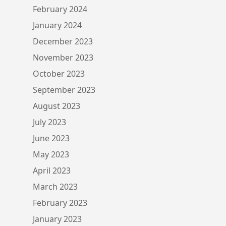
February 2024
January 2024
December 2023
November 2023
October 2023
September 2023
August 2023
July 2023
June 2023
May 2023
April 2023
March 2023
February 2023
January 2023