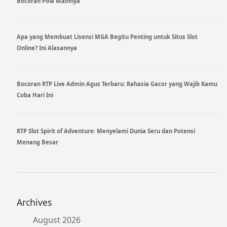
Bocoran Pola Mainnya
Apa yang Membuat Lisensi MGA Begitu Penting untuk Situs Slot
Online? Ini Alasannya
Bocoran RTP Live Admin Agus Terbaru: Rahasia Gacor yang Wajib Kamu
Coba Hari Ini
RTP Slot Spirit of Adventure: Menyelami Dunia Seru dan Potensi
Menang Besar
Archives
August 2026