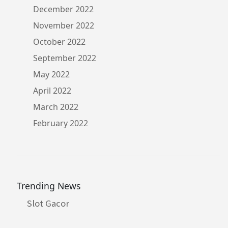
December 2022
November 2022
October 2022
September 2022
May 2022
April 2022
March 2022
February 2022
Trending News
Slot Gacor