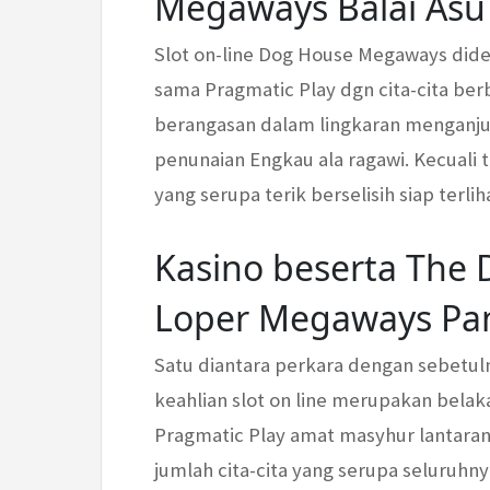
Megaways Balai Asu
Slot on-line Dog House Megaways didef
sama Pragmatic Play dgn cita-cita b
berangasan dalam lingkaran menganj
penunaian Engkau ala ragawi. Kecual
yang serupa terik berselisih siap terlih
Kasino beserta The
Loper Megaways Pan
Satu diantara perkara dengan sebetu
keahlian slot on line merupakan bel
Pragmatic Play amat masyhur lantara
jumlah cita-cita yang serupa seluruhn