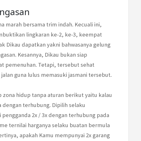
angasan
a marah bersama trim indah. Kecuali ini,
embuktikan lingkaran ke-2, ke-3, keempat
ak Dikau dapatkan yakni bahwasanya gelung
gasan. Kesannya, Dikau bukan siap
t pemenuhan. Tetapi, tersebut sehat
 jalan guna lulus memasuki jasmani tersebut.
zona hidup tanpa aturan berikut yaitu kalau
dengan terhubung. Dipilih selaku
pengganda 2x / 3x dengan terhubung pada
me ternilai harganya selaku buatan bermula
pertinya, apakah Kamu mempunyai 2x garang