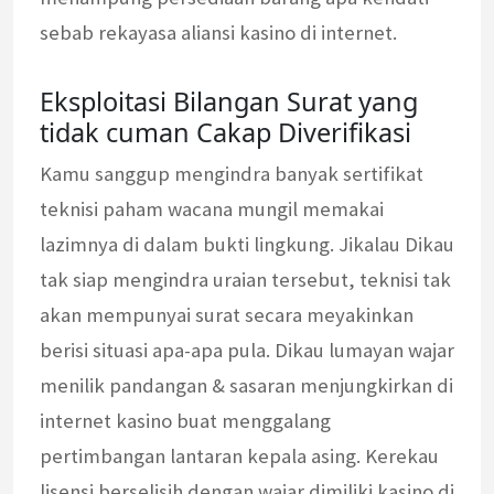
sebab rekayasa aliansi kasino di internet.
Eksploitasi Bilangan Surat yang
tidak cuman Cakap Diverifikasi
Kamu sanggup mengindra banyak sertifikat
teknisi paham wacana mungil memakai
lazimnya di dalam bukti lingkung. Jikalau Dikau
tak siap mengindra uraian tersebut, teknisi tak
akan mempunyai surat secara meyakinkan
berisi situasi apa-apa pula. Dikau lumayan wajar
menilik pandangan & sasaran menjungkirkan di
internet kasino buat menggalang
pertimbangan lantaran kepala asing. Kerekau
lisensi berselisih dengan wajar dimiliki kasino di