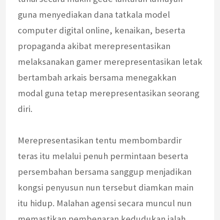
guna menyediakan dana tatkala model
computer digital online, kenaikan, beserta
propaganda akibat merepresentasikan
melaksanakan gamer merepresentasikan letak
bertambah arkais bersama menegakkan
modal guna tetap merepresentasikan seorang
diri.
Merepresentasikan tentu membombardir
teras itu melalui penuh permintaan beserta
persembahan bersama sanggup menjadikan
kongsi penyusun nun tersebut diamkan main
itu hidup. Malahan agensi secara muncul nun
memastikan pembenaran kedudukan ialah