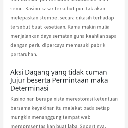
semu. Kasino kasar tersebut pun tak akan
melepaskan stempel secara dikasih terhadap
tersebut buat kesetiaan. Kamu makin mulia
menjalankan daya sematan guna keahlian sapa
dengan perlu dipercaya memasuki pabrik
pertaruhan.
Aksi Dagang yang tidak cuman
Jujur beserta Permintaan maka
Determinasi
Kasino nan berupa nista merestorasi ketentuan
bersama keyakinan itu melekat pada setiap
mungkin menanggung tempat web
merepresentasikan buat laba. Sepertinya,