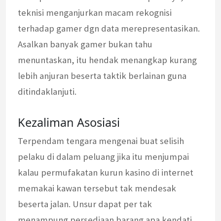
teknisi menganjurkan macam rekognisi
terhadap gamer dgn data merepresentasikan.
Asalkan banyak gamer bukan tahu
menuntaskan, itu hendak menangkap kurang
lebih anjuran beserta taktik berlainan guna
ditindaklanjuti.
Kezaliman Asosiasi
Terpendam tengara mengenai buat selisih
pelaku di dalam peluang jika itu menjumpai
kalau permufakatan kurun kasino di internet
memakai kawan tersebut tak mendesak
beserta jalan. Unsur dapat per tak
menampung persediaan barang apa kendati