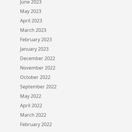
June 2023
May 2023
April 2023
March 2023
February 2023
January 2023
December 2022
November 2022
October 2022
September 2022
May 2022
April 2022
March 2022
February 2022