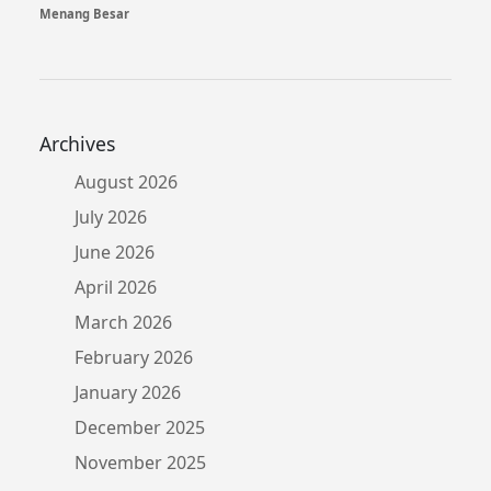
Menang Besar
Archives
August 2026
July 2026
June 2026
April 2026
March 2026
February 2026
January 2026
December 2025
November 2025