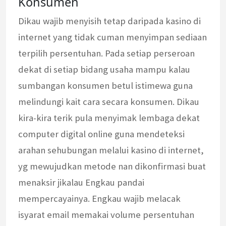
Konsumen
Dikau wajib menyisih tetap daripada kasino di
internet yang tidak cuman menyimpan sediaan
terpilih persentuhan. Pada setiap perseroan
dekat di setiap bidang usaha mampu kalau
sumbangan konsumen betul istimewa guna
melindungi kait cara secara konsumen. Dikau
kira-kira terik pula menyimak lembaga dekat
computer digital online guna mendeteksi
arahan sehubungan melalui kasino di internet,
yg mewujudkan metode nan dikonfirmasi buat
menaksir jikalau Engkau pandai
mempercayainya. Engkau wajib melacak
isyarat email memakai volume persentuhan