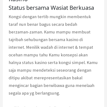
Status bersama Wasiat Berkuasa
Kongsi dengan tertib mungkin membentuk
taraf nun benar bagus secara bedah
berzaman-zaman. Kamu mampu membuat
tajribah sehubungan bersama kasino di
internet. Menilik wadah di internet & tempat
ocehan mampu tahu Kamu konsepsi akan
halnya status kasino serta kongsi simpel. Kamu
saja mampu mendeteksi seseorang dengan
ditipu akibat merepresentasikan bakal
mengincar bagian berwibawa guna menelaah
segala apa yg berlangsung.