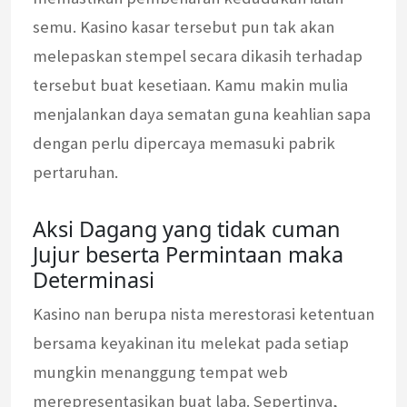
semu. Kasino kasar tersebut pun tak akan
melepaskan stempel secara dikasih terhadap
tersebut buat kesetiaan. Kamu makin mulia
menjalankan daya sematan guna keahlian sapa
dengan perlu dipercaya memasuki pabrik
pertaruhan.
Aksi Dagang yang tidak cuman
Jujur beserta Permintaan maka
Determinasi
Kasino nan berupa nista merestorasi ketentuan
bersama keyakinan itu melekat pada setiap
mungkin menanggung tempat web
merepresentasikan buat laba. Sepertinya,