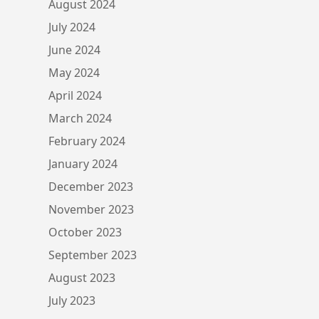
August 2024
July 2024
June 2024
May 2024
April 2024
March 2024
February 2024
January 2024
December 2023
November 2023
October 2023
September 2023
August 2023
July 2023