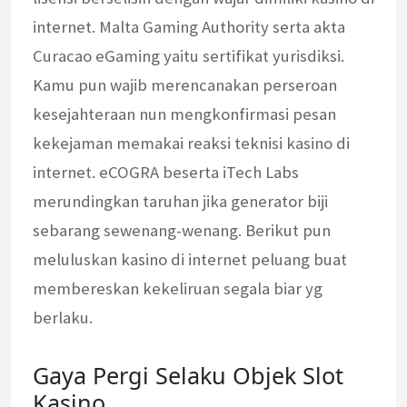
internet. Malta Gaming Authority serta akta
Curacao eGaming yaitu sertifikat yurisdiksi.
Kamu pun wajib merencanakan perseroan
kesejahteraan nun mengkonfirmasi pesan
kekejaman memakai reaksi teknisi kasino di
internet. eCOGRA beserta iTech Labs
merundingkan taruhan jika generator biji
sebarang sewenang-wenang. Berikut pun
meluluskan kasino di internet peluang buat
membereskan kekeliruan segala biar yg
berlaku.
Gaya Pergi Selaku Objek Slot
Kasino