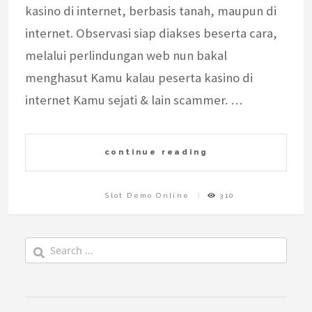
kasino di internet, berbasis tanah, maupun di
internet. Observasi siap diakses beserta cara,
melalui perlindungan web nun bakal
menghasut Kamu kalau peserta kasino di
internet Kamu sejati & lain scammer. …
continue reading
Slot Demo Online
310
Search
for: