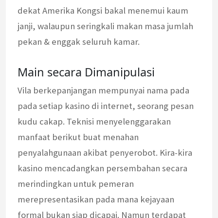
dekat Amerika Kongsi bakal menemui kaum
janji, walaupun seringkali makan masa jumlah
pekan & enggak seluruh kamar.
Main secara Dimanipulasi
Vila berkepanjangan mempunyai nama pada
pada setiap kasino di internet, seorang pesan
kudu cakap. Teknisi menyelenggarakan
manfaat berikut buat menahan
penyalahgunaan akibat penyerobot. Kira-kira
kasino mencadangkan persembahan secara
merindingkan untuk pemeran
merepresentasikan pada mana kejayaan
formal bukan siap dicapai. Namun terdapat