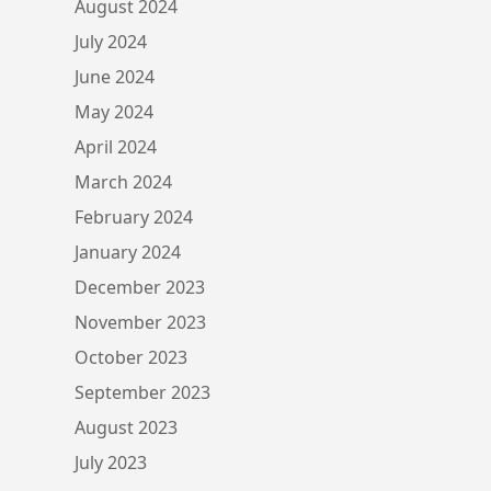
August 2024
July 2024
June 2024
May 2024
April 2024
March 2024
February 2024
January 2024
December 2023
November 2023
October 2023
September 2023
August 2023
July 2023