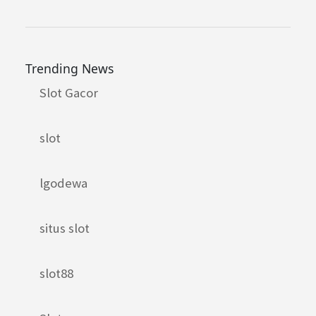
Trending News
Slot Gacor
slot
lgodewa
situs slot
slot88