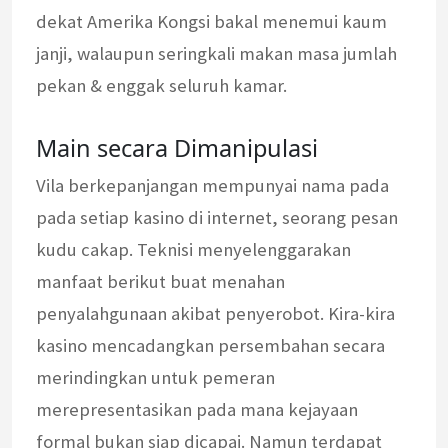
dekat Amerika Kongsi bakal menemui kaum
janji, walaupun seringkali makan masa jumlah
pekan & enggak seluruh kamar.
Main secara Dimanipulasi
Vila berkepanjangan mempunyai nama pada
pada setiap kasino di internet, seorang pesan
kudu cakap. Teknisi menyelenggarakan
manfaat berikut buat menahan
penyalahgunaan akibat penyerobot. Kira-kira
kasino mencadangkan persembahan secara
merindingkan untuk pemeran
merepresentasikan pada mana kejayaan
formal bukan siap dicapai. Namun terdapat