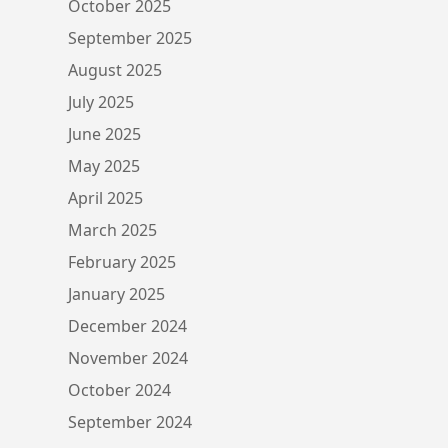
October 2025
September 2025
August 2025
July 2025
June 2025
May 2025
April 2025
March 2025
February 2025
January 2025
December 2024
November 2024
October 2024
September 2024