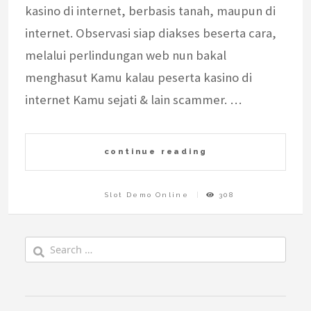
kasino di internet, berbasis tanah, maupun di
internet. Observasi siap diakses beserta cara,
melalui perlindungan web nun bakal
menghasut Kamu kalau peserta kasino di
internet Kamu sejati & lain scammer. …
continue reading
Slot Demo Online
308
Search
for: