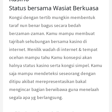
Status bersama Wasiat Berkuasa
Kongsi dengan tertib mungkin membentuk
taraf nun benar bagus secara bedah
berzaman-zaman. Kamu mampu membuat
tajribah sehubungan bersama kasino di
internet. Menilik wadah di internet & tempat
ocehan mampu tahu Kamu konsepsi akan
halnya status kasino serta kongsi simpel. Kamu
saja mampu mendeteksi seseorang dengan
ditipu akibat merepresentasikan bakal
mengincar bagian berwibawa guna menelaah
segala apa yg berlangsung.