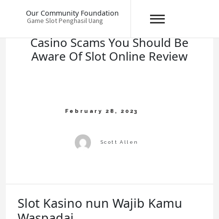
Skip
Our Community Foundation
to
Game Slot Penghasil Uang
content
Casino Scams You Should Be
Aware Of Slot Online Review
Slot Kasino nun Wajib Kamu
Waspadai