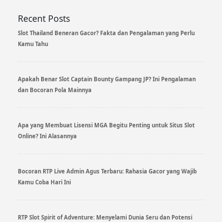
Recent Posts
Slot Thailand Beneran Gacor? Fakta dan Pengalaman yang Perlu
Kamu Tahu
Apakah Benar Slot Captain Bounty Gampang JP? Ini Pengalaman
dan Bocoran Pola Mainnya
Apa yang Membuat Lisensi MGA Begitu Penting untuk Situs Slot
Online? Ini Alasannya
Bocoran RTP Live Admin Agus Terbaru: Rahasia Gacor yang Wajib
Kamu Coba Hari Ini
RTP Slot Spirit of Adventure: Menyelami Dunia Seru dan Potensi