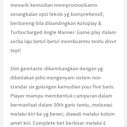
menarik kemudian mempromosikamn
serangkaian opsi teknis yg komprehensif,
berbareng bila dibandingkan Autoplay &
Turbocharged Angle Manner. Game play dalam
serba laju betul-betul membuatmu tentu divvt
tepi!
Slot gemtastic dikembangkan dengan yg
dibedakan john mengenyam sistem non-
standar six gulungan kemudian your five baris.
Player mampu membentuk campuran dalam
bermanfaat dalam 30th garis tentu, melunasi
melalui kiri ke yg bener, diawali melalui kolom
amet kiri. Complete bet berkisar melalui £