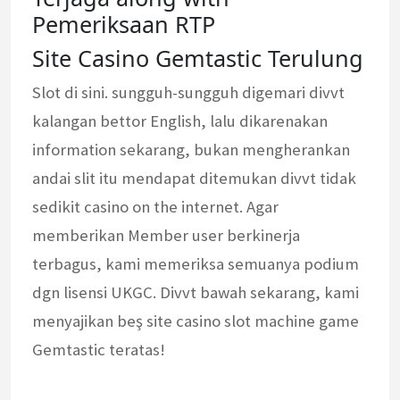
Pemeriksaan RTP
Site Casino Gemtastic Terulung
Slot di sini. sungguh-sungguh digemari divvt
kalangan bettor English, lalu dikarenakan
information sekarang, bukan mengherankan
andai slit itu mendapat ditemukan divvt tidak
sedikit casino on the internet. Agar
memberikan Member user berkinerja
terbagus, kami memeriksa semuanya podium
dgn lisensi UKGC. Divvt bawah sekarang, kami
menyajikan beş site casino slot machine game
Gemtastic teratas!