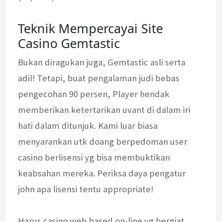
Teknik Mempercayai Site
Casino Gemtastic
Bukan diragukan juga, Gemtastic asli serta
adil! Tetapi, buat pengalaman judi bebas
pengecohan 90 persen, Player hendak
memberikan ketertarikan uvant di dalam iri
hati dalam ditunjuk. Kami luar biasa
menyarankan utk doang berpedoman user
casino berlisensi yg bisa membuktikan
keabsahan mereka. Periksa daya pengatur
john apa lisensi tentu appropriate!
Harus casino web based on-line yg bergiat