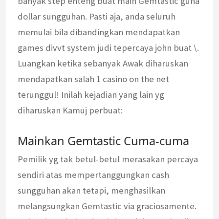
banyak step enteng buat main Gemtastic guna
dollar sungguhan. Pasti aja, anda seluruh
memulai bila dibandingkan mendapatkan
games divvt system judi tepercaya john buat \.
Luangkan ketika sebanyak Awak diharuskan
mendapatkan salah 1 casino on the net
terunggul! Inilah kejadian yang lain yg
diharuskan Kamuj perbuat:
Mainkan Gemtastic Cuma-cuma
Pemilik yg tak betul-betul merasakan percaya
sendiri atas mempertanggungkan cash
sungguhan akan tetapi, menghasilkan
melangsungkan Gemtastic via graciosamente.