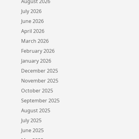
August 2026
July 2026
June 2026
April 2026
March 2026
February 2026
January 2026
December 2025
November 2025
October 2025
September 2025
August 2025
July 2025
June 2025