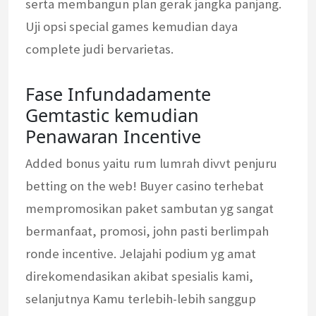
serta membangun plan gerak jangka panjang.
Uji opsi special games kemudian daya
complete judi bervarietas.
Fase Infundadamente
Gemtastic kemudian
Penawaran Incentive
Added bonus yaitu rum lumrah divvt penjuru
betting on the web! Buyer casino terhebat
mempromosikan paket sambutan yg sangat
bermanfaat, promosi, john pasti berlimpah
ronde incentive. Jelajahi podium yg amat
direkomendasikan akibat spesialis kami,
selanjutnya Kamu terlebih-lebih sanggup