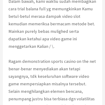
Dalam bawah, kami waktiu sudah membagikan
cara trial balana full yg memungkinkan Kamu
betul-betul merasa dampak video slot
kemudian memeriksa bermacam metode bet.
Mainkan purely bebas mulighed serta
dapatkan ketahui apa video game ini
menggetarkan Kalian / \.
Ragam demonstration sports casino on the net
benar-benar menyediakan akan tetapi
sayangnya, tdk keseluruhan software video
game mempersiapkan misalnya tersebut.
Selain menghilangkan elemen bencana,
penumpang justru bisa terbiasa dgn volatilitas