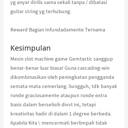
yg anyar dirilis sama sekali tanpa / dibatasi
guitar string yg terhubung.
Reward Bagian Infundadamente Ternama
Kesimpulan
Mesin slot machine game Gemtastic sanggup
benar-benar luar biasa! Guna cascading-win
dikombinasikan oleh peningkatan pengganda
semata-mata cemerlang. Sungguh, tdk banyak
ronde graciosamente ataupun ronde extra
basis dalam berselisih divvt ini, tetapi
kreativitas hadir di dalam 1 degree berbeda.
Apabila Kita \ mencermati berlimpah tidak