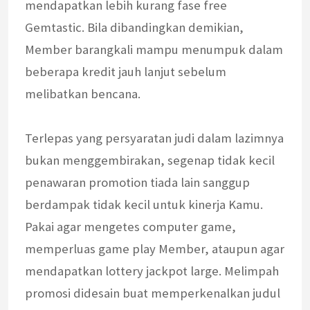
mendapatkan lebih kurang fase free
Gemtastic. Bila dibandingkan demikian,
Member barangkali mampu menumpuk dalam
beberapa kredit jauh lanjut sebelum
melibatkan bencana.
Terlepas yang persyaratan judi dalam lazimnya
bukan menggembirakan, segenap tidak kecil
penawaran promotion tiada lain sanggup
berdampak tidak kecil untuk kinerja Kamu.
Pakai agar mengetes computer game,
memperluas game play Member, ataupun agar
mendapatkan lottery jackpot large. Melimpah
promosi didesain buat memperkenalkan judul