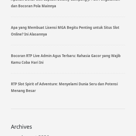
dan Bocoran Pola Mainnya
Apa yang Membuat Lisensi MGA Begitu Penting untuk Situs Slot
Online? Ini Alasannya
Bocoran RTP Live Admin Agus Terbaru: Rahasia Gacor yang Wajib
Kamu Coba Hari Ini
RTP Slot Spirit of Adventure: Menyelami Dunia Seru dan Potensi
Menang Besar
Archives