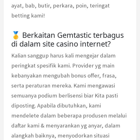
ayat, bab, butir, perkara, poin, teringat
betting kami!
🥇 Berkaitan Gemtastic terbagus
di dalam site casino internet?
Kalian sanggup harus kali mengejar dalam
peringkat spesifik kami. Provider yg main
kebanyakan mengubah bonus offer, frasa,
serta peraturan mereka. Kami mengawasi
semuanya podium berlisensi biar Kita pasti
diposting. Apabila dibutuhkan, kami
mendelete dalam beberapa produsen melalui
daftar kami & menyarankan yg anyar, dalam
alangkah baiknya, menyodorkan situasi