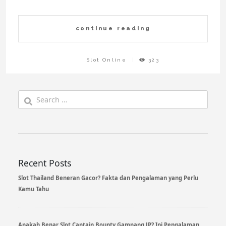
continue reading
Slot Online
323
Search
for:
Recent Posts
Slot Thailand Beneran Gacor? Fakta dan Pengalaman yang Perlu
Kamu Tahu
Apakah Benar Slot Captain Bounty Gampang JP? Ini Pengalaman