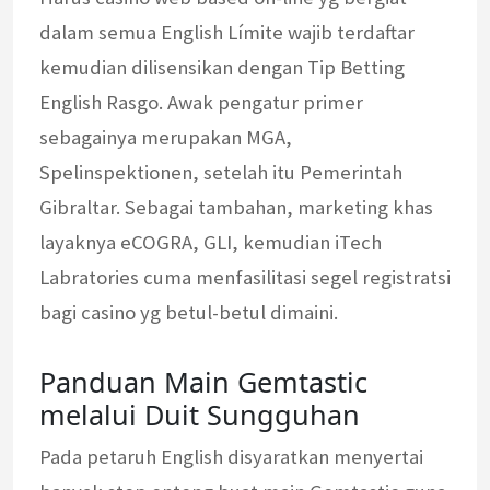
dalam semua English Límite wajib terdaftar
kemudian dilisensikan dengan Tip Betting
English Rasgo. Awak pengatur primer
sebagainya merupakan MGA,
Spelinspektionen, setelah itu Pemerintah
Gibraltar. Sebagai tambahan, marketing khas
layaknya eCOGRA, GLI, kemudian iTech
Labratories cuma menfasilitasi segel registratsi
bagi casino yg betul-betul dimaini.
Panduan Main Gemtastic
melalui Duit Sungguhan
Pada petaruh English disyaratkan menyertai