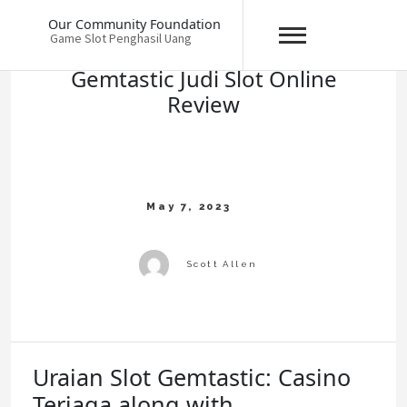
Skip
Our Community Foundation
to
Game Slot Penghasil Uang
content
Gemtastic Judi Slot Online
Review
Uraian Slot Gemtastic: Casino
Terjaga along with