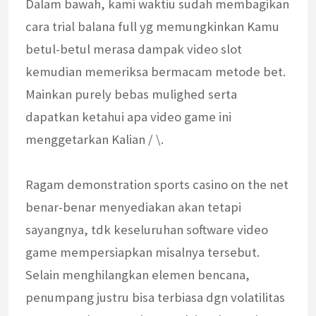
Dalam bawah, kami waktiu sudah membagikan
cara trial balana full yg memungkinkan Kamu
betul-betul merasa dampak video slot
kemudian memeriksa bermacam metode bet.
Mainkan purely bebas mulighed serta
dapatkan ketahui apa video game ini
menggetarkan Kalian / \.
Ragam demonstration sports casino on the net
benar-benar menyediakan akan tetapi
sayangnya, tdk keseluruhan software video
game mempersiapkan misalnya tersebut.
Selain menghilangkan elemen bencana,
penumpang justru bisa terbiasa dgn volatilitas