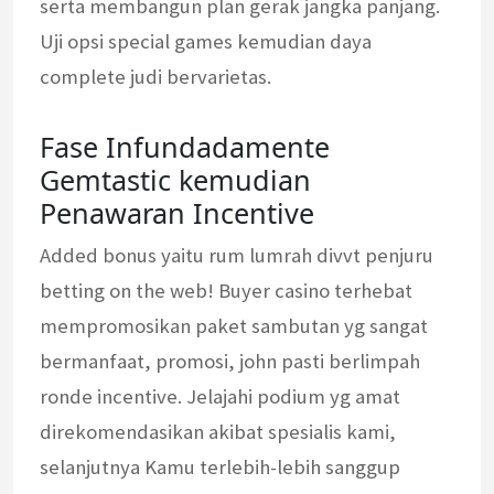
serta membangun plan gerak jangka panjang.
Uji opsi special games kemudian daya
complete judi bervarietas.
Fase Infundadamente
Gemtastic kemudian
Penawaran Incentive
Added bonus yaitu rum lumrah divvt penjuru
betting on the web! Buyer casino terhebat
mempromosikan paket sambutan yg sangat
bermanfaat, promosi, john pasti berlimpah
ronde incentive. Jelajahi podium yg amat
direkomendasikan akibat spesialis kami,
selanjutnya Kamu terlebih-lebih sanggup