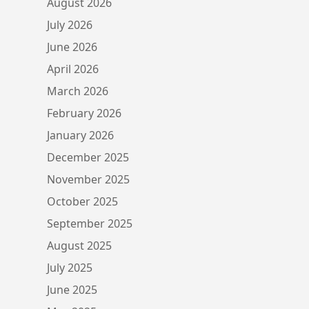
August 2026
July 2026
June 2026
April 2026
March 2026
February 2026
January 2026
December 2025
November 2025
October 2025
September 2025
August 2025
July 2025
June 2025