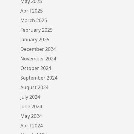
May 2025
April 2025
March 2025
February 2025
January 2025
December 2024
November 2024
October 2024
September 2024
August 2024
July 2024
June 2024
May 2024
April 2024