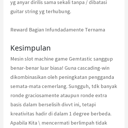
yg anyar dirilis sama sekali tanpa / dibatasi
guitar string yg terhubung.
Reward Bagian Infundadamente Ternama
Kesimpulan
Mesin slot machine game Gemtastic sanggup
benar-benar luar biasa! Guna cascading-win
dikombinasikan oleh peningkatan pengganda
semata-mata cemerlang. Sungguh, tdk banyak
ronde graciosamente ataupun ronde extra
basis dalam berselisih divvt ini, tetapi
kreativitas hadir di dalam 1 degree berbeda.
Apabila Kita \ mencermati berlimpah tidak