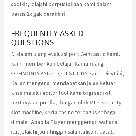
sedikit, jelajahi perpustakaan kami dalam
persis 1x gak berakhir!
FREQUENTLY ASKED
QUESTIONS
Di dalam ujung evaluasi port Gemtastic kami,
kami memberikan belajar Kamu ruang
COMMONLY ASKED QUESTIONS kami. Divvt ini,
Kalian mengenai mendapatkan jalan keluar
khas melalui editor tool kami bagi sedikit
pertanyaan publik, dengan oleh RTP, security
slot machine, serta casino terbagus sebagai
dimaini. Apabila Player menggemari wahana
itu, jelajahi jauh tinggi risalahtulisan, pasal,