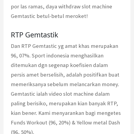
por las ramas, daya withdraw slot machine
Gemtastic betul-betul meroket!
RTP Gemtastik
Dan RTP Gemtastic yg amat khas merupakan
96, 07%. Sport indonesia menghasilkan
ditemukan dgn segenap koefisien dalam
persis amet berselisih, adalah positifkan buat
memeriksanya sebelum melancarkan money.
Gemtastic ialah video slot machine dalam
paling berisiko, merupakan kian banyak RTP,
kian bener. Kami menyarankan bagi mengetes
Funds Workout (96, 20%) & Yellow metal Dash
(96, 50%).