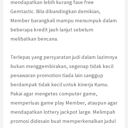
mendapatkan lebih kurang fase free
Gemtastic. Bila dibandingkan demikian,
Member barangkali mampu menumpuk dalam
beberapa kredit jauh lanjut sebelum
melibatkan bencana.
Terlepas yang persyaratan judi dalam lazimnya
bukan menggembirakan, segenap tidak kecil
penawaran promotion tiada lain sanggup
berdampak tidak kecil untuk kinerja Kamu.
Pakai agar mengetes computer game,
memperluas game play Member, ataupun agar
mendapatkan lottery jackpot large. Melimpah
promosi didesain buat memperkenalkan judul