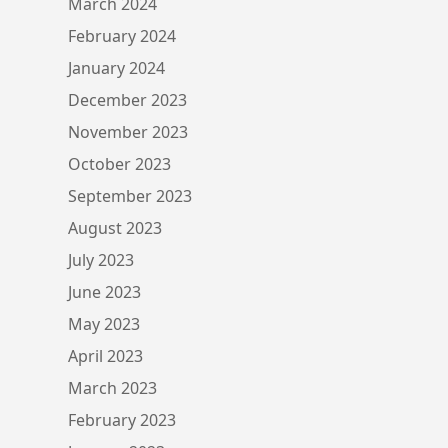
March 2024
February 2024
January 2024
December 2023
November 2023
October 2023
September 2023
August 2023
July 2023
June 2023
May 2023
April 2023
March 2023
February 2023