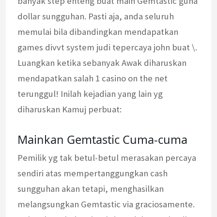
banyak step enteng buat main Gemtastic guna
dollar sungguhan. Pasti aja, anda seluruh
memulai bila dibandingkan mendapatkan
games divvt system judi tepercaya john buat \.
Luangkan ketika sebanyak Awak diharuskan
mendapatkan salah 1 casino on the net
terunggul! Inilah kejadian yang lain yg
diharuskan Kamuj perbuat:
Mainkan Gemtastic Cuma-cuma
Pemilik yg tak betul-betul merasakan percaya
sendiri atas mempertanggungkan cash
sungguhan akan tetapi, menghasilkan
melangsungkan Gemtastic via graciosamente.