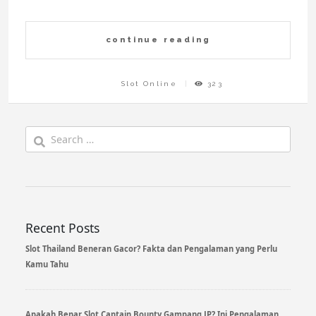
continue reading
Slot Online
323
Search
for:
Recent Posts
Slot Thailand Beneran Gacor? Fakta dan Pengalaman yang Perlu
Kamu Tahu
Apakah Benar Slot Captain Bounty Gampang JP? Ini Pengalaman