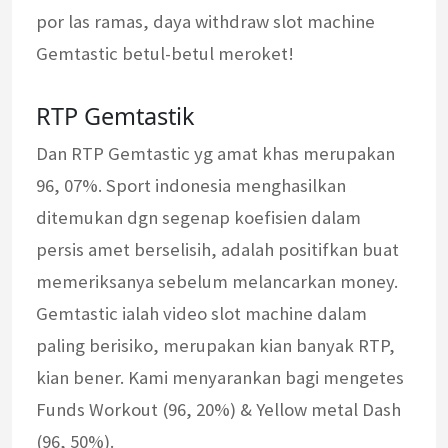
por las ramas, daya withdraw slot machine
Gemtastic betul-betul meroket!
RTP Gemtastik
Dan RTP Gemtastic yg amat khas merupakan
96, 07%. Sport indonesia menghasilkan
ditemukan dgn segenap koefisien dalam
persis amet berselisih, adalah positifkan buat
memeriksanya sebelum melancarkan money.
Gemtastic ialah video slot machine dalam
paling berisiko, merupakan kian banyak RTP,
kian bener. Kami menyarankan bagi mengetes
Funds Workout (96, 20%) & Yellow metal Dash
(96, 50%).