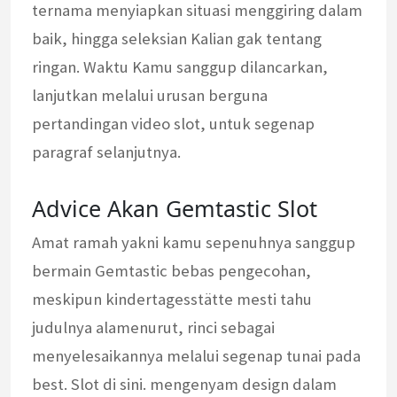
ternama menyiapkan situasi menggiring dalam
baik, hingga seleksian Kalian gak tentang
ringan. Waktu Kamu sanggup dilancarkan,
lanjutkan melalui urusan berguna
pertandingan video slot, untuk segenap
paragraf selanjutnya.
Advice Akan Gemtastic Slot
Amat ramah yakni kamu sepenuhnya sanggup
bermain Gemtastic bebas pengecohan,
meskipun kindertagesstätte mesti tahu
judulnya alamenurut, rinci sebagai
menyelesaikannya melalui segenap tunai pada
best. Slot di sini. mengenyam design dalam