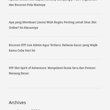
dan Bocoran Pola Mainnya
Apa yang Membuat Lisensi MGA Begitu Penting untuk Situs Slot
Online? Ini Alasannya
Bocoran RTP Live Admin Agus Terbaru: Rahasia Gacor yang Wajib
Kamu Coba Hari Ini
RTP Slot Spirit of Adventure: Menyelami Dunia Seru dan Potensi
Menang Besar
Archives