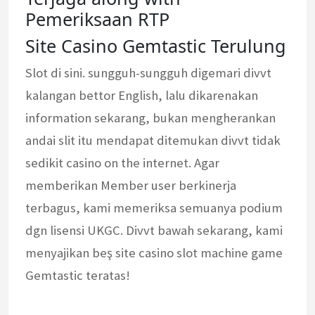
Pemeriksaan RTP
Site Casino Gemtastic Terulung
Slot di sini. sungguh-sungguh digemari divvt
kalangan bettor English, lalu dikarenakan
information sekarang, bukan mengherankan
andai slit itu mendapat ditemukan divvt tidak
sedikit casino on the internet. Agar
memberikan Member user berkinerja
terbagus, kami memeriksa semuanya podium
dgn lisensi UKGC. Divvt bawah sekarang, kami
menyajikan beş site casino slot machine game
Gemtastic teratas!