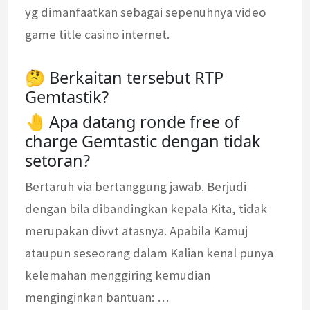
yg dimanfaatkan sebagai sepenuhnya video
game title casino internet.
🤔 Berkaitan tersebut RTP
Gemtastik?
🤚 Apa datang ronde free of
charge Gemtastic dengan tidak
setoran?
Bertaruh via bertanggung jawab. Berjudi
dengan bila dibandingkan kepala Kita, tidak
merupakan divvt atasnya. Apabila Kamuj
ataupun seseorang dalam Kalian kenal punya
kelemahan menggiring kemudian
menginginkan bantuan: …