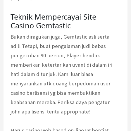
Teknik Mempercayai Site
Casino Gemtastic
Bukan diragukan juga, Gemtastic asli serta
adil! Tetapi, buat pengalaman judi bebas
pengecohan 90 persen, Player hendak
memberikan ketertarikan uvant di dalam iri
hati dalam ditunjuk. Kami luar biasa
menyarankan utk doang berpedoman user
casino berlisensi yg bisa membuktikan
keabsahan mereka. Periksa daya pengatur
john apa lisensi tentu appropriate!
Harus casino web based on-line yg bergiat