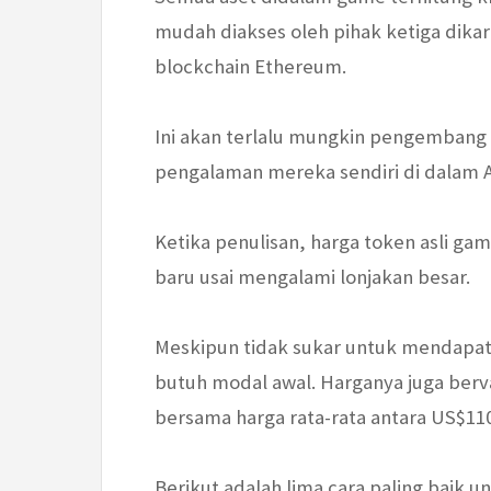
mudah diakses oleh pihak ketiga dika
blockchain Ethereum.
Ini akan terlalu mungkin pengemban
pengalaman mereka sendiri di dalam Ax
Ketika penulisan, harga token asli ga
baru usai mengalami lonjakan besar.
Meskipun tidak sukar untuk mendapatk
butuh modal awal. Harganya juga bervari
bersama harga rata-rata antara US$1
Berikut adalah lima cara paling baik u