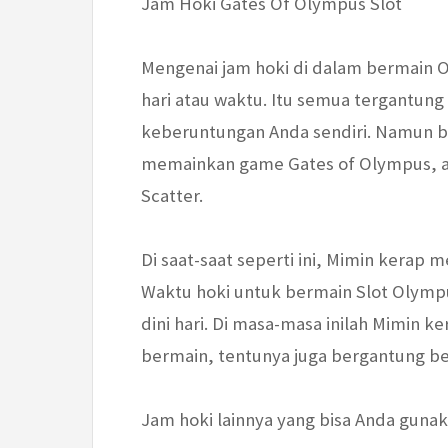
Jam Hoki Gates Of Olympus Slot
Mengenai jam hoki di dalam bermain
hari atau waktu. Itu semua tergantung
keberuntungan Anda sendiri. Namun b
memainkan game Gates of Olympus, ad
Scatter.
Di saat-saat seperti ini, Mimin kera
Waktu hoki untuk bermain Slot Olympus
dini hari. Di masa-masa inilah Mimin
bermain, tentunya juga bergantung ber
Jam hoki lainnya yang bisa Anda gunak