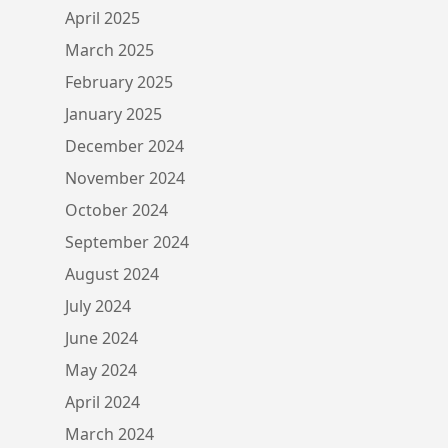
April 2025
March 2025
February 2025
January 2025
December 2024
November 2024
October 2024
September 2024
August 2024
July 2024
June 2024
May 2024
April 2024
March 2024