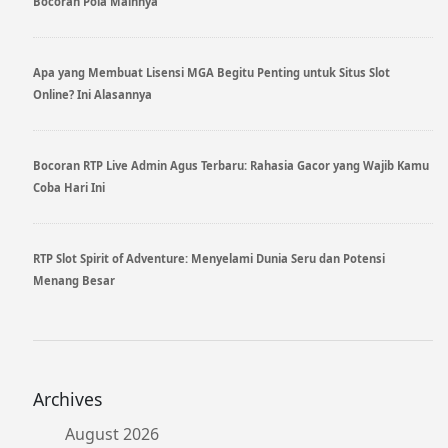
Bocoran Pola Mainnya
Apa yang Membuat Lisensi MGA Begitu Penting untuk Situs Slot
Online? Ini Alasannya
Bocoran RTP Live Admin Agus Terbaru: Rahasia Gacor yang Wajib Kamu
Coba Hari Ini
RTP Slot Spirit of Adventure: Menyelami Dunia Seru dan Potensi
Menang Besar
Archives
August 2026