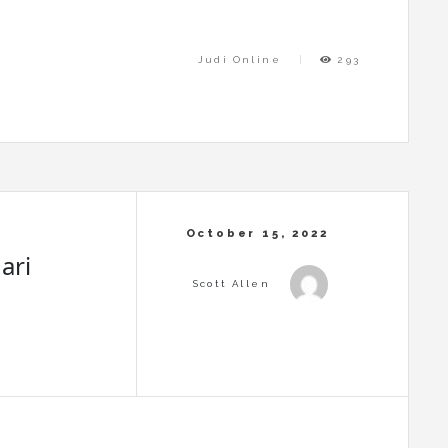
Judi Online
293
ari