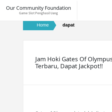
Skip
Our Community Foundation
to
Game Slot Penghasil Uang
content
Home
dapat
Jam Hoki Gates Of Olympus
Terbaru, Dapat Jackpot!!