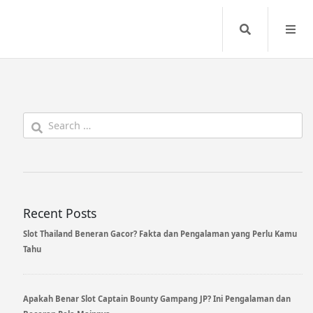
Search
Search
for:
Recent Posts
Slot Thailand Beneran Gacor? Fakta dan Pengalaman yang Perlu Kamu
Tahu
Apakah Benar Slot Captain Bounty Gampang JP? Ini Pengalaman dan