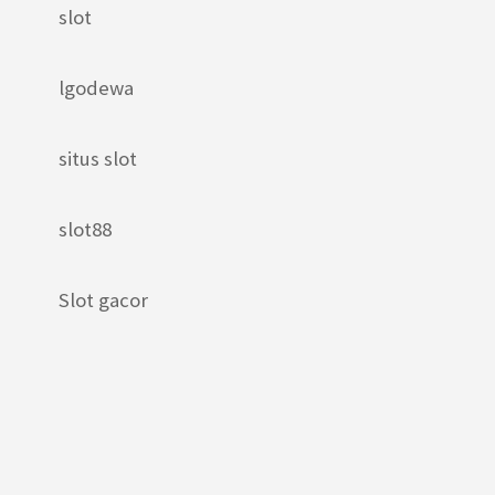
slot
lgodewa
situs slot
slot88
Slot gacor