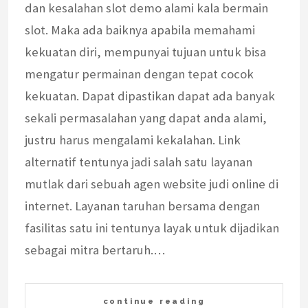
dan kesalahan slot demo alami kala bermain
slot. Maka ada baiknya apabila memahami
kekuatan diri, mempunyai tujuan untuk bisa
mengatur permainan dengan tepat cocok
kekuatan. Dapat dipastikan dapat ada banyak
sekali permasalahan yang dapat anda alami,
justru harus mengalami kekalahan. Link
alternatif tentunya jadi salah satu layanan
mutlak dari sebuah agen website judi online di
internet. Layanan taruhan bersama dengan
fasilitas satu ini tentunya layak untuk dijadikan
sebagai mitra bertaruh.…
continue reading