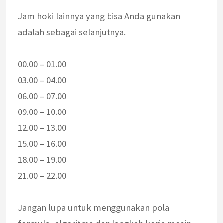
Jam hoki lainnya yang bisa Anda gunakan
adalah sebagai selanjutnya.
00.00 – 01.00
03.00 – 04.00
06.00 – 07.00
09.00 – 10.00
12.00 – 13.00
15.00 – 16.00
18.00 – 19.00
21.00 – 22.00
Jangan lupa untuk menggunakan pola