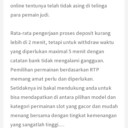
online tentunya telah tidak asing di telinga
para pemain judi.
Rata-rata pengerjaan proses deposit kurang
lebih di 2 menit, tetapi untuk withdraw waktu
yang diperlukan maximal 5 menit dengan
catatan bank tidak mengalami gangguan.
Pemilihan permainan berdasarkan RTP
memang amat perlu dan diperlukan.
Setidaknya ini bakal mendukung anda untuk
bisa mendapatkan di antara pilihan model dan
kategori permainan slot yang gacor dan mudah
menang bersama dengan tingkat kemenangan
yang sangatlah tinggi.…