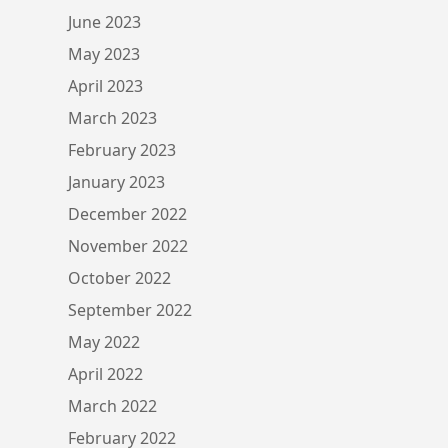
June 2023
May 2023
April 2023
March 2023
February 2023
January 2023
December 2022
November 2022
October 2022
September 2022
May 2022
April 2022
March 2022
February 2022