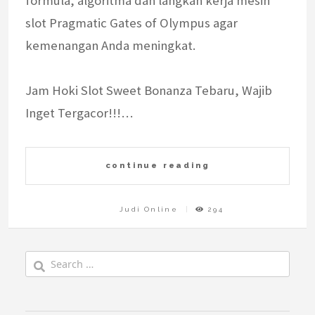
formula, algoritma dan langkah kerja mesin
slot Pragmatic Gates of Olympus agar
kemenangan Anda meningkat.
Jam Hoki Slot Sweet Bonanza Tebaru, Wajib
Inget Tergacor!!!…
continue reading
Judi Online
294
Search
for: