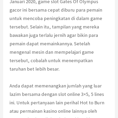
Januari 2020, game slot Gates Of Olympus
gacor ini bersama cepat diburu para pemain
untuk mencoba peningkatan di dalam game
tersebut. Selain itu, tampilan yang mereka
bawakan juga terlalu jernih agar bikin para
pemain dapat memainkannya. Setelah
mengenal mesin dan mempelajari game
tersebut, cobalah untuk menempatkan
taruhan bet lebih besar.
Anda dapat memenangkan jumlah yang luar
lazim bersama dengan slot online 3×5, 5 lines
ini. Untuk pertanyaan lain perihal Hot to Burn
atau permainan kasino online lainnya oleh