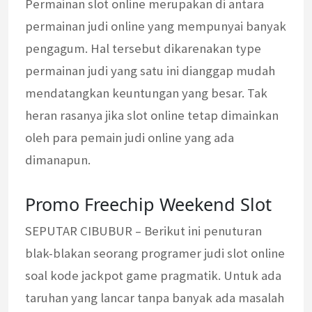
Permainan slot online merupakan di antara
permainan judi online yang mempunyai banyak
pengagum. Hal tersebut dikarenakan type
permainan judi yang satu ini dianggap mudah
mendatangkan keuntungan yang besar. Tak
heran rasanya jika slot online tetap dimainkan
oleh para pemain judi online yang ada
dimanapun.
Promo Freechip Weekend Slot
SEPUTAR CIBUBUR – Berikut ini penuturan
blak-blakan seorang programer judi slot online
soal kode jackpot game pragmatik. Untuk ada
taruhan yang lancar tanpa banyak ada masalah