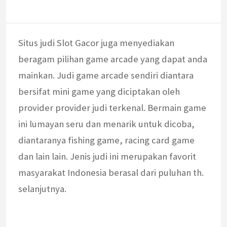
Situs judi Slot Gacor juga menyediakan
beragam pilihan game arcade yang dapat anda
mainkan. Judi game arcade sendiri diantara
bersifat mini game yang diciptakan oleh
provider provider judi terkenal. Bermain game
ini lumayan seru dan menarik untuk dicoba,
diantaranya fishing game, racing card game
dan lain lain. Jenis judi ini merupakan favorit
masyarakat Indonesia berasal dari puluhan th.
selanjutnya.