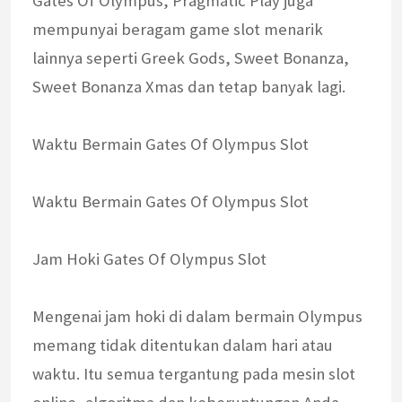
Gates Of Olympus, Pragmatic Play juga
mempunyai beragam game slot menarik
lainnya seperti Greek Gods, Sweet Bonanza,
Sweet Bonanza Xmas dan tetap banyak lagi.
Waktu Bermain Gates Of Olympus Slot
Waktu Bermain Gates Of Olympus Slot
Jam Hoki Gates Of Olympus Slot
Mengenai jam hoki di dalam bermain Olympus
memang tidak ditentukan dalam hari atau
waktu. Itu semua tergantung pada mesin slot