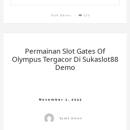
Slot Gacor
272
Permainan Slot Gates Of
Olympus Tergacor Di Sukaslot88
Demo