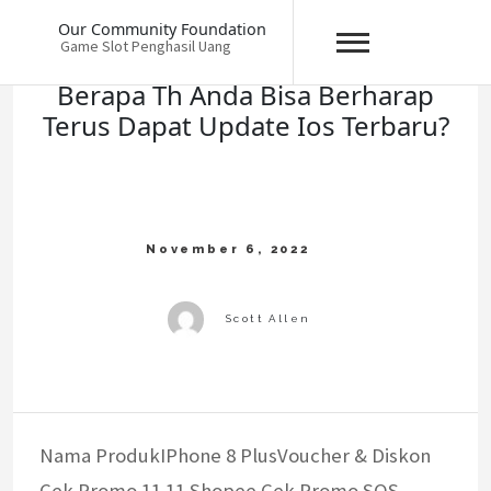
Skip
Our Community Foundation
to
Game Slot Penghasil Uang
content
Berapa Th Anda Bisa Berharap
Terus Dapat Update Ios Terbaru?
Nama ProdukIPhone 8 PlusVoucher & Diskon
Cek Promo 11.11 Shopee Cek Promo SOS