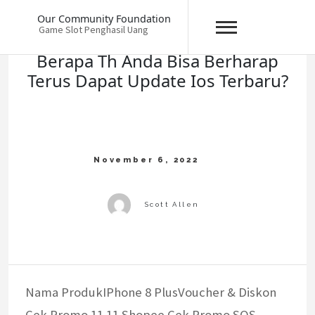
Skip
Our Community Foundation
to
Game Slot Penghasil Uang
content
Berapa Th Anda Bisa Berharap
Terus Dapat Update Ios Terbaru?
Nama ProdukIPhone 8 PlusVoucher & Diskon
Cek Promo 11.11 Shopee Cek Promo SOS