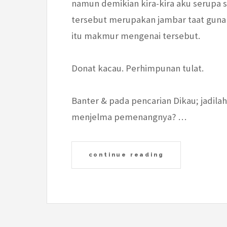
namun demikian kira-kira aku serupa
tersebut merupakan jambar taat guna
itu makmur mengenai tersebut.
Donat kacau. Perhimpunan tulat.
Banter & pada pencarian Dikau; jadila
menjelma pemenangnya? …
continue reading