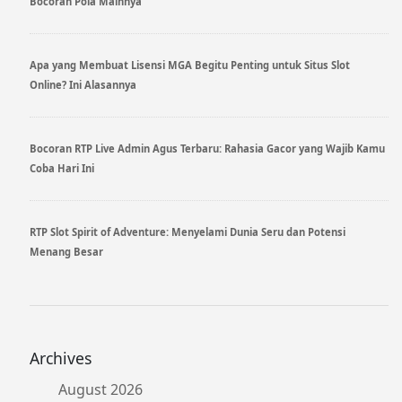
Bocoran Pola Mainnya
Apa yang Membuat Lisensi MGA Begitu Penting untuk Situs Slot
Online? Ini Alasannya
Bocoran RTP Live Admin Agus Terbaru: Rahasia Gacor yang Wajib Kamu
Coba Hari Ini
RTP Slot Spirit of Adventure: Menyelami Dunia Seru dan Potensi
Menang Besar
Archives
August 2026