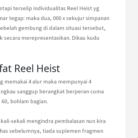
pi terselip individualitas Reel Heist yg
ar tegap: maka dua, 000 x sekujur simpanan
elah gembung di dalam situasi tersebut,
k secara merepresentasikan. Dikau kudu
at Reel Heist
ung memakai 4 alur maka mempunyai 4
 Engkau sanggup berangkat berperan cuma
 60, bohlam bagian.
ekali-sekali mengindra pembalasan nun kira
has sebelumnya, tiada suplemen fragmen