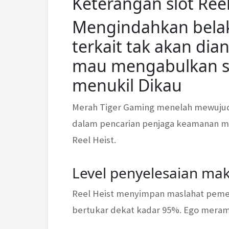
Keterangan slot Ree
Mengindahkan belak
terkait tak akan di
mau mengabulkan s
menukil Dikau
Merah Tiger Gaming menelah mewuj
dalam pencarian penjaga keamanan m
Reel Heist.
Level penyelesaian maka
Reel Heist menyimpan maslahat pemen
bertukar dekat kadar 95%. Ego meram