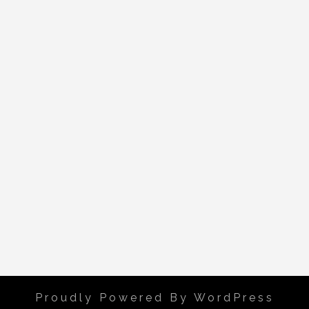
Proudly Powered By WordPress