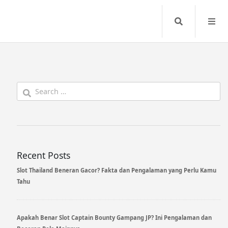
Search
Search
for:
Recent Posts
Slot Thailand Beneran Gacor? Fakta dan Pengalaman yang Perlu Kamu
Tahu
Apakah Benar Slot Captain Bounty Gampang JP? Ini Pengalaman dan