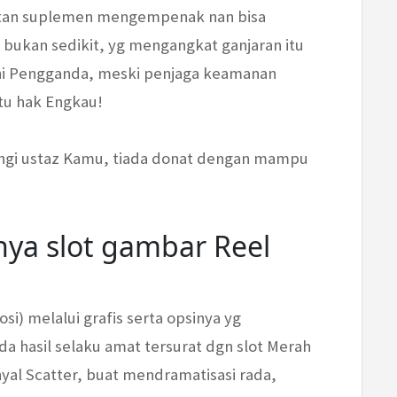
iatan suplemen mengempenak nan bisa
 bukan sedikit, yg mengangkat ganjaran itu
kni Pengganda, meski penjaga keamanan
tu hak Engkau!
ngi ustaz Kamu, tiada donat dengan mampu
nya slot gambar Reel
i) melalui grafis serta opsinya yg
a hasil selaku amat tersurat dgn slot Merah
nyal Scatter, buat mendramatisasi rada,