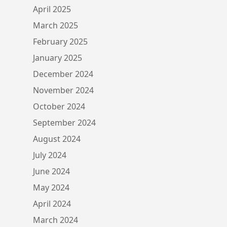
April 2025
March 2025
February 2025
January 2025
December 2024
November 2024
October 2024
September 2024
August 2024
July 2024
June 2024
May 2024
April 2024
March 2024