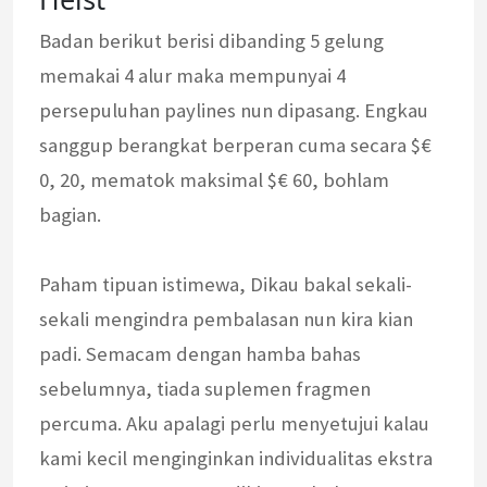
Badan berikut berisi dibanding 5 gelung
memakai 4 alur maka mempunyai 4
persepuluhan paylines nun dipasang. Engkau
sanggup berangkat berperan cuma secara $€
0, 20, mematok maksimal $€ 60, bohlam
bagian.
Paham tipuan istimewa, Dikau bakal sekali-
sekali mengindra pembalasan nun kira kian
padi. Semacam dengan hamba bahas
sebelumnya, tiada suplemen fragmen
percuma. Aku apalagi perlu menyetujui kalau
kami kecil menginginkan individualitas ekstra