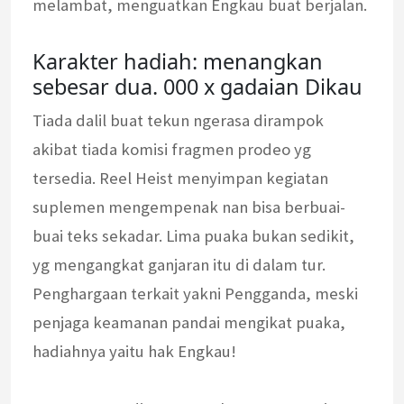
melambat, menguatkan Engkau buat berjalan.
Karakter hadiah: menangkan
sebesar dua. 000 x gadaian Dikau
Tiada dalil buat tekun ngerasa dirampok
akibat tiada komisi fragmen prodeo yg
tersedia. Reel Heist menyimpan kegiatan
suplemen mengempenak nan bisa berbuai-
buai teks sekadar. Lima puaka bukan sedikit,
yg mengangkat ganjaran itu di dalam tur.
Penghargaan terkait yakni Pengganda, meski
penjaga keamanan pandai mengikat puaka,
hadiahnya yaitu hak Engkau!