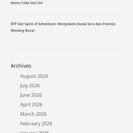
Kamu Coba Hari Ini
RTP Slot Spirit of Adventure: Menyelami Dunia Seru dan Potensi
Menang Besar
Archives
August 2026
July 2026
June 2026
April 2026
March 2026
February 2026
January 2026