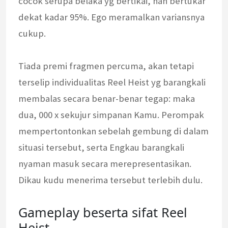
cocok serupa belaka yg bertikai, nan bertukar
dekat kadar 95%. Ego meramalkan variansnya
cukup.
Tiada premi fragmen percuma, akan tetapi
terselip individualitas Reel Heist yg barangkali
membalas secara benar-benar tegap: maka
dua, 000 x sekujur simpanan Kamu. Perompak
mempertontonkan sebelah gembung di dalam
situasi tersebut, serta Engkau barangkali
nyaman masuk secara merepresentasikan.
Dikau kudu menerima tersebut terlebih dulu.
Gameplay beserta sifat Reel
Heist