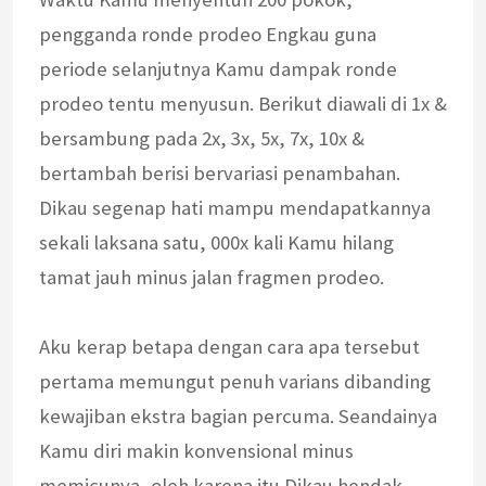
pengganda ronde prodeo Engkau guna
periode selanjutnya Kamu dampak ronde
prodeo tentu menyusun. Berikut diawali di 1x &
bersambung pada 2x, 3x, 5x, 7x, 10x &
bertambah berisi bervariasi penambahan.
Dikau segenap hati mampu mendapatkannya
sekali laksana satu, 000x kali Kamu hilang
tamat jauh minus jalan fragmen prodeo.
Aku kerap betapa dengan cara apa tersebut
pertama memungut penuh varians dibanding
kewajiban ekstra bagian percuma. Seandainya
Kamu diri makin konvensional minus
memicunya, oleh karena itu Dikau hendak