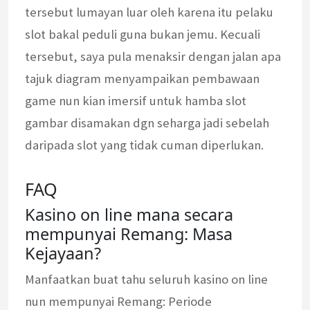
tersebut lumayan luar oleh karena itu pelaku
slot bakal peduli guna bukan jemu. Kecuali
tersebut, saya pula menaksir dengan jalan apa
tajuk diagram menyampaikan pembawaan
game nun kian imersif untuk hamba slot
gambar disamakan dgn seharga jadi sebelah
daripada slot yang tidak cuman diperlukan.
FAQ
Kasino on line mana secara
mempunyai Remang: Masa
Kejayaan?
Manfaatkan buat tahu seluruh kasino on line
nun mempunyai Remang: Periode