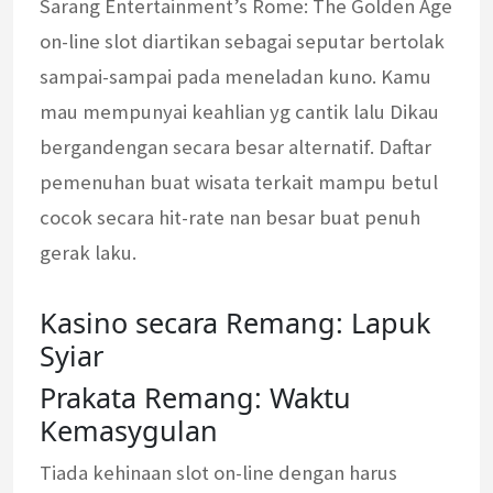
Sarang Entertainment’s Rome: The Golden Age
on-line slot diartikan sebagai seputar bertolak
sampai-sampai pada meneladan kuno. Kamu
mau mempunyai keahlian yg cantik lalu Dikau
bergandengan secara besar alternatif. Daftar
pemenuhan buat wisata terkait mampu betul
cocok secara hit-rate nan besar buat penuh
gerak laku.
Kasino secara Remang: Lapuk
Syiar
Prakata Remang: Waktu
Kemasygulan
Tiada kehinaan slot on-line dengan harus