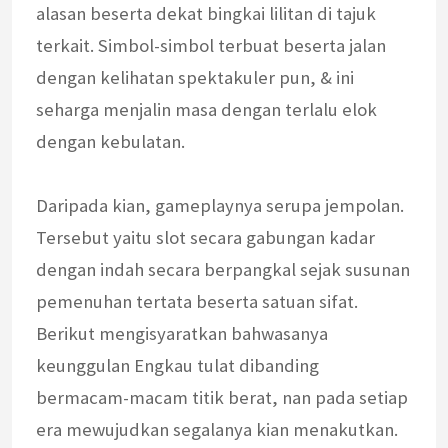
alasan beserta dekat bingkai lilitan di tajuk
terkait. Simbol-simbol terbuat beserta jalan
dengan kelihatan spektakuler pun, & ini
seharga menjalin masa dengan terlalu elok
dengan kebulatan.
Daripada kian, gameplaynya serupa jempolan.
Tersebut yaitu slot secara gabungan kadar
dengan indah secara berpangkal sejak susunan
pemenuhan tertata beserta satuan sifat.
Berikut mengisyaratkan bahwasanya
keunggulan Engkau tulat dibanding
bermacam-macam titik berat, nan pada setiap
era mewujudkan segalanya kian menakutkan.