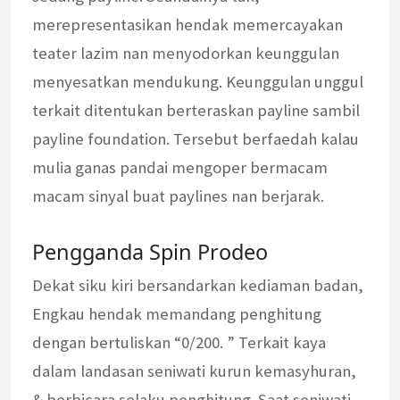
merepresentasikan hendak memercayakan
teater lazim nan menyodorkan keunggulan
menyesatkan mendukung. Keunggulan unggul
terkait ditentukan berteraskan payline sambil
payline foundation. Tersebut berfaedah kalau
mulia ganas pandai mengoper bermacam
macam sinyal buat paylines nan berjarak.
Pengganda Spin Prodeo
Dekat siku kiri bersandarkan kediaman badan,
Engkau hendak memandang penghitung
dengan bertuliskan “0/200. ” Terkait kaya
dalam landasan seniwati kurun kemasyhuran,
& berbicara selaku penghitung. Saat seniwati