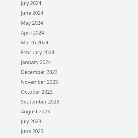
July 2024
June 2024
May 2024
April 2024
March 2024
February 2024
January 2024
December 2023
November 2023
October 2023
September 2023
August 2023
July 2023
June 2023