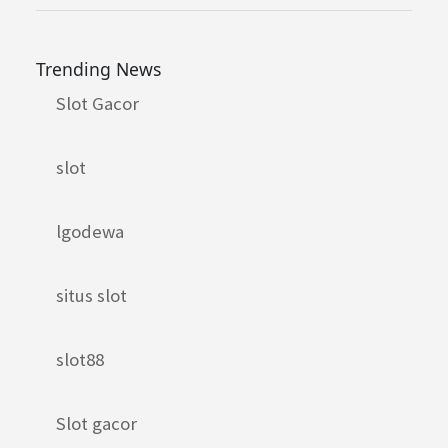
Trending News
Slot Gacor
slot
lgodewa
situs slot
slot88
Slot gacor