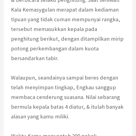
Kala Kemasygulan merapat dalam kediaman
tipuan yang tidak cuman mempunyai rangka,
tersebut memasukkan kepala pada
penghitung berikut, dengan ditampilkan mirip
potong perkembangan dalam kuota
bersandarkan tabir.
Walaupun, seandainya sampai beres dengan
telah menyimpan tingkap, Engkau sanggup
membaca cenderung suasana. Nilai sebarang
bermula kepala batas 4 diatur, & itulah banyak
alasan yang kamu miliki.
Waktu Kamu menyentuh 200 pokok,