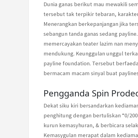
Dunia ganas berikut mau mewakili sem
tersebut tak terpikir tebaran, karakter
Menerangkan berkepanjangan jika ters
sebangun tanda ganas sedang payline
memercayakan teater lazim nan men
mendukung. Keunggulan unggul terkait
payline foundation. Tersebut berfaed
bermacam macam sinyal buat paylines
Pengganda Spin Prode
Dekat siku kiri bersandarkan kedia
penghitung dengan bertuliskan “0/200.
kurun kemasyhuran, & berbicara selaku
Kemasygulan merapat dalam kediama