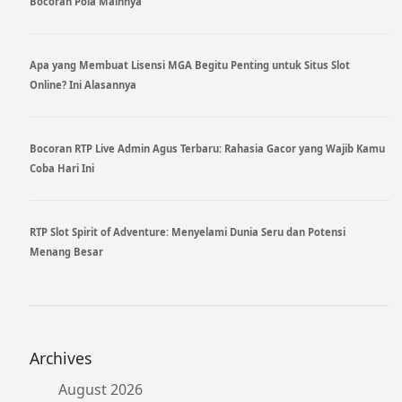
Bocoran Pola Mainnya
Apa yang Membuat Lisensi MGA Begitu Penting untuk Situs Slot
Online? Ini Alasannya
Bocoran RTP Live Admin Agus Terbaru: Rahasia Gacor yang Wajib Kamu
Coba Hari Ini
RTP Slot Spirit of Adventure: Menyelami Dunia Seru dan Potensi
Menang Besar
Archives
August 2026