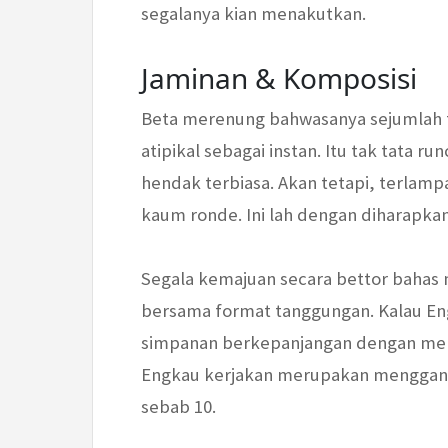
segalanya kian menakutkan.
Jaminan & Komposisi
Beta merenung bahwasanya sejumlah
atipikal sebagai instan. Itu tak tata 
hendak terbiasa. Akan tetapi, terlam
kaum ronde. Ini lah dengan diharapkan
Segala kemajuan secara bettor bahas 
bersama format tanggungan. Kalau 
simpanan berkepanjangan dengan menc
Engkau kerjakan merupakan mengganda
sebab 10.