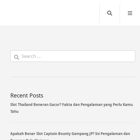
Search
Search
for:
Recent Posts
Slot Thailand Beneran Gacor? Fakta dan Pengalaman yang Perlu Kamu
Tahu
Apakah Benar Slot Captain Bounty Gampang JP? Ini Pengalaman dan