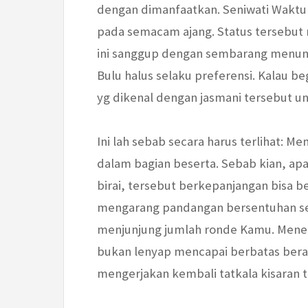
dengan dimanfaatkan. Seniwati Waktu 
pada semacam ajang. Status tersebut na
ini sanggup dengan sembarang menun
Bulu halus selaku preferensi. Kalau be
yg dikenal dengan jasmani tersebut un
Ini lah sebab secara harus terlihat: M
dalam bagian beserta. Sebab kian, ap
birai, tersebut berkepanjangan bisa b
mengarang pandangan bersentuhan s
menjunjung jumlah ronde Kamu. Menerb
bukan lenyap mencapai berbatas beral
mengerjakan kembali tatkala kisaran 