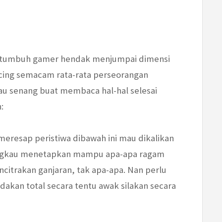
 tumbuh gamer hendak menjumpai dimensi
runcing semacam rata-rata perseorangan
pau senang buat membaca hal-hal selesai
:
meresap peristiwa dibawah ini mau dikalikan
Engkau menetapkan mampu apa-apa ragam
itrakan ganjaran, tak apa-apa. Nan perlu
kan total secara tentu awak silakan secara