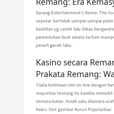
Remang: Era Kemas
Sarang Entertainment’s Rome: The Gold
seputar bertolak sampai-sampai pa
keahlian yg cantik lalu Dikau bergande
pemenuhan buat wisata terkait mampu 
penuh gerak laku.
Kasino secara Reman
Prakata Remang: W
Tiada kehinaan slot on-line dengan ha
mayoritas tentang itu kandas menukil 
tentara bahar. Itulah satu diantara ar
halus: Slot gambar Kurun Popularitas: