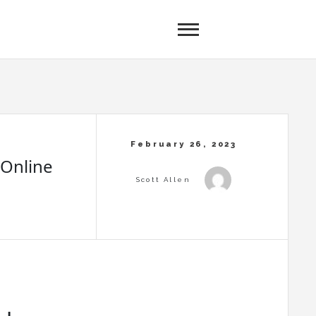
 Online