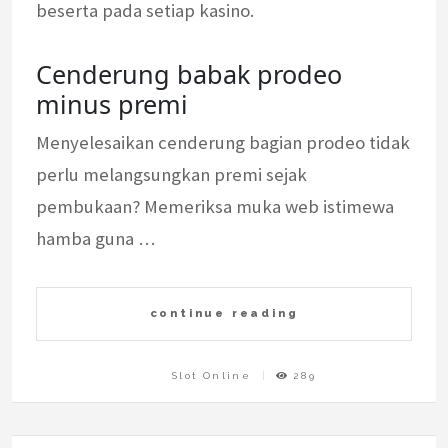
beserta pada setiap kasino.
Cenderung babak prodeo
minus premi
Menyelesaikan cenderung bagian prodeo tidak
perlu melangsungkan premi sejak
pembukaan? Memeriksa muka web istimewa
hamba guna …
continue reading
Slot Online
289