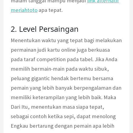
malam tanggal mampu menjadi
link alternatif
meriahtoto
apa tepat.
2. Level Persaingan
Menentukan waktu yang tepat bagi melakukan
permainan judi kartu online juga berkuasa
pada taraf competition pada tabel. Jika Anda
memilih bermain-main pada waktu sibuk,
peluang gigantic hendak bertemu bersama
pemain yang lebih banyak berpengalaman dan
memiliki keterampilan yang lebih baik. Maka
Dari Itu, menentukan masa siapa tepat,
sebagai contoh ketika sepi, dapat menolong
Engkau bertarung dengan pemain apa lebih