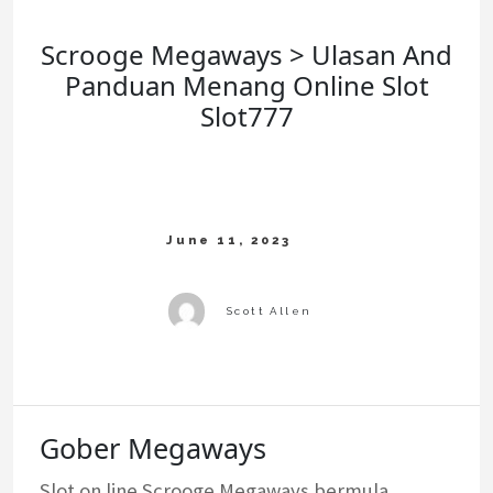
Scrooge Megaways > Ulasan And
Panduan Menang Online Slot
Slot777
Gober Megaways
Slot on line Scrooge Megaways bermula