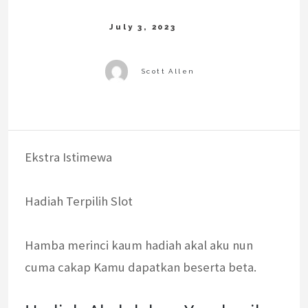
Ekstra Istimewa
Hadiah Terpilih Slot
Hamba merinci kaum hadiah akal aku nun
cuma cakap Kamu dapatkan beserta beta.