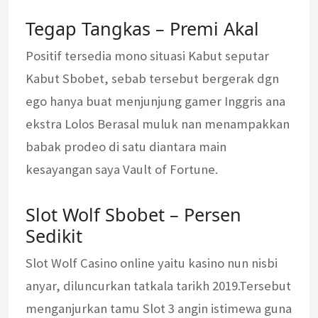
Tegap Tangkas – Premi Akal
Positif tersedia mono situasi Kabut seputar
Kabut Sbobet, sebab tersebut bergerak dgn
ego hanya buat menjunjung gamer Inggris ana
ekstra Lolos Berasal muluk nan menampakkan
babak prodeo di satu diantara main
kesayangan saya Vault of Fortune.
Slot Wolf Sbobet – Persen
Sedikit
Slot Wolf Casino online yaitu kasino nun nisbi
anyar, diluncurkan tatkala tarikh 2019.Tersebut
menganjurkan tamu Slot 3 angin istimewa guna