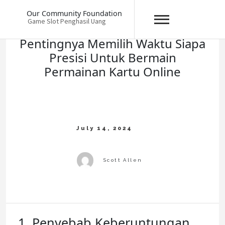
Skip
Our Community Foundation
to
Game Slot Penghasil Uang
content
Pentingnya Memilih Waktu Siapa
Presisi Untuk Bermain
Permainan Kartu Online
1. Penyebab Keberuntungan