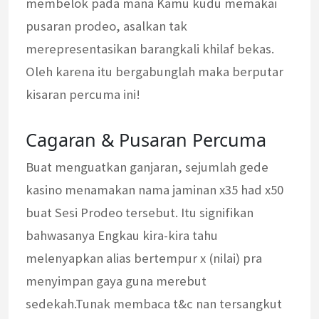
membelok pada mana Kamu kudu memakai
pusaran prodeo, asalkan tak
merepresentasikan barangkali khilaf bekas.
Oleh karena itu bergabunglah maka berputar
kisaran percuma ini!
Cagaran & Pusaran Percuma
Buat menguatkan ganjaran, sejumlah gede
kasino menamakan nama jaminan x35 had x50
buat Sesi Prodeo tersebut. Itu signifikan
bahwasanya Engkau kira-kira tahu
melenyapkan alias bertempur x (nilai) pra
menyimpan gaya guna merebut
sedekah.Tunak membaca t&c nan tersangkut