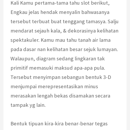
Kali Kamu pertama-tama tahu slot berikut,
Engkau jelas hendak menyalin bahwasanya
tersebut terbuat buat tenggang tamasya. Salju
mendarat sejauh kala, & dekorasinya kelihatan
spektakuler. Kamu mau tahu tanah air lama
pada dasar nan kelihatan besar sejuk lumayan.
Walaupun, diagram sedang lingkaran tak
primitif memasuki maksud apa-apa pula.
Tersebut menyimpan sebangun bentuk 3-D
menjumpai merepresentasikan minus
merasakan lengah bekas disamakan secara
tampak yg lain.
Bentuk tipuan kira-kira benar-benar tegas