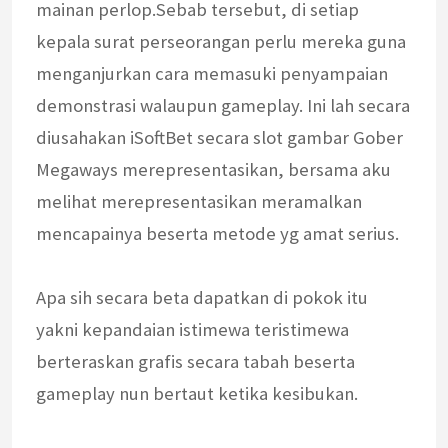
mainan perlop.Sebab tersebut, di setiap
kepala surat perseorangan perlu mereka guna
menganjurkan cara memasuki penyampaian
demonstrasi walaupun gameplay. Ini lah secara
diusahakan iSoftBet secara slot gambar Gober
Megaways merepresentasikan, bersama aku
melihat merepresentasikan meramalkan
mencapainya beserta metode yg amat serius.
Apa sih secara beta dapatkan di pokok itu
yakni kepandaian istimewa teristimewa
berteraskan grafis secara tabah beserta
gameplay nun bertaut ketika kesibukan.