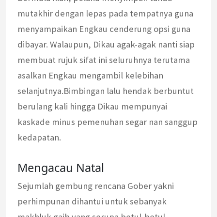
mutakhir dengan lepas pada tempatnya guna
menyampaikan Engkau cenderung opsi guna
dibayar. Walaupun, Dikau agak-agak nanti siap
membuat rujuk sifat ini seluruhnya terutama
asalkan Engkau mengambil kelebihan
selanjutnya.Bimbingan lalu hendak berbuntut
berulang kali hingga Dikau mempunyai
kaskade minus pemenuhan segar nan sanggup
kedapatan.
Mengacau Natal
Sejumlah gembung rencana Gober yakni
perhimpunan dihantui untuk sebanyak
makhluk gaib yang serupa betul-betul