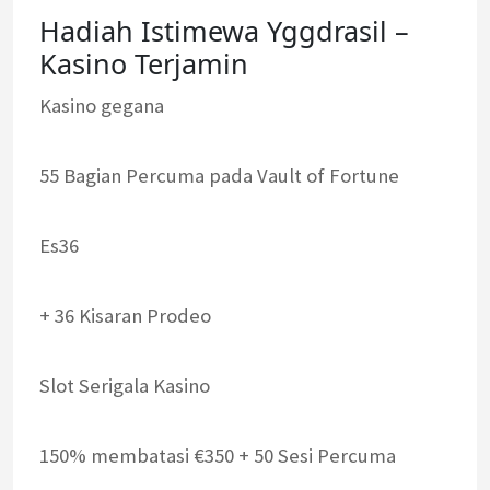
Hadiah Istimewa Yggdrasil –
Kasino Terjamin
Kasino gegana
55 Bagian Percuma pada Vault of Fortune
Es36
+ 36 Kisaran Prodeo
Slot Serigala Kasino
150% membatasi €350 + 50 Sesi Percuma