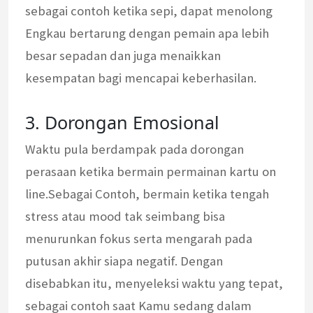
sebagai contoh ketika sepi, dapat menolong
Engkau bertarung dengan pemain apa lebih
besar sepadan dan juga menaikkan
kesempatan bagi mencapai keberhasilan.
3. Dorongan Emosional
Waktu pula berdampak pada dorongan
perasaan ketika bermain permainan kartu on
line.Sebagai Contoh, bermain ketika tengah
stress atau mood tak seimbang bisa
menurunkan fokus serta mengarah pada
putusan akhir siapa negatif. Dengan
disebabkan itu, menyeleksi waktu yang tepat,
sebagai contoh saat Kamu sedang dalam