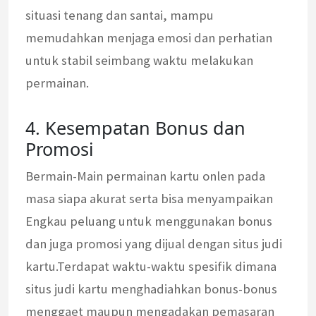
situasi tenang dan santai, mampu
memudahkan menjaga emosi dan perhatian
untuk stabil seimbang waktu melakukan
permainan.
4. Kesempatan Bonus dan
Promosi
Bermain-Main permainan kartu onlen pada
masa siapa akurat serta bisa menyampaikan
Engkau peluang untuk menggunakan bonus
dan juga promosi yang dijual dengan situs judi
kartu.Terdapat waktu-waktu spesifik dimana
situs judi kartu menghadiahkan bonus-bonus
menggaet maupun mengadakan pemasaran