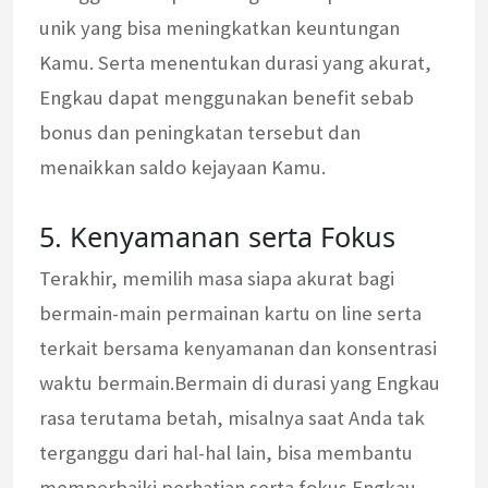
unik yang bisa meningkatkan keuntungan
Kamu. Serta menentukan durasi yang akurat,
Engkau dapat menggunakan benefit sebab
bonus dan peningkatan tersebut dan
menaikkan saldo kejayaan Kamu.
5. Kenyamanan serta Fokus
Terakhir, memilih masa siapa akurat bagi
bermain-main permainan kartu on line serta
terkait bersama kenyamanan dan konsentrasi
waktu bermain.Bermain di durasi yang Engkau
rasa terutama betah, misalnya saat Anda tak
terganggu dari hal-hal lain, bisa membantu
memperbaiki perhatian serta fokus Engkau