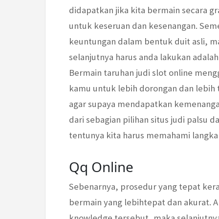
didapatkan jika kita bermain secara g
untuk keseruan dan kesenangan. Sem
keuntungan dalam bentuk duit asli, ma
selanjutnya harus anda lakukan adalah p
Bermain taruhan judi slot online me
kamu untuk lebih dorongan dan lebih t
agar supaya mendapatkan kemenangan. 
dari sebagian pilihan situs judi palsu
tentunya kita harus memahami langkah p
Qq Online
Sebenarnya, prosedur yang tepat ker
bermain yang lebihtepat dan akurat. 
knowledge tersebut, maka selanjutny