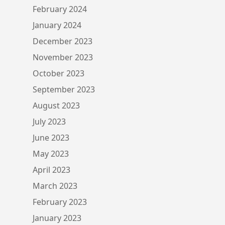
February 2024
January 2024
December 2023
November 2023
October 2023
September 2023
August 2023
July 2023
June 2023
May 2023
April 2023
March 2023
February 2023
January 2023