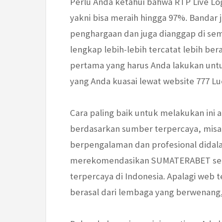
Perlu Anda ketahui bahwa RTP Live Logi
yakni bisa meraih hingga 97%. Bandar 
penghargaan dan juga dianggap di se
lengkap lebih-lebih tercatat lebih ber
pertama yang harus Anda lakukan un
yang Anda kuasai lewat website 777 Lu
Cara paling baik untuk melakukan ini
berdasarkan sumber terpercaya, misa
berpengalaman dan profesional didala
merekomendasikan SUMATERABET sebaga
terpercaya di Indonesia. Apalagi web te
berasal dari lembaga yang berwenang, j