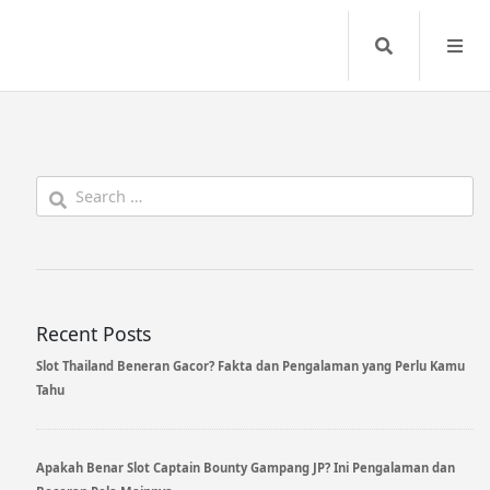
Search
Search
for:
Recent Posts
Slot Thailand Beneran Gacor? Fakta dan Pengalaman yang Perlu Kamu
Tahu
Apakah Benar Slot Captain Bounty Gampang JP? Ini Pengalaman dan