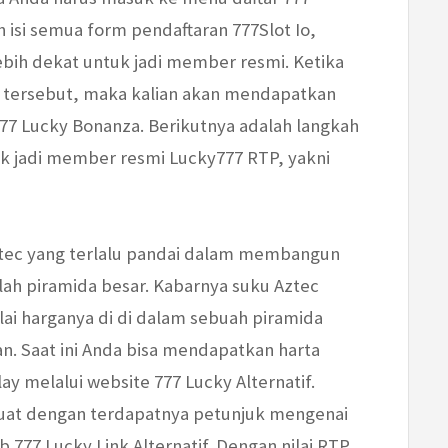
h isi semua form pendaftaran 777Slot Io,
ebih dekat untuk jadi member resmi. Ketika
n tersebut, maka kalian akan mendapatkan
 777 Lucky Bonanza. Berikutnya adalah langkah
uk jadi member resmi Lucky777 RTP, yakni
Aztec yang terlalu pandai dalam membangun
lah piramida besar. Kabarnya suku Aztec
lai harganya di di dalam sebuah piramida
. Saat ini Anda bisa mendapatkan harta
lay melalui website 777 Lucky Alternatif.
kuat dengan terdapatnya petunjuk mengenai
b 777 Lucky Link Alternatif. Dengan nilai RTP