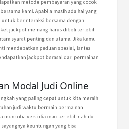
endapatkan metode pembayaran yang cocok
bersama kami. Apabila masih ada hal yang
u untuk berinteraksi bersama dengan
Tiket jackpot memang harus dibeli terlebih
ntara syarat penting dan utama. Jika kamu
ti mendapatkan paduan spesial, lantas
endapatkan jackpot berasal dari permainan
n Modal Judi Online
langkah yang paling cepat untuk kita meraih
uhan judi waktu bermain permainan
a mencoba versi dia mau terlebih dahulu
pi sayangnya keuntungan yang bisa