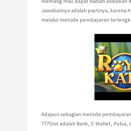
memang mau dapat hadiah andaikan m
Jawabannya adalah pastinya, karena An
melalui metode pembayaran terlengkap
Adapun sebagian metode pembayaran 
777Slot adalah Bank, E-Wallet, Pulsa,