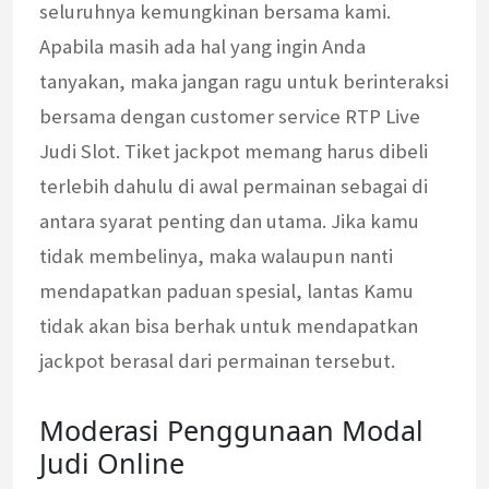
seluruhnya kemungkinan bersama kami.
Apabila masih ada hal yang ingin Anda
tanyakan, maka jangan ragu untuk berinteraksi
bersama dengan customer service RTP Live
Judi Slot. Tiket jackpot memang harus dibeli
terlebih dahulu di awal permainan sebagai di
antara syarat penting dan utama. Jika kamu
tidak membelinya, maka walaupun nanti
mendapatkan paduan spesial, lantas Kamu
tidak akan bisa berhak untuk mendapatkan
jackpot berasal dari permainan tersebut.
Moderasi Penggunaan Modal
Judi Online