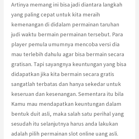
Artinya memang ini bisa jadi diantara langkah
yang paling cepat untuk kita meraih
kemenangan di didalam permainan taruhan
judi waktu bermain permainan tersebut. Para
player pemula umumnya mencoba versi dia
mau terlebih dahulu agar bisa bermain secara
gratisan. Tapi sayangnya keuntungan yang bisa
didapatkan jika kita bermain secara gratis
sangatlah terbatas dan hanya sekedar untuk
keseruan dan kesenangan. Sementara itu bila
Kamu mau mendapatkan keuntungan dalam
bentuk duit asli, maka salah satu perihal yang
sesudah itu selanjutnya harus anda lakukan
adalah pilih permainan slot online uang asli.