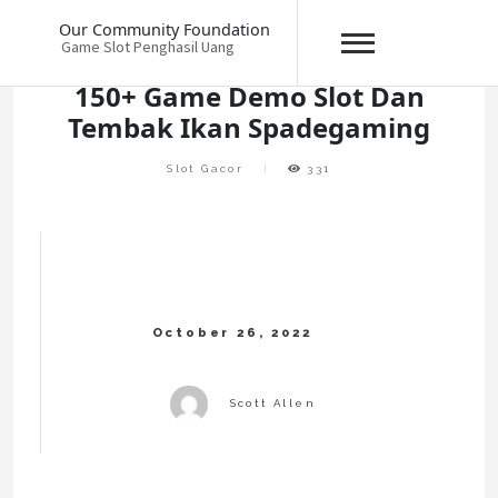
Skip
Our Community Foundation
to
Game Slot Penghasil Uang
content
150+ Game Demo Slot Dan
Tembak Ikan Spadegaming
Slot Gacor
331