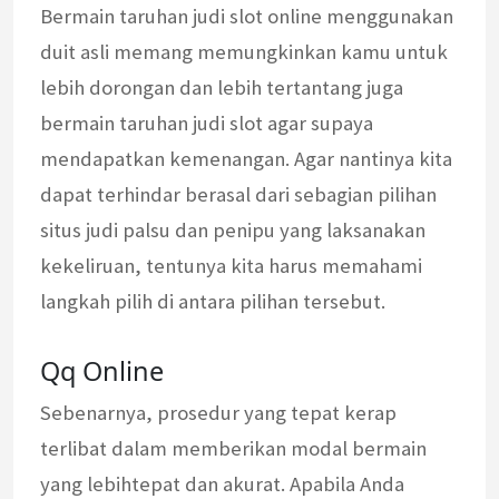
Bermain taruhan judi slot online menggunakan
duit asli memang memungkinkan kamu untuk
lebih dorongan dan lebih tertantang juga
bermain taruhan judi slot agar supaya
mendapatkan kemenangan. Agar nantinya kita
dapat terhindar berasal dari sebagian pilihan
situs judi palsu dan penipu yang laksanakan
kekeliruan, tentunya kita harus memahami
langkah pilih di antara pilihan tersebut.
Qq Online
Sebenarnya, prosedur yang tepat kerap
terlibat dalam memberikan modal bermain
yang lebihtepat dan akurat. Apabila Anda