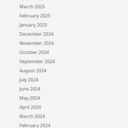
March 2025
February 2025
January 2025
December 2024
November 2024
October 2024
September 2024
August 2024
July 2024
June 2024
May 2024
April 2024
March 2024
February 2024