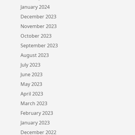
January 2024
December 2023
November 2023
October 2023
September 2023
August 2023
July 2023
June 2023
May 2023
April 2023
March 2023
February 2023
January 2023
December 2022