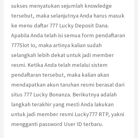
sukses menyatukan sejumlah knowledge
tersebut, maka selanjutnya Anda harus masuk
ke menu daftar 777 Lucky Deposit Dana.
Apabila Anda telah isi semua form pendaftaran
777Slot Io, maka artinya kalian sudah
selangkah lebih dekat untuk jadi member
resmi. Ketika Anda telah melalui sistem
pendaftaran tersebut, maka kalian akan
mendapatkan akun taruhan resmi berasal dari
situs 777 Lucky Bonanza. Berikutnya adalah
langkah terakhir yang mesti Anda lakukan
untuk jadi member resmi Lucky777 RTP, yakni
mengganti password User ID terbaru.