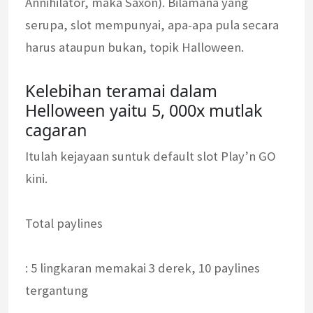
Annihilator, maka Saxon). Bilamana yang
serupa, slot mempunyai, apa-apa pula secara
harus ataupun bukan, topik Halloween.
Kelebihan teramai dalam
Helloween yaitu 5, 000x mutlak
cagaran
Itulah kejayaan suntuk default slot Play’n GO
kini.
Total paylines
: 5 lingkaran memakai 3 derek, 10 paylines
tergantung