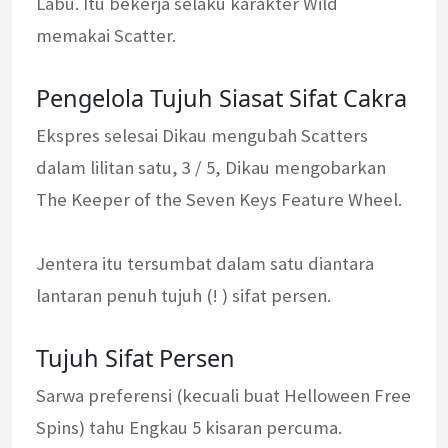
Labu. Itu bekerja selaku karakter Wild
memakai Scatter.
Pengelola Tujuh Siasat Sifat Cakra
Ekspres selesai Dikau mengubah Scatters
dalam lilitan satu, 3 / 5, Dikau mengobarkan
The Keeper of the Seven Keys Feature Wheel.
Jentera itu tersumbat dalam satu diantara
lantaran penuh tujuh (! ) sifat persen.
Tujuh Sifat Persen
Sarwa preferensi (kecuali buat Helloween Free
Spins) tahu Engkau 5 kisaran percuma.