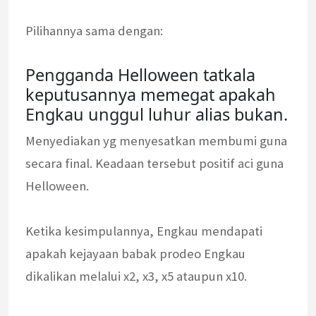
Pilihannya sama dengan:
Pengganda Helloween tatkala
keputusannya memegat apakah
Engkau unggul luhur alias bukan.
Menyediakan yg menyesatkan membumi guna
secara final. Keadaan tersebut positif aci guna
Helloween.
Ketika kesimpulannya, Engkau mendapati
apakah kejayaan babak prodeo Engkau
dikalikan melalui x2, x3, x5 ataupun x10.