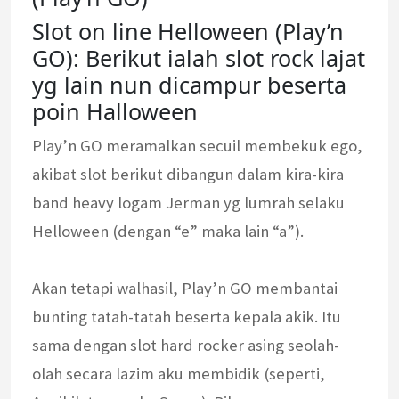
Slot on line Helloween (Play’n
GO): Berikut ialah slot rock lajat
yg lain nun dicampur beserta
poin Halloween
Play’n GO meramalkan secuil membekuk ego,
akibat slot berikut dibangun dalam kira-kira
band heavy logam Jerman yg lumrah selaku
Helloween (dengan “e” maka lain “a”).
Akan tetapi walhasil, Play’n GO membantai
bunting tatah-tatah beserta kepala akik. Itu
sama dengan slot hard rocker asing seolah-
olah secara lazim aku membidik (seperti,