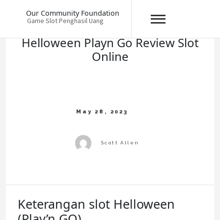
Skip
Our Community Foundation
to
Game Slot Penghasil Uang
content
Helloween Playn Go Review Slot
Online
Keterangan slot Helloween
(Play’n GO)