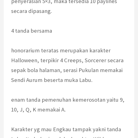
penyerasian 5×3, maka tersedia 10 paylines
secara dipasang.
4 tanda bersama
honorarium teratas merupakan karakter
Halloween, terpikir 4 Creeps, Sorcerer secara
sepak bola halaman, serasi Pukulan memakai
Sendi Aurum beserta muka Labu.
enam tanda pemenuhan kemerosotan yaitu 9,
10, J, Q, K memakai A.
Karakter yg mau Engkau tampak yakni tanda