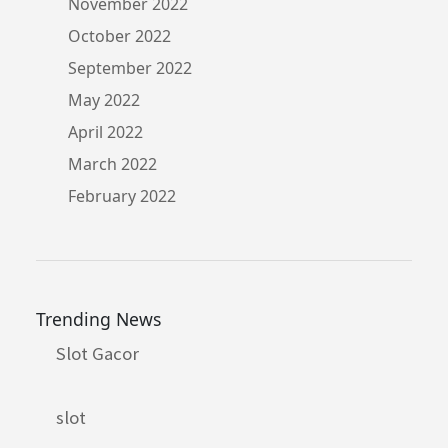
November 2022
October 2022
September 2022
May 2022
April 2022
March 2022
February 2022
Trending News
Slot Gacor
slot