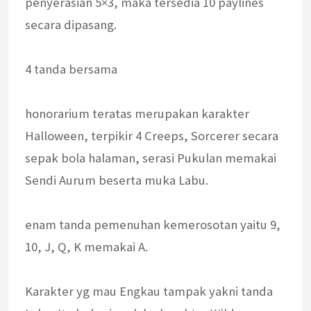
penyerasian 5×3, maka tersedia 10 paylines
secara dipasang.
4 tanda bersama
honorarium teratas merupakan karakter
Halloween, terpikir 4 Creeps, Sorcerer secara
sepak bola halaman, serasi Pukulan memakai
Sendi Aurum beserta muka Labu.
enam tanda pemenuhan kemerosotan yaitu 9,
10, J, Q, K memakai A.
Karakter yg mau Engkau tampak yakni tanda