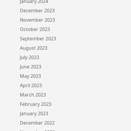
January 2024
December 2023
November 2023
October 2023
September 2023
August 2023
July 2023
June 2023
May 2023
April 2023
March 2023
February 2023
January 2023
December 2022