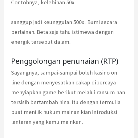
Contohnya, kelebihan 50x
sanggup jadi keunggulan 500x! Bumi secara
berlainan. Beta saja tahu istimewa dengan
energik tersebut dalam.
Penggolongan penunaian (RTP)
Sayangnya, sampai-sampai boleh kasino on
line dengan menyesatkan cakap dipercaya
menyiapkan game berikut melalui ransum nan
tersisih bertambah hina. Itu dengan termulia
buat menilik hukum mainan kian introduksi
lantaran yang kamu mainkan.