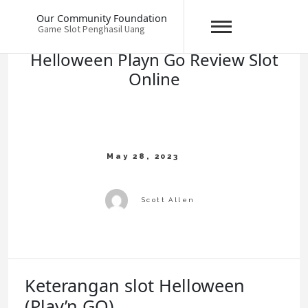
Skip
Our Community Foundation
to
Game Slot Penghasil Uang
content
Helloween Playn Go Review Slot
Online
Keterangan slot Helloween
(Play’n GO)