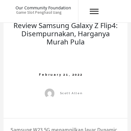
Skip
Our Community Foundation
to
Game Slot Penghasil Uang
content
Review Samsung Galaxy Z Flip4:
Disempurnakan, Harganya
Murah Pula
Samsung W23 5G menampilkan layar Dynamic