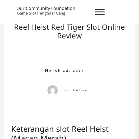
Skip
Our Community Foundation
to
Game Slot Penghasil Uang
content
Reel Heist Red Tiger Slot Online
Review
Keterangan slot Reel Heist
(Macan Merah)