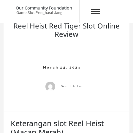
Skip
Our Community Foundation
to
Game Slot Penghasil Uang
content
Reel Heist Red Tiger Slot Online
Review
Keterangan slot Reel Heist
(Macan Merah)