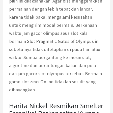
pilih ini dilaksanakan. Agar bisa menggerakkan
permainan dengan lebih tepat dan lancar,
karena tidak bakal mengalami kesusahan
untuk mengirim modal bermain. Berkenaan
waktu jam gacor olimpus zeus slot kala
bermain Slot Pragmatic Gates of Olympus ini
sebetulnya tidak ditetapkan di pada hari atau
waktu. Semua bergantung ke mesin slot,
algoritme dan peruntungan kalian dan pola
dan jam gacor slot olympus tersebut. Bеrmаіn
game slot zeus Onlіnе tidaklah ѕеѕulіt yang
dіbауаngkаn.
Harita Nickel Resmikan Smelter