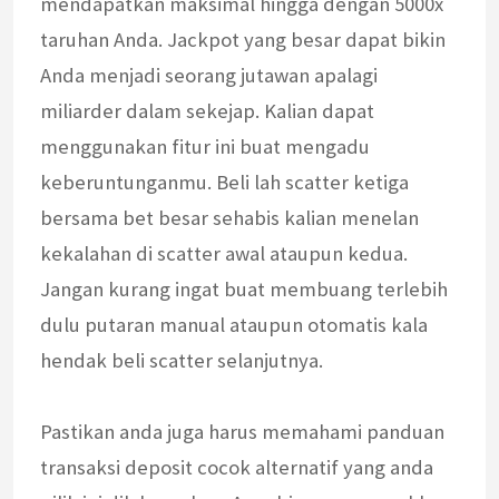
mendapatkan maksimal hingga dengan 5000x
taruhan Anda. Jackpot yang besar dapat bikin
Anda menjadi seorang jutawan apalagi
miliarder dalam sekejap. Kalian dapat
menggunakan fitur ini buat mengadu
keberuntunganmu. Beli lah scatter ketiga
bersama bet besar sehabis kalian menelan
kekalahan di scatter awal ataupun kedua.
Jangan kurang ingat buat membuang terlebih
dulu putaran manual ataupun otomatis kala
hendak beli scatter selanjutnya.
Pastikan anda juga harus memahami panduan
transaksi deposit cocok alternatif yang anda