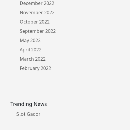
December 2022
November 2022
October 2022
September 2022
May 2022
April 2022
March 2022
February 2022
Trending News
Slot Gacor