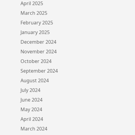
April 2025
March 2025
February 2025
January 2025
December 2024
November 2024
October 2024
September 2024
August 2024
July 2024
June 2024
May 2024
April 2024
March 2024