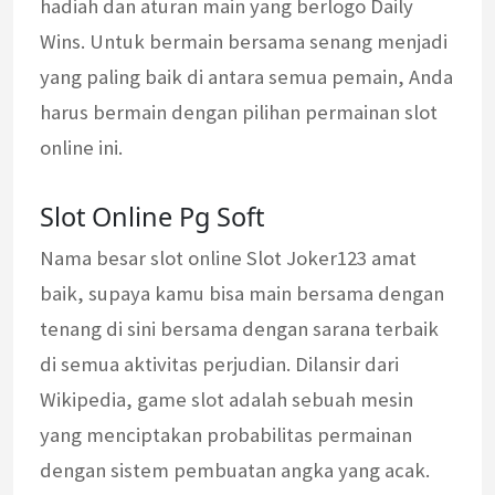
hadiah dan aturan main yang berlogo Daily
Wins. Untuk bermain bersama senang menjadi
yang paling baik di antara semua pemain, Anda
harus bermain dengan pilihan permainan slot
online ini.
Slot Online Pg Soft
Nama besar slot online Slot Joker123 amat
baik, supaya kamu bisa main bersama dengan
tenang di sini bersama dengan sarana terbaik
di semua aktivitas perjudian. Dilansir dari
Wikipedia, game slot adalah sebuah mesin
yang menciptakan probabilitas permainan
dengan sistem pembuatan angka yang acak.