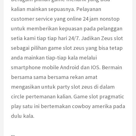
kalian mainkan sepuasnya. Pelayanan
customer service yang online 24 jam nonstop
untuk memberikan kepuasan pada pelanggan
setia kami tiap tiap hari 24/7. Jadikan Zeus slot
sebagai pilihan game slot zeus yang bisa tetap
anda mainkan tiap-tiap kala melalui
smartphone mobile Android dan IOS. Bermain
bersama sama bersama rekan amat
mengasikan untuk party slot zeus di dalam
circle pertemanan kalian. Game slot pragmatic
play satu ini bertemakan cowboy amerika pada
dulu kala.
…