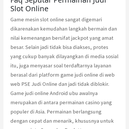
Slot Online
Game mesin slot online sangat digemari
dikarenakan kemudahan langkah bermain dan
nilai kemenangan bersifat jackpot yang amat
besar. Selain jadi tidak bisa diakses, protes
yang cukup banyak dilayangkan di media sosial
itu, juga menyasar soal terdaftarnya layanan
berasal dari platform game judi online di web
web PSE Judi Online dan jadi tidak diblokir.
Game judi online Android ubu awalnya
merupakan di antara permainan casino yang
populer di Asia. Permainan berlangsung
dengan cepat dan menarik, khususnya untuk