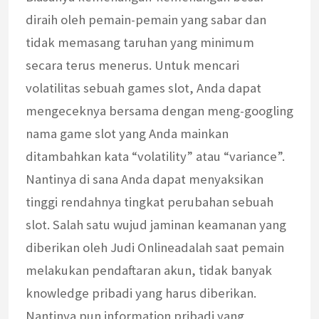
diraih oleh pemain-pemain yang sabar dan
tidak memasang taruhan yang minimum
secara terus menerus. Untuk mencari
volatilitas sebuah games slot, Anda dapat
mengeceknya bersama dengan meng-googling
nama game slot yang Anda mainkan
ditambahkan kata “volatility” atau “variance”.
Nantinya di sana Anda dapat menyaksikan
tinggi rendahnya tingkat perubahan sebuah
slot. Salah satu wujud jaminan keamanan yang
diberikan oleh Judi Onlineadalah saat pemain
melakukan pendaftaran akun, tidak banyak
knowledge pribadi yang harus diberikan.
Nantinya pun information pribadi yang