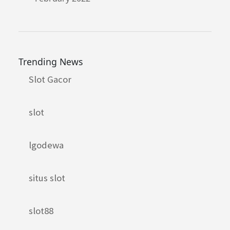
Trending News
Slot Gacor
slot
lgodewa
situs slot
slot88