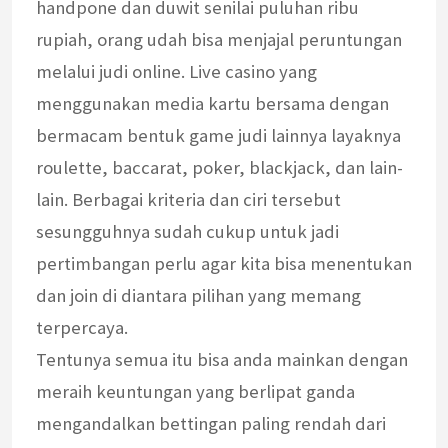
handpone dan duwit senilai puluhan ribu
rupiah, orang udah bisa menjajal peruntungan
melalui judi online. Live casino yang
menggunakan media kartu bersama dengan
bermacam bentuk game judi lainnya layaknya
roulette, baccarat, poker, blackjack, dan lain-
lain. Berbagai kriteria dan ciri tersebut
sesungguhnya sudah cukup untuk jadi
pertimbangan perlu agar kita bisa menentukan
dan join di diantara pilihan yang memang
terpercaya.
Tentunya semua itu bisa anda mainkan dengan
meraih keuntungan yang berlipat ganda
mengandalkan bettingan paling rendah dari