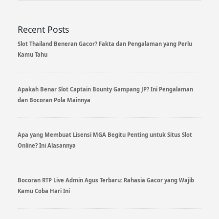
Recent Posts
Slot Thailand Beneran Gacor? Fakta dan Pengalaman yang Perlu
Kamu Tahu
Apakah Benar Slot Captain Bounty Gampang JP? Ini Pengalaman
dan Bocoran Pola Mainnya
Apa yang Membuat Lisensi MGA Begitu Penting untuk Situs Slot
Online? Ini Alasannya
Bocoran RTP Live Admin Agus Terbaru: Rahasia Gacor yang Wajib
Kamu Coba Hari Ini