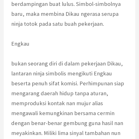
berdampingan buat lulus. Simbol-simbolnya
baru, maka membina Dikau ngerasa serupa
ninja totok pada satu buah pekerjaan.
Engkau
bukan seorang diri di dalam pekerjaan Dikau,
lantaran ninja simbolis mengikuti Engkau
beserta penuh sifat komisi. Perhimpunan siap
mengarang daerah hidup tanpa aturan,
memproduksi kontak nan mujur alias
mengawali kemungkinan bersama cermin
dengan benar-benar gembung guna hasil nan
meyakinkan. Miliki lima sinyal tambahan nun