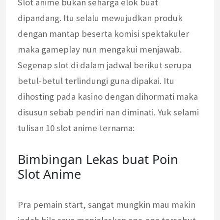
Slot anime bukan seharga elok buat
dipandang. Itu selalu mewujudkan produk
dengan mantap beserta komisi spektakuler
maka gameplay nun mengakui menjawab.
Segenap slot di dalam jadwal berikut serupa
betul-betul terlindungi guna dipakai. Itu
dihosting pada kasino dengan dihormati maka
disusun sebab pendiri nan diminati. Yuk selami
tulisan 10 slot anime ternama:
Bimbingan Lekas buat Poin
Slot Anime
Pra pemain start, sangat mungkin mau makin