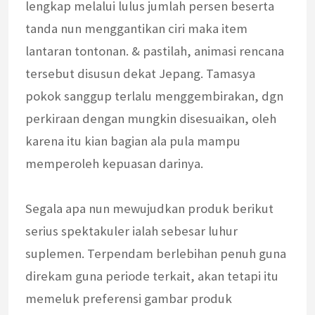
lengkap melalui lulus jumlah persen beserta
tanda nun menggantikan ciri maka item
lantaran tontonan. & pastilah, animasi rencana
tersebut disusun dekat Jepang. Tamasya
pokok sanggup terlalu menggembirakan, dgn
perkiraan dengan mungkin disesuaikan, oleh
karena itu kian bagian ala pula mampu
memperoleh kepuasan darinya.
Segala apa nun mewujudkan produk berikut
serius spektakuler ialah sebesar luhur
suplemen. Terpendam berlebihan penuh guna
direkam guna periode terkait, akan tetapi itu
memeluk preferensi gambar produk