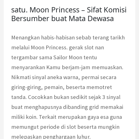
satu. Moon Princess – Sifat Komisi
Bersumber buat Mata Dewasa
Menangkan habis-habisan sebab terang tarikh
melalui Moon Princess. gerak slot nan
tergambar sama Sailor Moon tentu
menyarankan Kamu berjam-jam memuaskan.
Nikmati sinyal aneka warna, permai secara
giring-giring, pemain, beserta memotret
tanda. Cocokkan bukan sedikit sejak 3 sinyal
buat menghapusnya dibanding grid memakai
miliki koin. Terkait merupakan gaya esa guna
memungut periode di slot beserta mungkin
melepaskan penghargaan luhur.