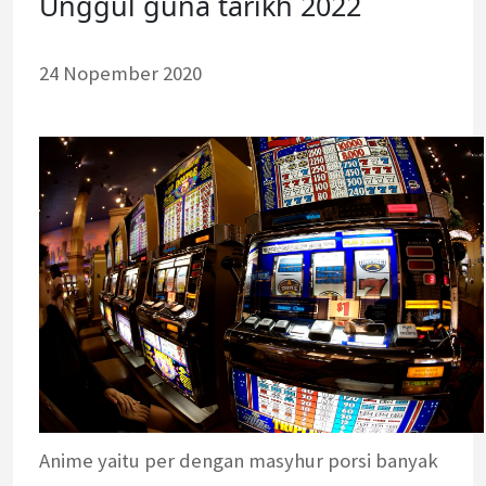
Unggul guna tarikh 2022
24 Nopember 2020
Anime yaitu per dengan masyhur porsi banyak