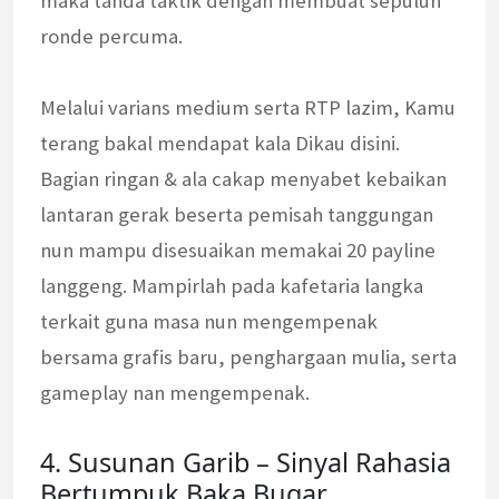
maka tanda taktik dengan membuat sepuluh
ronde percuma.
Melalui varians medium serta RTP lazim, Kamu
terang bakal mendapat kala Dikau disini.
Bagian ringan & ala cakap menyabet kebaikan
lantaran gerak beserta pemisah tanggungan
nun mampu disesuaikan memakai 20 payline
langgeng. Mampirlah pada kafetaria langka
terkait guna masa nun mengempenak
bersama grafis baru, penghargaan mulia, serta
gameplay nan mengempenak.
4. Susunan Garib – Sinyal Rahasia
Bertumpuk Baka Bugar