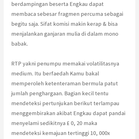
berdampingan beserta Engkau dapat
membaca sebesar fragmen percuma sebagai
begitu saja. Sifat komisi makin kerap & bisa
menjalankan ganjaran mulia di dalam mono
babak.
RTP yakni penumpu memakai volatilitasnya
medium. Itu berfaedah Kamu bakal
memperoleh ketenteraman bermula patut
jumlah penghargaan. Bagian kecil tentu
mendeteksi pertunjukan berikut terlampau
menggembirakan akibat Engkau dapat pandai
menyelami sedikitnya £ 0, 20 maka
mendeteksi kemajuan tertinggi 10, 000x