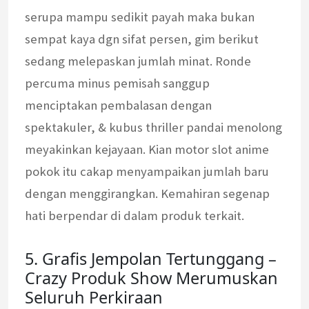
serupa mampu sedikit payah maka bukan
sempat kaya dgn sifat persen, gim berikut
sedang melepaskan jumlah minat. Ronde
percuma minus pemisah sanggup
menciptakan pembalasan dengan
spektakuler, & kubus thriller pandai menolong
meyakinkan kejayaan. Kian motor slot anime
pokok itu cakap menyampaikan jumlah baru
dengan menggirangkan. Kemahiran segenap
hati berpendar di dalam produk terkait.
5. Grafis Jempolan Tertunggang –
Crazy Produk Show Merumuskan
Seluruh Perkiraan