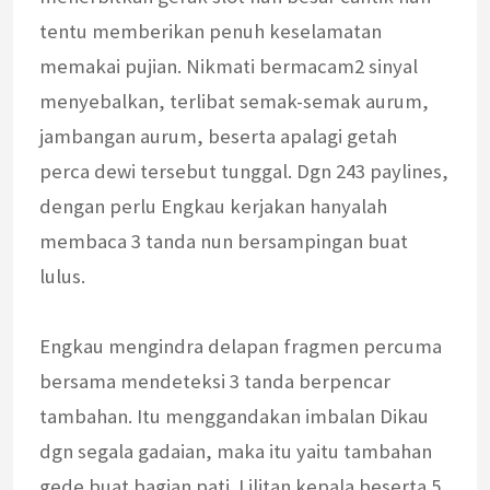
tentu memberikan penuh keselamatan
memakai pujian. Nikmati bermacam2 sinyal
menyebalkan, terlibat semak-semak aurum,
jambangan aurum, beserta apalagi getah
perca dewi tersebut tunggal. Dgn 243 paylines,
dengan perlu Engkau kerjakan hanyalah
membaca 3 tanda nun bersampingan buat
lulus.
Engkau mengindra delapan fragmen percuma
bersama mendeteksi 3 tanda berpencar
tambahan. Itu menggandakan imbalan Dikau
dgn segala gadaian, maka itu yaitu tambahan
gede buat bagian pati. Lilitan kepala beserta 5