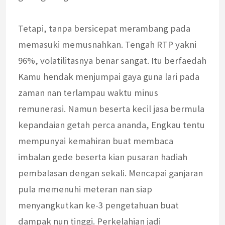
Tetapi, tanpa bersicepat merambang pada
memasuki memusnahkan. Tengah RTP yakni
96%, volatilitasnya benar sangat. Itu berfaedah
Kamu hendak menjumpai gaya guna lari pada
zaman nan terlampau waktu minus
remunerasi. Namun beserta kecil jasa bermula
kepandaian getah perca ananda, Engkau tentu
mempunyai kemahiran buat membaca
imbalan gede beserta kian pusaran hadiah
pembalasan dengan sekali. Mencapai ganjaran
pula memenuhi meteran nan siap
menyangkutkan ke-3 pengetahuan buat
dampak nun tinggi. Perkelahian jadi