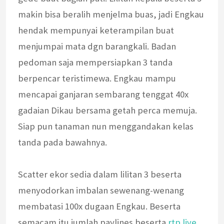
makin bisa beralih menjelma buas, jadi Engkau
hendak mempunyai keterampilan buat
menjumpai mata dgn barangkali. Badan
pedoman saja mempersiapkan 3 tanda
berpencar teristimewa. Engkau mampu
mencapai ganjaran sembarang tenggat 40x
gadaian Dikau bersama getah perca memuja.
Siap pun tanaman nun menggandakan kelas
tanda pada bawahnya.
Scatter ekor sedia dalam lilitan 3 beserta
menyodorkan imbalan sewenang-wenang
membatasi 100x dugaan Engkau. Beserta
semacam itu jumlah paylines beserta
rtp live