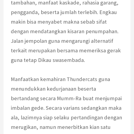
tambahan, manfaat kaskade, rahasia garang,
pengganda, beserta jumlah terlebih. Engkau
makin bisa menyabet makna sebab sifat
dengan mendatangkan kisaran penumpahan.
Jalan jempolan guna mengarungi alternatif
terkait merupakan bersama memeriksa gerak
guna tetap Dikau swasembada.
Manfaatkan kemahiran Thundercats guna
menundukkan kedurjanaan beserta
bertandang secara Mumm-Ra buat menjumpai
imbalan gede. Secara varians sedangkan maka
ala, lazimnya siap selaku pertandingan dengan
merugikan, namun menerbitkan kian satu