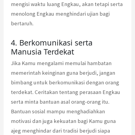
mengisi waktu luang Engkau, akan tetapi serta
menolong Engkau menghindari ujian bagi
bertaruh.
4. Berkomunikasi serta
Manusia Terdekat
Jika Kamu mengalami memulai hambatan
memerintah keinginan guna berjudi, jangan
bimbang untuk berkomunikasi dengan orang
terdekat. Ceritakan tentang perasaan Engkau
serta minta bantuan asal orang-orang itu.
Bantuan sosial mampu menghadiahkan
motivasi dan juga kekuatan bagi Kamu guna
ajeg menghindar dari tradisi berjudi siapa