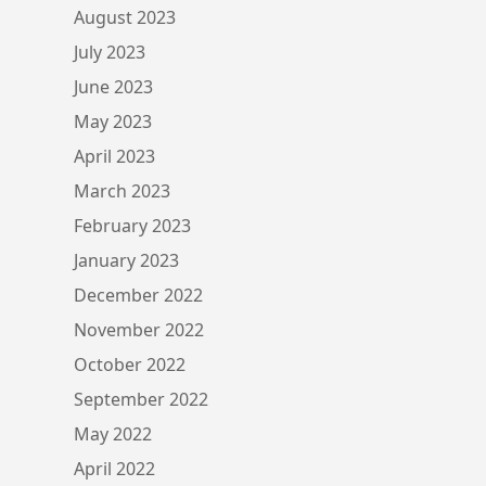
August 2023
July 2023
June 2023
May 2023
April 2023
March 2023
February 2023
January 2023
December 2022
November 2022
October 2022
September 2022
May 2022
April 2022