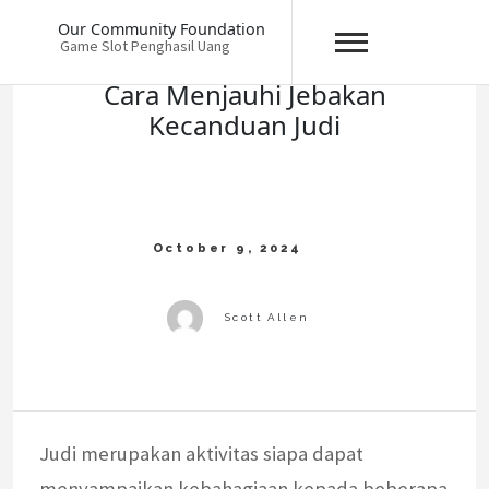
Skip
Our Community Foundation
to
Game Slot Penghasil Uang
content
Cara Menjauhi Jebakan
Kecanduan Judi
Judi merupakan aktivitas siapa dapat
menyampaikan kebahagiaan kepada beberapa