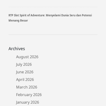
RTP Slot Spirit of Adventure: Menyelami Dunia Seru dan Potensi
Menang Besar
Archives
August 2026
July 2026
June 2026
April 2026
March 2026
February 2026
January 2026