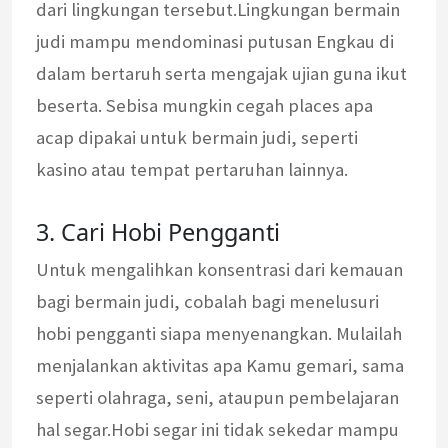
dari lingkungan tersebut.Lingkungan bermain
judi mampu mendominasi putusan Engkau di
dalam bertaruh serta mengajak ujian guna ikut
beserta. Sebisa mungkin cegah places apa
acap dipakai untuk bermain judi, seperti
kasino atau tempat pertaruhan lainnya.
3. Cari Hobi Pengganti
Untuk mengalihkan konsentrasi dari kemauan
bagi bermain judi, cobalah bagi menelusuri
hobi pengganti siapa menyenangkan. Mulailah
menjalankan aktivitas apa Kamu gemari, sama
seperti olahraga, seni, ataupun pembelajaran
hal segar.Hobi segar ini tidak sekedar mampu