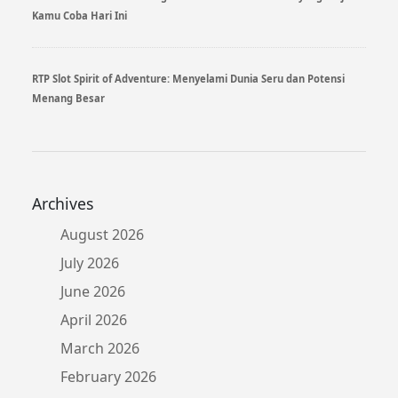
Kamu Coba Hari Ini
RTP Slot Spirit of Adventure: Menyelami Dunia Seru dan Potensi
Menang Besar
Archives
August 2026
July 2026
June 2026
April 2026
March 2026
February 2026