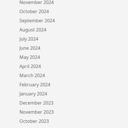
November 2024
October 2024
September 2024
August 2024
July 2024
June 2024
May 2024
April 2024
March 2024
February 2024
January 2024
December 2023
November 2023
October 2023