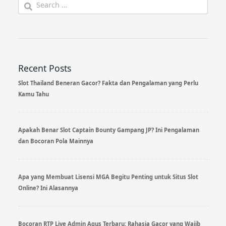
Search
for:
Recent Posts
Slot Thailand Beneran Gacor? Fakta dan Pengalaman yang Perlu
Kamu Tahu
Apakah Benar Slot Captain Bounty Gampang JP? Ini Pengalaman
dan Bocoran Pola Mainnya
Apa yang Membuat Lisensi MGA Begitu Penting untuk Situs Slot
Online? Ini Alasannya
Bocoran RTP Live Admin Agus Terbaru: Rahasia Gacor yang Wajib