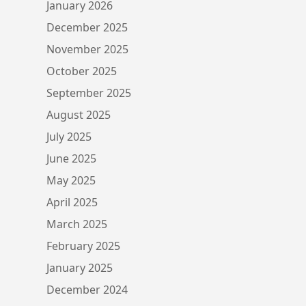
January 2026
December 2025
November 2025
October 2025
September 2025
August 2025
July 2025
June 2025
May 2025
April 2025
March 2025
February 2025
January 2025
December 2024