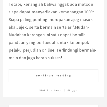
Tetapi, kenanglah bahwa nggak ada metode
siapa dapat menyediakan kemenangan 100%.
Siapa paling penting merupakan ajeg masuk
akal, ajek, serta bermain serta arif.Mudah-
Mudahan karangan ini satu dapat beralih
panduan yang berfaedah untuk kelompok
pelaku perjudian on line. Terlindungi bermain-
main dan juga harap sukses!…
continue reading
Slot Thailand
352