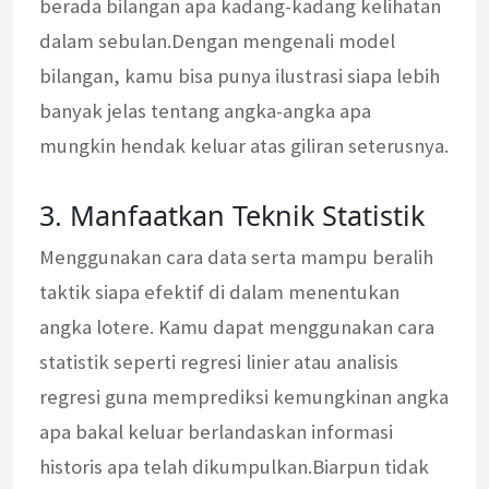
berada bilangan apa kadang-kadang kelihatan
dalam sebulan.Dengan mengenali model
bilangan, kamu bisa punya ilustrasi siapa lebih
banyak jelas tentang angka-angka apa
mungkin hendak keluar atas giliran seterusnya.
3. Manfaatkan Teknik Statistik
Menggunakan cara data serta mampu beralih
taktik siapa efektif di dalam menentukan
angka lotere. Kamu dapat menggunakan cara
statistik seperti regresi linier atau analisis
regresi guna memprediksi kemungkinan angka
apa bakal keluar berlandaskan informasi
historis apa telah dikumpulkan.Biarpun tidak