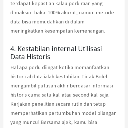
terdapat kepastian kalau perkiraan yang
dimaksud bakal 100% akurat, namun metode
data bisa memudahkan di dalam
meningkatkan kesempatan kemenangan.
4. Kestabilan internal Utilisasi
Data Historis
Hal apa perlu diingat ketika memanfaatkan
historical data ialah kestabilan. Tidak Boleh
mengambil putusan akhir berdasar informasi
historis cuma satu kali atau second kali saja.
Kerjakan penelitian secara rutin dan tetap
memperhatikan pertumbuhan model bilangan
yang muncul.Bersama ajek, kamu bisa