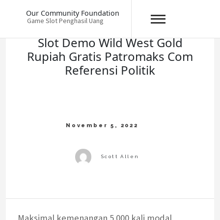
Skip
Our Community Foundation
to
Game Slot Penghasil Uang
content
Slot Demo Wild West Gold
Rupiah Gratis Patromaks Com
Referensi Politik
Maksimal kemenangan 5.000 kali modal