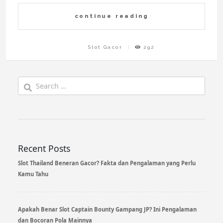
continue reading
Slot Gacor
292
Search
for:
Recent Posts
Slot Thailand Beneran Gacor? Fakta dan Pengalaman yang Perlu
Kamu Tahu
Apakah Benar Slot Captain Bounty Gampang JP? Ini Pengalaman
dan Bocoran Pola Mainnya