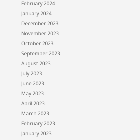
February 2024
January 2024
December 2023
November 2023
October 2023
September 2023
August 2023
July 2023
June 2023
May 2023
April 2023
March 2023
February 2023
January 2023