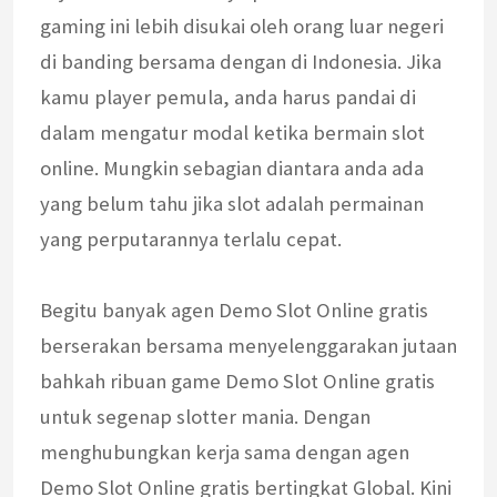
gaming ini lebih disukai oleh orang luar negeri
di banding bersama dengan di Indonesia. Jika
kamu player pemula, anda harus pandai di
dalam mengatur modal ketika bermain slot
online. Mungkin sebagian diantara anda ada
yang belum tahu jika slot adalah permainan
yang perputarannya terlalu cepat.
Begitu banyak agen Demo Slot Online gratis
berserakan bersama menyelenggarakan jutaan
bahkah ribuan game Demo Slot Online gratis
untuk segenap slotter mania. Dengan
menghubungkan kerja sama dengan agen
Demo Slot Online gratis bertingkat Global. Kini