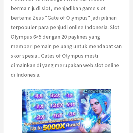
bermain judi slot, menjadikan game slot
bertema Zeus “Gate of Olympus” jadi pilihan
terpopuler para penjudi online Indonesia. Slot
Olympus 6×5 dengan 20 paylines yang
memberi pemain peluang untuk mendapatkan
skor spesial. Gates of Olympus mesti
dimainkan di yang merupakan web slot online
di Indonesia.