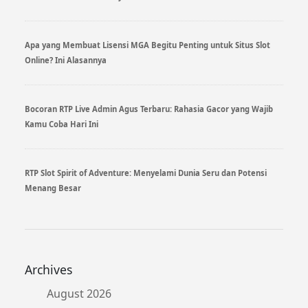
Apa yang Membuat Lisensi MGA Begitu Penting untuk Situs Slot
Online? Ini Alasannya
Bocoran RTP Live Admin Agus Terbaru: Rahasia Gacor yang Wajib
Kamu Coba Hari Ini
RTP Slot Spirit of Adventure: Menyelami Dunia Seru dan Potensi
Menang Besar
Archives
August 2026