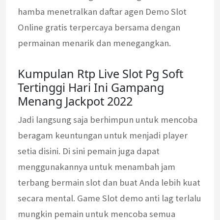
hamba menetralkan daftar agen Demo Slot
Online gratis terpercaya bersama dengan
permainan menarik dan menegangkan.
Kumpulan Rtp Live Slot Pg Soft
Tertinggi Hari Ini Gampang
Menang Jackpot 2022
Jadi langsung saja berhimpun untuk mencoba
beragam keuntungan untuk menjadi player
setia disini. Di sini pemain juga dapat
menggunakannya untuk menambah jam
terbang bermain slot dan buat Anda lebih kuat
secara mental. Game Slot demo anti lag terlalu
mungkin pemain untuk mencoba semua