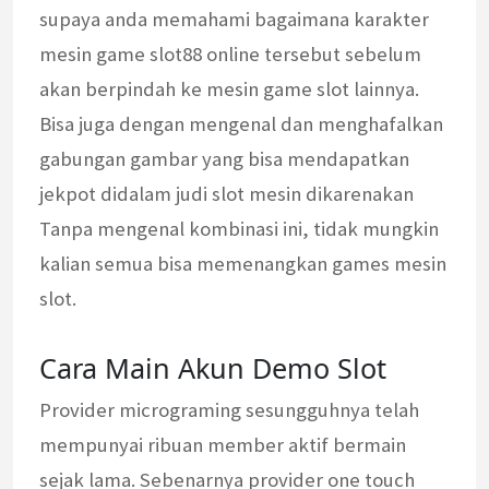
supaya anda memahami bagaimana karakter
mesin game slot88 online tersebut sebelum
akan berpindah ke mesin game slot lainnya.
Bisa juga dengan mengenal dan menghafalkan
gabungan gambar yang bisa mendapatkan
jekpot didalam judi slot mesin dikarenakan
Tanpa mengenal kombinasi ini, tidak mungkin
kalian semua bisa memenangkan games mesin
slot.
Cara Main Akun Demo Slot
Provider micrograming sesungguhnya telah
mempunyai ribuan member aktif bermain
sejak lama. Sebenarnya provider one touch