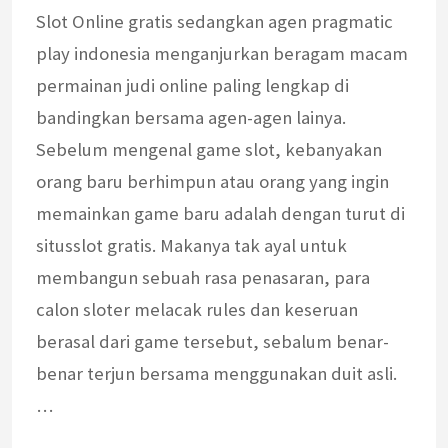
Slot Online gratis sedangkan agen pragmatic
play indonesia menganjurkan beragam macam
permainan judi online paling lengkap di
bandingkan bersama agen-agen lainya.
Sebelum mengenal game slot, kebanyakan
orang baru berhimpun atau orang yang ingin
memainkan game baru adalah dengan turut di
situsslot gratis. Makanya tak ayal untuk
membangun sebuah rasa penasaran, para
calon sloter melacak rules dan keseruan
berasal dari game tersebut, sebalum benar-
benar terjun bersama menggunakan duit asli.
…