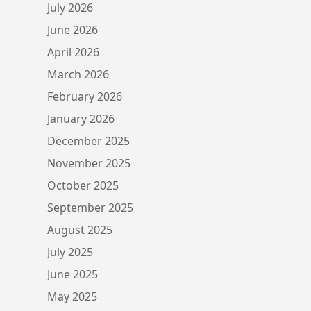
July 2026
June 2026
April 2026
March 2026
February 2026
January 2026
December 2025
November 2025
October 2025
September 2025
August 2025
July 2025
June 2025
May 2025