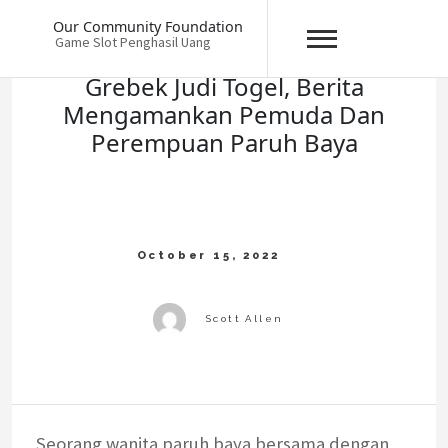
Skip
Our Community Foundation
to
Game Slot Penghasil Uang
content
Grebek Judi Togel, Berita
Mengamankan Pemuda Dan
Perempuan Paruh Baya
Seorang wanita paruh baya bersama dengan