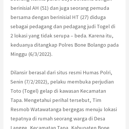
berinisial AH (51) dan juga seorang pemuda
bersama dengan berinisial HT (27) diduga
sebagai pedagang dan pedagang judi Togel di
2 lokasi yang tidak serupa – beda. Karena itu,
keduanya ditangkap Polres Bone Bolango pada
Minggu (6/3/2022).
Dilansir berasal dari situs resmi Humas Polri,
Senin (7/2/2022), pelaku membuka perjudian
Toto (Togel) gelap di kawasan Kecamatan
Tapa. Mengetahui perihal tersebut, Tim
Resmob Watawatanga bergegas menuju lokasi
tepatnya di rumah seorang warga di Desa
Langge, Kecamatan Tapa, Kabupaten Bone