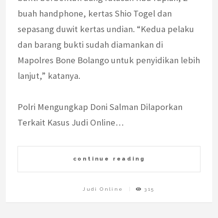
buah handphone, kertas Shio Togel dan
sepasang duwit kertas undian. “Kedua pelaku
dan barang bukti sudah diamankan di
Mapolres Bone Bolango untuk penyidikan lebih
lanjut,” katanya.
Polri Mengungkap Doni Salman Dilaporkan
Terkait Kasus Judi Online…
continue reading
Judi Online
315