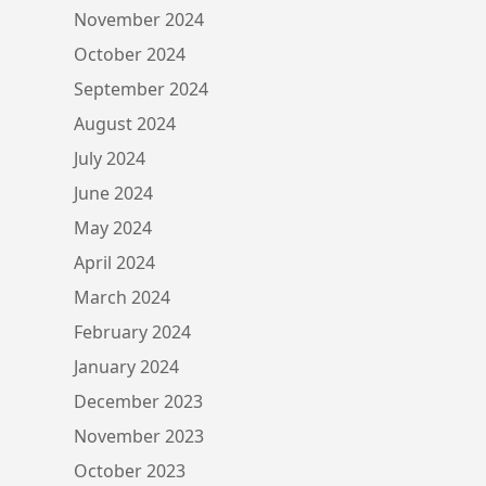
November 2024
October 2024
September 2024
August 2024
July 2024
June 2024
May 2024
April 2024
March 2024
February 2024
January 2024
December 2023
November 2023
October 2023