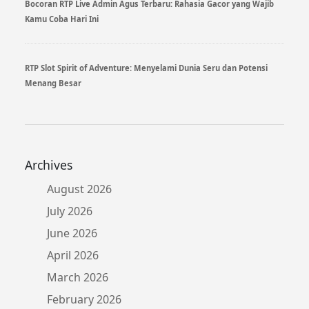
Bocoran RTP Live Admin Agus Terbaru: Rahasia Gacor yang Wajib
Kamu Coba Hari Ini
RTP Slot Spirit of Adventure: Menyelami Dunia Seru dan Potensi
Menang Besar
Archives
August 2026
July 2026
June 2026
April 2026
March 2026
February 2026