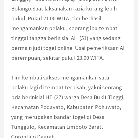
Bolango.Saat laksanakan razia kurang lebih
pukul. Pukul 21.00 WITA, tim berhasil
mengamankan pelaku, seorang ibu tempat
tinggal tangga berinisial AH (51) yang sedang
bermain judi togel online. Usai pemeriksaan AH
perempuan, sekitar pukul 23.00 WITA.
Tim kembali sukses mengamankan satu
pelaku lagi di tempat terpisah, yakni seorang
pria berinisial HT (27) warga Desa Bukit Tinggi,
Kecamatan Podayato, Kabupaten Pohuwato,
yang merupakan bandar togel di Desa
Tunggulo, Kecamatan Limboto Barat,
Gorontalo Daerah.