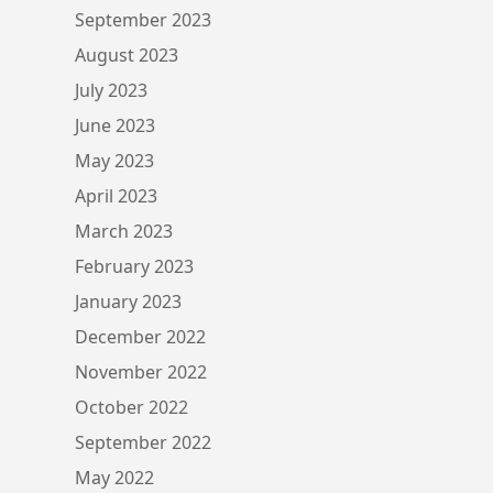
September 2023
August 2023
July 2023
June 2023
May 2023
April 2023
March 2023
February 2023
January 2023
December 2022
November 2022
October 2022
September 2022
May 2022