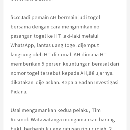
â€œJadi pemain AH bermain judi togel
bersama dengan cara mengirimkan no
pasangan togel ke HT laki-laki melalui
WhatsApp, lantas uang togel dijemput
langsung oleh HT di rumah AH dimana HT
memberikan 5 persen keuntungan berasal dari
nomor togel tersebut kepada AH,â€ ujarnya.
dikatakan. dijelaskan. Kepala Badan Investigasi.
Pidana.
Usai mengamankan kedua pelaku, Tim
Resmob Watawatanga mengamankan barang
bukti berbentuk uang ratusan ribu rupiah, 2