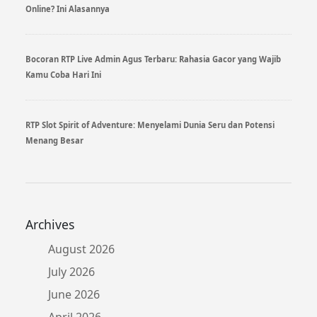
Online? Ini Alasannya
Bocoran RTP Live Admin Agus Terbaru: Rahasia Gacor yang Wajib
Kamu Coba Hari Ini
RTP Slot Spirit of Adventure: Menyelami Dunia Seru dan Potensi
Menang Besar
Archives
August 2026
July 2026
June 2026