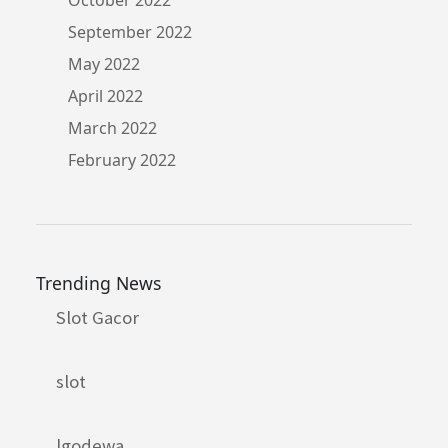
October 2022
September 2022
May 2022
April 2022
March 2022
February 2022
Trending News
Slot Gacor
slot
lgodewa