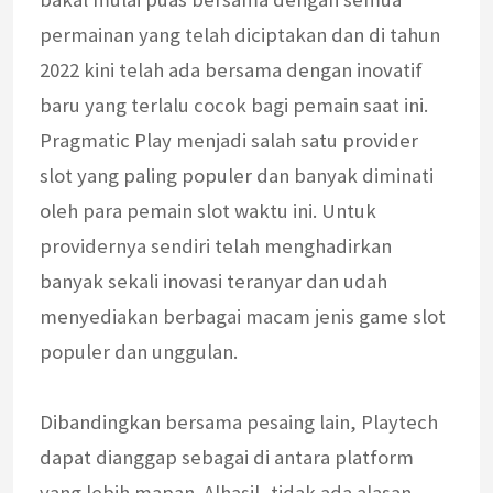
permainan yang telah diciptakan dan di tahun
2022 kini telah ada bersama dengan inovatif
baru yang terlalu cocok bagi pemain saat ini.
Pragmatic Play menjadi salah satu provider
slot yang paling populer dan banyak diminati
oleh para pemain slot waktu ini. Untuk
providernya sendiri telah menghadirkan
banyak sekali inovasi teranyar dan udah
menyediakan berbagai macam jenis game slot
populer dan unggulan.
Dibandingkan bersama pesaing lain, Playtech
dapat dianggap sebagai di antara platform
yang lebih mapan. Alhasil, tidak ada alasan