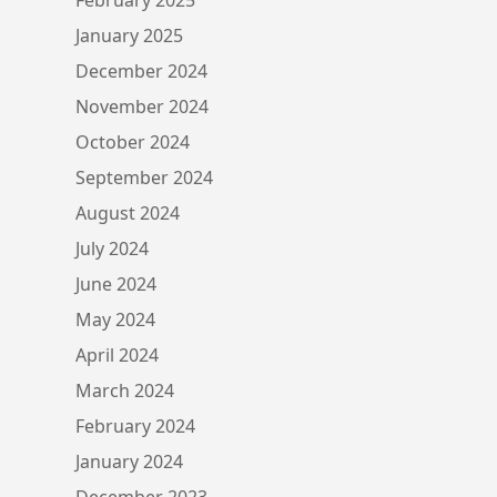
February 2025
January 2025
December 2024
November 2024
October 2024
September 2024
August 2024
July 2024
June 2024
May 2024
April 2024
March 2024
February 2024
January 2024