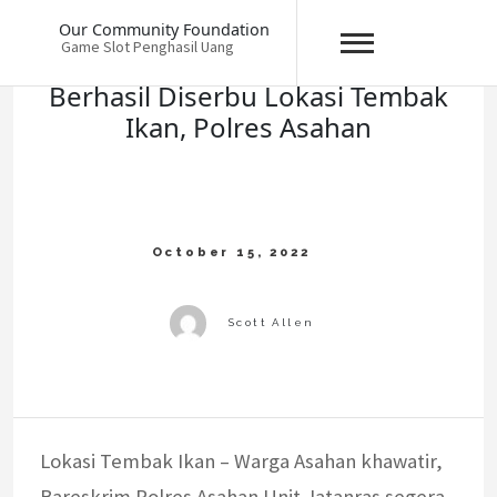
Skip
Our Community Foundation
to
Game Slot Penghasil Uang
content
Berhasil Diserbu Lokasi Tembak
Ikan, Polres Asahan
Lokasi Tembak Ikan – Warga Asahan khawatir,
Bareskrim Polres Asahan Unit Jatanras segera