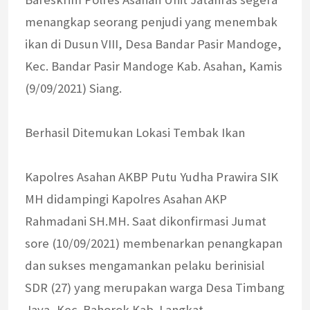
menangkap seorang penjudi yang menembak
ikan di Dusun VIII, Desa Bandar Pasir Mandoge,
Kec. Bandar Pasir Mandoge Kab. Asahan, Kamis
(9/09/2021) Siang.
Berhasil Ditemukan Lokasi Tembak Ikan
Kapolres Asahan AKBP Putu Yudha Prawira SIK
MH didampingi Kapolres Asahan AKP
Rahmadani SH.MH. Saat dikonfirmasi Jumat
sore (10/09/2021) membenarkan penangkapan
dan sukses mengamankan pelaku berinisial
SDR (27) yang merupakan warga Desa Timbang
Jaya, Kec. Bahorok Kab. Langkat.