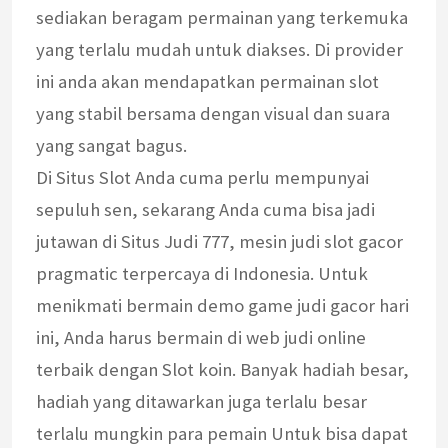
sediakan beragam permainan yang terkemuka
yang terlalu mudah untuk diakses. Di provider
ini anda akan mendapatkan permainan slot
yang stabil bersama dengan visual dan suara
yang sangat bagus.
Di Situs Slot Anda cuma perlu mempunyai
sepuluh sen, sekarang Anda cuma bisa jadi
jutawan di Situs Judi 777, mesin judi slot gacor
pragmatic terpercaya di Indonesia. Untuk
menikmati bermain demo game judi gacor hari
ini, Anda harus bermain di web judi online
terbaik dengan Slot koin. Banyak hadiah besar,
hadiah yang ditawarkan juga terlalu besar
terlalu mungkin para pemain Untuk bisa dapat