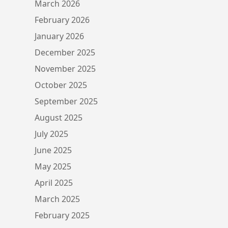
March 2026
February 2026
January 2026
December 2025
November 2025
October 2025
September 2025
August 2025
July 2025
June 2025
May 2025
April 2025
March 2025
February 2025