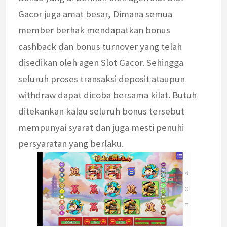
Gacor juga amat besar, Dimana semua
member berhak mendapatkan bonus
cashback dan bonus turnover yang telah
disedikan oleh agen Slot Gacor. Sehingga
seluruh proses transaksi deposit ataupun
withdraw dapat dicoba bersama kilat. Butuh
ditekankan kalau seluruh bonus tersebut
mempunyai syarat dan juga mesti penuhi
persyaratan yang berlaku.