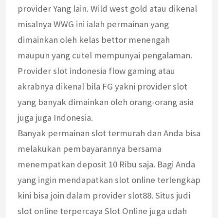
provider Yang lain. Wild west gold atau dikenal
misalnya WWG ini ialah permainan yang
dimainkan oleh kelas bettor menengah
maupun yang cutel mempunyai pengalaman.
Provider slot indonesia flow gaming atau
akrabnya dikenal bila FG yakni provider slot
yang banyak dimainkan oleh orang-orang asia
juga juga Indonesia.
Banyak permainan slot termurah dan Anda bisa
melakukan pembayarannya bersama
menempatkan deposit 10 Ribu saja. Bagi Anda
yang ingin mendapatkan slot online terlengkap
kini bisa join dalam provider slot88. Situs judi
slot online terpercaya Slot Online juga udah