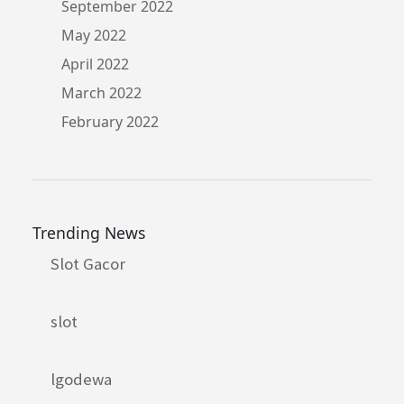
September 2022
May 2022
April 2022
March 2022
February 2022
Trending News
Slot Gacor
slot
lgodewa