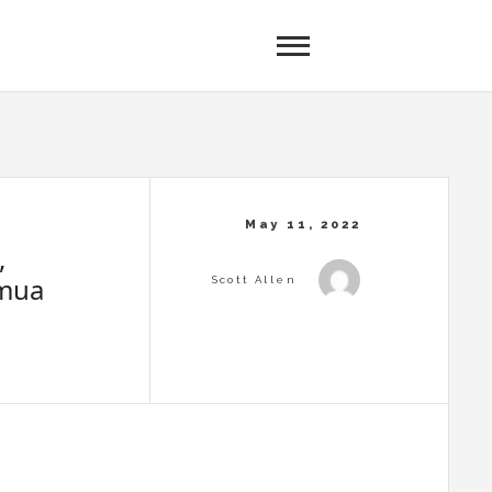
,
emua