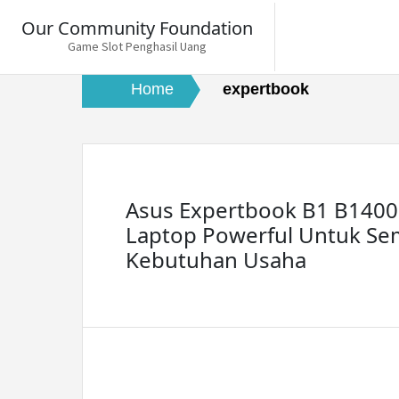
Skip
Our Community Foundation
to
Game Slot Penghasil Uang
content
Home
expertbook
Asus Expertbook B1 B1400
Laptop Powerful Untuk S
Kebutuhan Usaha